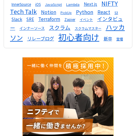
NIFTY
Next.js
InnerSource
iOS
Lambda
JavaScript
Tech Talk
Python
Notion
React
S3
PickUp
インタビュ
Terraform
Slack
SRE
Zapier
イベント
ハッカ
スクラム
ー
インナーソース
スクラムマスター
初心者向け
ソン
リレーブログ
新卒
登壇