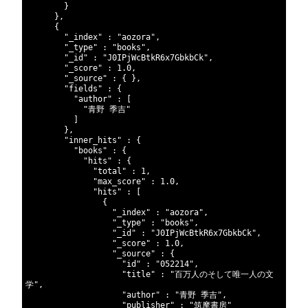
104
}
105
}
,
106
{
107
"_index"
:
"aozora"
,
108
"_type"
:
"books"
,
109
"_id"
:
"J0IPjWcBtkR6x7GbkbCk"
,
110
"_score"
:
1.0
,
111
"_source"
:
{
}
,
112
"fields"
:
{
113
"author"
:
[
114
"青野 季吉"
115
]
116
}
,
117
"inner_hits"
:
{
118
"books"
:
{
119
"hits"
:
{
120
"total"
:
1
,
121
"max_score"
:
1.0
,
122
"hits"
:
[
123
{
124
"_index"
:
"aozora"
,
125
"_type"
:
"books"
,
126
"_id"
:
"J0IPjWcBtkR6x7GbkbCk"
,
127
"_score"
:
1.0
,
128
"_source"
:
{
129
"id"
:
"052214"
,
130
"title"
:
"百万人のそして唯一人の文
学"
,
131
"author"
:
"青野 季吉"
,
132
"publisher"
:
"筑摩書房"