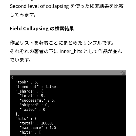
Second level of collapsing を使った検索結果を比較
してみます。
Field Collapsing の検索結果
作品リストを著者ごとにまとめたサンプルです。
それぞれの著者の下に inner_hits として作品が並ん
でいます。
1
{
2
"took"
:
5
,
3
"timed_out"
:
false
,
4
"_shards"
:
{
5
"total"
:
5
,
6
"successful"
:
5
,
7
"skipped"
:
0
,
8
"failed"
:
0
9
}
,
10
"hits"
:
{
11
"total"
:
16088
,
12
"max_score"
:
1.0
,
13
"hits"
:
[