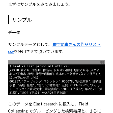
まずはサンプルをみてみましょう。
サンプル
データ
サンプルデータとして、
青空文庫さんの作品リスト
csv
を使用させて頂いています。
1
$
head
-
2
list_person_all_utf8
.
csv
2
人物
ID
,
著者名
,
作品
ID
,
作品名
,
仮名遣い種別
,
翻訳者名等
,
入力者
名
,
校正者名
,
状態
,
状態の開始日
,
底本名
,
出版社名
,
入力に使用した
版
,
校正に使用した版
3
001257
,
"アーヴィング ワシントン"
,
056078
,
"駅伝馬車"
,
旧字旧
仮名
,
"高垣 松雄"
,
"雀"
,
"小林繁雄"
,
公開
,
2013
-
09
-
20
,
"スケッ
チ・ブック"
,
"岩波文庫、岩波書店"
,
"2010（平成22）年2月23日第
31刷"
,
"1992（平成4）年2月26日第30刷"
このデータを Elasticsearch に投入し、Field
Collapsing でグルーピングした検索結果と、さらに