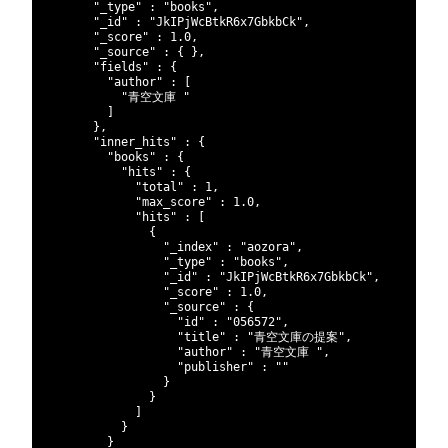
74
"_type"
:
"books"
,
75
"_id"
:
"JkIPjWcBtkR6x7GbkbCk"
,
76
"_score"
:
1.0
,
77
"_source"
:
{
}
,
78
"fields"
:
{
79
"author"
:
[
80
"青空文庫 "
81
]
82
}
,
83
"inner_hits"
:
{
84
"books"
:
{
85
"hits"
:
{
86
"total"
:
1
,
87
"max_score"
:
1.0
,
88
"hits"
:
[
89
{
90
"_index"
:
"aozora"
,
91
"_type"
:
"books"
,
92
"_id"
:
"JkIPjWcBtkR6x7GbkbCk"
,
93
"_score"
:
1.0
,
94
"_source"
:
{
95
"id"
:
"056572"
,
96
"title"
:
"青空文庫の提案"
,
97
"author"
:
"青空文庫 "
,
98
"publisher"
:
""
99
}
100
}
101
]
102
}
103
}