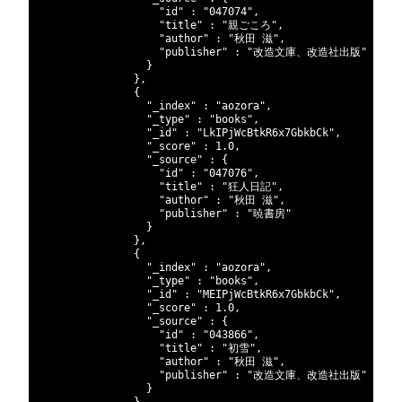
163
"id"
:
"047074"
,
164
"title"
:
"親ごころ"
,
165
"author"
:
"秋田 滋"
,
166
"publisher"
:
"改造文庫、改造社出版"
167
}
168
}
,
169
{
170
"_index"
:
"aozora"
,
171
"_type"
:
"books"
,
172
"_id"
:
"LkIPjWcBtkR6x7GbkbCk"
,
173
"_score"
:
1.0
,
174
"_source"
:
{
175
"id"
:
"047076"
,
176
"title"
:
"狂人日記"
,
177
"author"
:
"秋田 滋"
,
178
"publisher"
:
"暁書房"
179
}
180
}
,
181
{
182
"_index"
:
"aozora"
,
183
"_type"
:
"books"
,
184
"_id"
:
"MEIPjWcBtkR6x7GbkbCk"
,
185
"_score"
:
1.0
,
186
"_source"
:
{
187
"id"
:
"043866"
,
188
"title"
:
"初雪"
,
189
"author"
:
"秋田 滋"
,
190
"publisher"
:
"改造文庫、改造社出版"
191
}