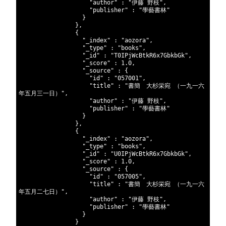
489
"author"
:
"伊藤 野枝"
,
490
"publisher"
:
"學藝書林"
491
}
492
}
,
493
{
494
"_index"
:
"aozora"
,
495
"_type"
:
"books"
,
496
"_id"
:
"T0IPjWcBtkR6x7GbkbGk"
,
497
"_score"
:
1.0
,
498
"_source"
:
{
499
"id"
:
"057001"
,
500
"title"
:
"書簡　大杉栄宛 （一九一六
年五月三一日）"
,
501
"author"
:
"伊藤 野枝"
,
502
"publisher"
:
"學藝書林"
503
}
504
}
,
505
{
506
"_index"
:
"aozora"
,
507
"_type"
:
"books"
,
508
"_id"
:
"U0IPjWcBtkR6x7GbkbGk"
,
509
"_score"
:
1.0
,
510
"_source"
:
{
511
"id"
:
"057005"
,
512
"title"
:
"書簡　大杉栄宛 （一九一六
年五月二七日）"
,
513
"author"
:
"伊藤 野枝"
,
514
"publisher"
:
"學藝書林"
515
}
516
}