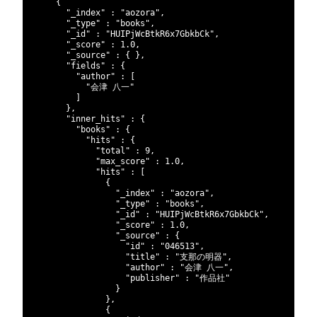
14
{
15
"_index"
:
"aozora"
,
16
"_type"
:
"books"
,
17
"_id"
:
"HUIPjWcBtkR6x7GbkbCk"
,
18
"_score"
:
1.0
,
19
"_source"
:
{
}
,
20
"fields"
:
{
21
"author"
:
[
22
"会津 八一"
23
]
24
}
,
25
"inner_hits"
:
{
26
"books"
:
{
27
"hits"
:
{
28
"total"
:
9
,
29
"max_score"
:
1.0
,
30
"hits"
:
[
31
{
32
"_index"
:
"aozora"
,
33
"_type"
:
"books"
,
34
"_id"
:
"HUIPjWcBtkR6x7GbkbCk"
,
35
"_score"
:
1.0
,
36
"_source"
:
{
37
"id"
:
"046513"
,
38
"title"
:
"支那の明器"
,
39
"author"
:
"会津 八一"
,
40
"publisher"
:
"作品社"
41
}
42
}
,
43
{