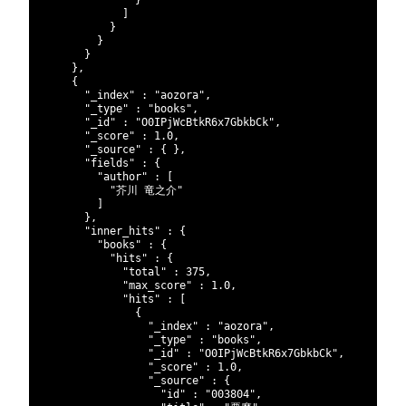
192
}
193
]
194
}
195
}
196
}
197
}
,
198
{
199
"_index"
:
"aozora"
,
200
"_type"
:
"books"
,
201
"_id"
:
"O0IPjWcBtkR6x7GbkbCk"
,
202
"_score"
:
1.0
,
203
"_source"
:
{
}
,
204
"fields"
:
{
205
"author"
:
[
206
"芥川 竜之介"
207
]
208
}
,
209
"inner_hits"
:
{
210
"books"
:
{
211
"hits"
:
{
212
"total"
:
375
,
213
"max_score"
:
1.0
,
214
"hits"
:
[
215
{
216
"_index"
:
"aozora"
,
217
"_type"
:
"books"
,
218
"_id"
:
"O0IPjWcBtkR6x7GbkbCk"
,
219
"_score"
:
1.0
,
220
"_source"
:
{
221
"id"
:
"003804"
,