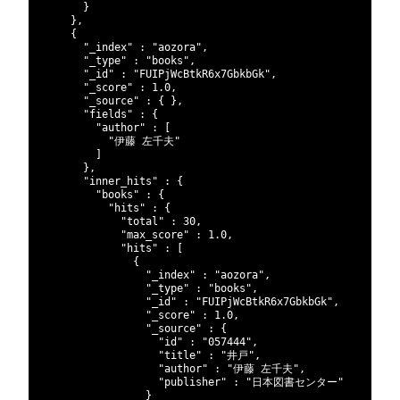
312
}
313
}
,
314
{
315
"_index"
:
"aozora"
,
316
"_type"
:
"books"
,
317
"_id"
:
"FUIPjWcBtkR6x7GbkbGk"
,
318
"_score"
:
1.0
,
319
"_source"
:
{
}
,
320
"fields"
:
{
321
"author"
:
[
322
"伊藤 左千夫"
323
]
324
}
,
325
"inner_hits"
:
{
326
"books"
:
{
327
"hits"
:
{
328
"total"
:
30
,
329
"max_score"
:
1.0
,
330
"hits"
:
[
331
{
332
"_index"
:
"aozora"
,
333
"_type"
:
"books"
,
334
"_id"
:
"FUIPjWcBtkR6x7GbkbGk"
,
335
"_score"
:
1.0
,
336
"_source"
:
{
337
"id"
:
"057444"
,
338
"title"
:
"井戸"
,
339
"author"
:
"伊藤 左千夫"
,
340
"publisher"
:
"日本図書センター"
341
}