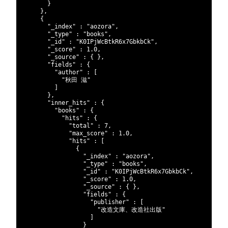
126
}
127
}
,
128
{
129
"_index"
:
"aozora"
,
130
"_type"
:
"books"
,
131
"_id"
:
"K0IPjWcBtkR6x7GbkbCk"
,
132
"_score"
:
1.0
,
133
"_source"
:
{
}
,
134
"fields"
:
{
135
"author"
:
[
136
"秋田 滋"
137
]
138
}
,
139
"inner_hits"
:
{
140
"books"
:
{
141
"hits"
:
{
142
"total"
:
7
,
143
"max_score"
:
1.0
,
144
"hits"
:
[
145
{
146
"_index"
:
"aozora"
,
147
"_type"
:
"books"
,
148
"_id"
:
"K0IPjWcBtkR6x7GbkbCk"
,
149
"_score"
:
1.0
,
150
"_source"
:
{
}
,
151
"fields"
:
{
152
"publisher"
:
[
153
"改造文庫、改造社出版"
154
]
155
}