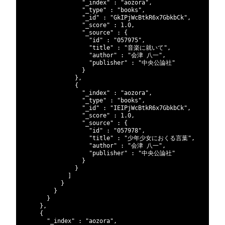
44
"_index"
:
"aozora"
,
45
"_type"
:
"books"
,
46
"_id"
:
"GkIPjWcBtkR6x7GbkbCk"
,
47
"_score"
:
1.0
,
48
"_source"
:
{
49
"id"
:
"057975"
,
50
"title"
:
"音楽に就いて"
,
51
"author"
:
"会津 八一"
,
52
"publisher"
:
"中央公論社"
53
}
54
}
,
55
{
56
"_index"
:
"aozora"
,
57
"_type"
:
"books"
,
58
"_id"
:
"IEIPjWcBtkR6x7GbkbCk"
,
59
"_score"
:
1.0
,
60
"_source"
:
{
61
"id"
:
"057978"
,
62
"title"
:
"少年少女におくる言葉"
,
63
"author"
:
"会津 八一"
,
64
"publisher"
:
"中央公論社"
65
}
66
}
67
]
68
}
69
}
70
}
71
}
,
72
{
73
"_index"
:
"aozora"
,