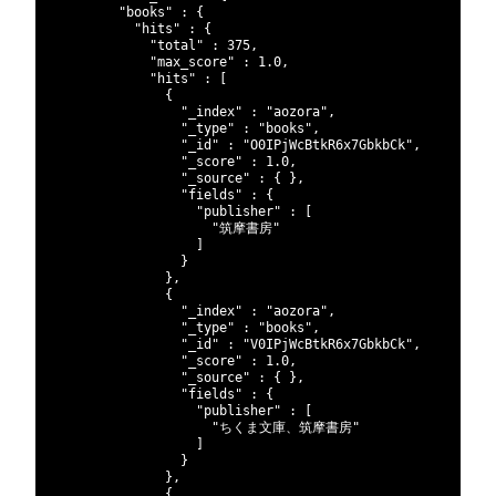
186
"books"
:
{
187
"hits"
:
{
188
"total"
:
375
,
189
"max_score"
:
1.0
,
190
"hits"
:
[
191
{
192
"_index"
:
"aozora"
,
193
"_type"
:
"books"
,
194
"_id"
:
"O0IPjWcBtkR6x7GbkbCk"
,
195
"_score"
:
1.0
,
196
"_source"
:
{
}
,
197
"fields"
:
{
198
"publisher"
:
[
199
"筑摩書房"
200
]
201
}
202
}
,
203
{
204
"_index"
:
"aozora"
,
205
"_type"
:
"books"
,
206
"_id"
:
"V0IPjWcBtkR6x7GbkbCk"
,
207
"_score"
:
1.0
,
208
"_source"
:
{
}
,
209
"fields"
:
{
210
"publisher"
:
[
211
"ちくま文庫、筑摩書房"
212
]
213
}
214
}
,
215
{