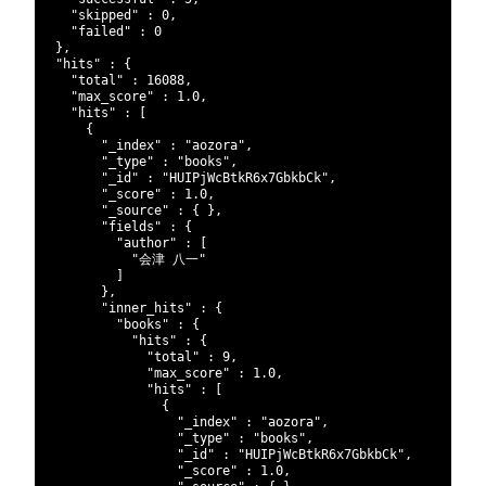
7
"skipped"
:
0
,
8
"failed"
:
0
9
}
,
10
"hits"
:
{
11
"total"
:
16088
,
12
"max_score"
:
1.0
,
13
"hits"
:
[
14
{
15
"_index"
:
"aozora"
,
16
"_type"
:
"books"
,
17
"_id"
:
"HUIPjWcBtkR6x7GbkbCk"
,
18
"_score"
:
1.0
,
19
"_source"
:
{
}
,
20
"fields"
:
{
21
"author"
:
[
22
"会津 八一"
23
]
24
}
,
25
"inner_hits"
:
{
26
"books"
:
{
27
"hits"
:
{
28
"total"
:
9
,
29
"max_score"
:
1.0
,
30
"hits"
:
[
31
{
32
"_index"
:
"aozora"
,
33
"_type"
:
"books"
,
34
"_id"
:
"HUIPjWcBtkR6x7GbkbCk"
,
35
"_score"
:
1.0
,