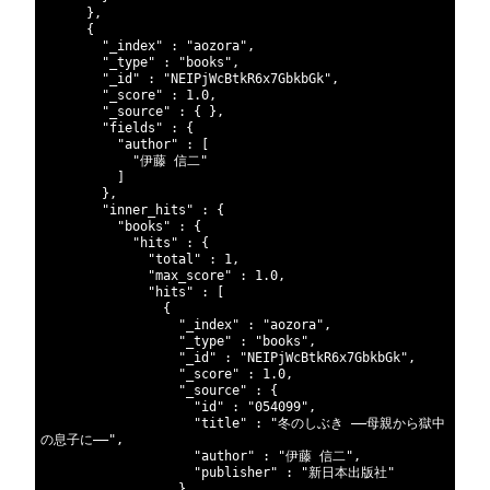
371
}
,
372
{
373
"_index"
:
"aozora"
,
374
"_type"
:
"books"
,
375
"_id"
:
"NEIPjWcBtkR6x7GbkbGk"
,
376
"_score"
:
1.0
,
377
"_source"
:
{
}
,
378
"fields"
:
{
379
"author"
:
[
380
"伊藤 信二"
381
]
382
}
,
383
"inner_hits"
:
{
384
"books"
:
{
385
"hits"
:
{
386
"total"
:
1
,
387
"max_score"
:
1.0
,
388
"hits"
:
[
389
{
390
"_index"
:
"aozora"
,
391
"_type"
:
"books"
,
392
"_id"
:
"NEIPjWcBtkR6x7GbkbGk"
,
393
"_score"
:
1.0
,
394
"_source"
:
{
395
"id"
:
"054099"
,
396
"title"
:
"冬のしぶき ――母親から獄中
の息子に――"
,
397
"author"
:
"伊藤 信二"
,
398
"publisher"
:
"新日本出版社"
399
}