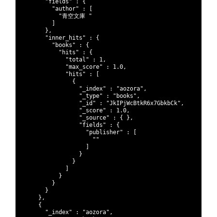
66
"fields"
:
{
67
"author"
:
[
68
"青空文庫 "
69
]
70
}
,
71
"inner_hits"
:
{
72
"books"
:
{
73
"hits"
:
{
74
"total"
:
1
,
75
"max_score"
:
1.0
,
76
"hits"
:
[
77
{
78
"_index"
:
"aozora"
,
79
"_type"
:
"books"
,
80
"_id"
:
"JkIPjWcBtkR6x7GbkbCk"
,
81
"_score"
:
1.0
,
82
"_source"
:
{
}
,
83
"fields"
:
{
84
"publisher"
:
[
85
""
86
]
87
}
88
}
89
]
90
}
91
}
92
}
93
}
,
94
{
95
"_index"
:
"aozora"
,