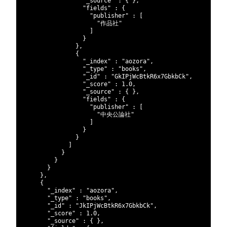
36
"_source"
:
{
}
,
37
"fields"
:
{
38
"publisher"
:
[
39
"作品社"
40
]
41
}
42
}
,
43
{
44
"_index"
:
"aozora"
,
45
"_type"
:
"books"
,
46
"_id"
:
"GkIPjWcBtkR6x7GbkbCk"
,
47
"_score"
:
1.0
,
48
"_source"
:
{
}
,
49
"fields"
:
{
50
"publisher"
:
[
51
"中央公論社"
52
]
53
}
54
}
55
]
56
}
57
}
58
}
59
}
,
60
{
61
"_index"
:
"aozora"
,
62
"_type"
:
"books"
,
63
"_id"
:
"JkIPjWcBtkR6x7GbkbCk"
,
64
"_score"
:
1.0
,
65
"_source"
:
{
}
,