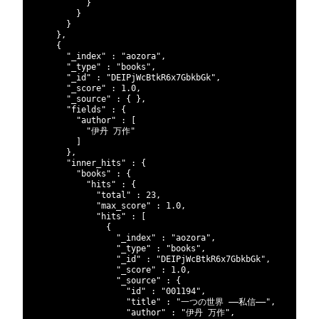
252
}
253
}
254
}
255
}
,
256
{
257
"_index"
:
"aozora"
,
258
"_type"
:
"books"
,
259
"_id"
:
"DEIPjWcBtkR6x7GbkbGk"
,
260
"_score"
:
1.0
,
261
"_source"
:
{
}
,
262
"fields"
:
{
263
"author"
:
[
264
"伊丹 万作"
265
]
266
}
,
267
"inner_hits"
:
{
268
"books"
:
{
269
"hits"
:
{
270
"total"
:
23
,
271
"max_score"
:
1.0
,
272
"hits"
:
[
273
{
274
"_index"
:
"aozora"
,
275
"_type"
:
"books"
,
276
"_id"
:
"DEIPjWcBtkR6x7GbkbGk"
,
277
"_score"
:
1.0
,
278
"_source"
:
{
279
"id"
:
"001194"
,
280
"title"
:
"一つの世界 ――私信――"
,
281
"author"
:
"伊丹 万作"
,