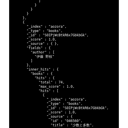
459
]
460
}
461
}
462
}
463
}
,
464
{
465
"_index"
:
"aozora"
,
466
"_type"
:
"books"
,
467
"_id"
:
"S0IPjWcBtkR6x7GbkbGk"
,
468
"_score"
:
1.0
,
469
"_source"
:
{
}
,
470
"fields"
:
{
471
"author"
:
[
472
"伊藤 野枝"
473
]
474
}
,
475
"inner_hits"
:
{
476
"books"
:
{
477
"hits"
:
{
478
"total"
:
74
,
479
"max_score"
:
1.0
,
480
"hits"
:
[
481
{
482
"_index"
:
"aozora"
,
483
"_type"
:
"books"
,
484
"_id"
:
"S0IPjWcBtkR6x7GbkbGk"
,
485
"_score"
:
1.0
,
486
"_source"
:
{
487
"id"
:
"046560"
,
488
"title"
:
"少数と多数"
,