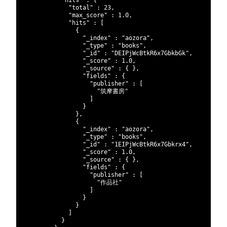
245
"hits"
:
{
246
"total"
:
23
,
247
"max_score"
:
1.0
,
248
"hits"
:
[
249
{
250
"_index"
:
"aozora"
,
251
"_type"
:
"books"
,
252
"_id"
:
"DEIPjWcBtkR6x7GbkbGk"
,
253
"_score"
:
1.0
,
254
"_source"
:
{
}
,
255
"fields"
:
{
256
"publisher"
:
[
257
"筑摩書房"
258
]
259
}
260
}
,
261
{
262
"_index"
:
"aozora"
,
263
"_type"
:
"books"
,
264
"_id"
:
"1EIPjWcBtkR6x7Gbkrx4"
,
265
"_score"
:
1.0
,
266
"_source"
:
{
}
,
267
"fields"
:
{
268
"publisher"
:
[
269
"作品社"
270
]
271
}
272
}
273
]
274
}