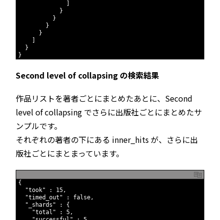
517
]
518
}
519
}
520
}
521
}
522
]
523
}
524
}
Second level of collapsing の検索結果
作品リストを著者ごとにまとめたあとに、Second
level of collapsing でさらに出版社ごとにまとめたサ
ンプルです。
それぞれの著者の下にある inner_hits が、さらに出
版社ごとにまとまっています。
1
{
2
"took"
:
15
,
3
"timed_out"
:
false
,
4
"_shards"
:
{
5
"total"
:
5
,
6
"successful"
:
5
,