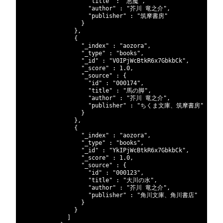
222
"title"
:
"悪魔"
,
223
"author"
:
"芥川 竜之介"
,
224
"publisher"
:
"筑摩書房"
225
}
226
}
,
227
{
228
"_index"
:
"aozora"
,
229
"_type"
:
"books"
,
230
"_id"
:
"V0IPjWcBtkR6x7GbkbCk"
,
231
"_score"
:
1.0
,
232
"_source"
:
{
233
"id"
:
"000174"
,
234
"title"
:
"馬の脚"
,
235
"author"
:
"芥川 竜之介"
,
236
"publisher"
:
"ちくま文庫、筑摩書房"
237
}
238
}
,
239
{
240
"_index"
:
"aozora"
,
241
"_type"
:
"books"
,
242
"_id"
:
"YkIPjWcBtkR6x7GbkbCk"
,
243
"_score"
:
1.0
,
244
"_source"
:
{
245
"id"
:
"000123"
,
246
"title"
:
"大川の水"
,
247
"author"
:
"芥川 竜之介"
,
248
"publisher"
:
"角川文庫、角川書店"
249
}
250
}
251
]