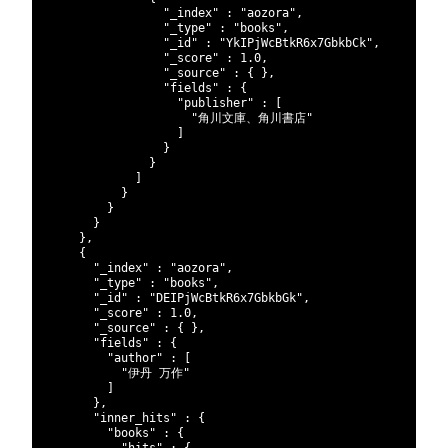
216
"_index"
:
"aozora"
,
217
"_type"
:
"books"
,
218
"_id"
:
"YkIPjWcBtkR6x7GbkbCk"
,
219
"_score"
:
1.0
,
220
"_source"
:
{
}
,
221
"fields"
:
{
222
"publisher"
:
[
223
"角川文庫、角川書店"
224
]
225
}
226
}
227
]
228
}
229
}
230
}
231
}
,
232
{
233
"_index"
:
"aozora"
,
234
"_type"
:
"books"
,
235
"_id"
:
"DEIPjWcBtkR6x7GbkbGk"
,
236
"_score"
:
1.0
,
237
"_source"
:
{
}
,
238
"fields"
:
{
239
"author"
:
[
240
"伊丹 万作"
241
]
242
}
,
243
"inner_hits"
:
{
244
"books"
:
{