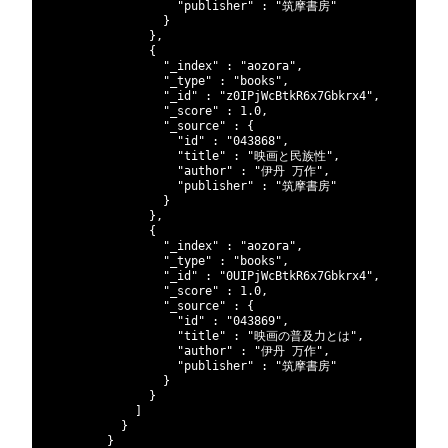
282
"publisher"
:
"筑摩書房"
283
}
284
}
,
285
{
286
"_index"
:
"aozora"
,
287
"_type"
:
"books"
,
288
"_id"
:
"z0IPjWcBtkR6x7Gbkrx4"
,
289
"_score"
:
1.0
,
290
"_source"
:
{
291
"id"
:
"043868"
,
292
"title"
:
"映画と民族性"
,
293
"author"
:
"伊丹 万作"
,
294
"publisher"
:
"筑摩書房"
295
}
296
}
,
297
{
298
"_index"
:
"aozora"
,
299
"_type"
:
"books"
,
300
"_id"
:
"0UIPjWcBtkR6x7Gbkrx4"
,
301
"_score"
:
1.0
,
302
"_source"
:
{
303
"id"
:
"043869"
,
304
"title"
:
"映画の普及力とは"
,
305
"author"
:
"伊丹 万作"
,
306
"publisher"
:
"筑摩書房"
307
}
308
}
309
]
310
}
311
}