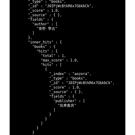
96
"_type"
:
"books"
,
97
"_id"
:
"J0IPjWcBtkR6x7GbkbCk"
,
98
"_score"
:
1.0
,
99
"_source"
:
{
}
,
100
"fields"
:
{
101
"author"
:
[
102
"青野 季吉"
103
]
104
}
,
105
"inner_hits"
:
{
106
"books"
:
{
107
"hits"
:
{
108
"total"
:
1
,
109
"max_score"
:
1.0
,
110
"hits"
:
[
111
{
112
"_index"
:
"aozora"
,
113
"_type"
:
"books"
,
114
"_id"
:
"J0IPjWcBtkR6x7GbkbCk"
,
115
"_score"
:
1.0
,
116
"_source"
:
{
}
,
117
"fields"
:
{
118
"publisher"
:
[
119
"筑摩書房"
120
]
121
}
122
}
123
]
124
}
125
}