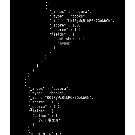
156
}
,
157
{
158
"_index"
:
"aozora"
,
159
"_type"
:
"books"
,
160
"_id"
:
"LkIPjWcBtkR6x7GbkbCk"
,
161
"_score"
:
1.0
,
162
"_source"
:
{
}
,
163
"fields"
:
{
164
"publisher"
:
[
165
"暁書房"
166
]
167
}
168
}
169
]
170
}
171
}
172
}
173
}
,
174
{
175
"_index"
:
"aozora"
,
176
"_type"
:
"books"
,
177
"_id"
:
"O0IPjWcBtkR6x7GbkbCk"
,
178
"_score"
:
1.0
,
179
"_source"
:
{
}
,
180
"fields"
:
{
181
"author"
:
[
182
"芥川 竜之介"
183
]
184
}
,
185
"inner_hits"
:
{