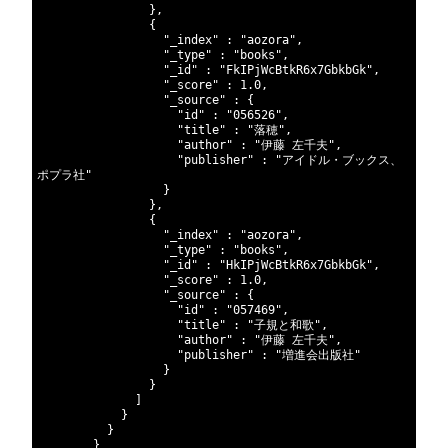
342
}
,
343
{
344
"_index"
:
"aozora"
,
345
"_type"
:
"books"
,
346
"_id"
:
"FkIPjWcBtkR6x7GbkbGk"
,
347
"_score"
:
1.0
,
348
"_source"
:
{
349
"id"
:
"056526"
,
350
"title"
:
"落穂"
,
351
"author"
:
"伊藤 左千夫"
,
352
"publisher"
:
"アイドル・ブックス、
ポプラ社"
353
}
354
}
,
355
{
356
"_index"
:
"aozora"
,
357
"_type"
:
"books"
,
358
"_id"
:
"HkIPjWcBtkR6x7GbkbGk"
,
359
"_score"
:
1.0
,
360
"_source"
:
{
361
"id"
:
"057469"
,
362
"title"
:
"子規と和歌"
,
363
"author"
:
"伊藤 左千夫"
,
364
"publisher"
:
"増進会出版社"
365
}
366
}
367
]
368
}
369
}
370
}