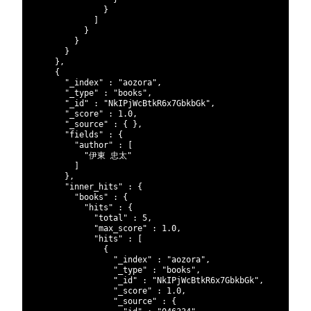
400
}
401
]
402
}
403
}
404
}
405
}
,
406
{
407
"_index"
:
"aozora"
,
408
"_type"
:
"books"
,
409
"_id"
:
"NkIPjWcBtkR6x7GbkbGk"
,
410
"_score"
:
1.0
,
411
"_source"
:
{
}
,
412
"fields"
:
{
413
"author"
:
[
414
"伊東 忠太"
415
]
416
}
,
417
"inner_hits"
:
{
418
"books"
:
{
419
"hits"
:
{
420
"total"
:
5
,
421
"max_score"
:
1.0
,
422
"hits"
:
[
423
{
424
"_index"
:
"aozora"
,
425
"_type"
:
"books"
,
426
"_id"
:
"NkIPjWcBtkR6x7GbkbGk"
,
427
"_score"
:
1.0
,
428
"_source"
:
{