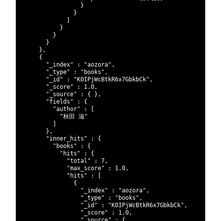
133
}
134
}
135
]
136
}
137
}
138
}
139
}
,
140
{
141
"_index"
:
"aozora"
,
142
"_type"
:
"books"
,
143
"_id"
:
"K0IPjWcBtkR6x7GbkbCk"
,
144
"_score"
:
1.0
,
145
"_source"
:
{
}
,
146
"fields"
:
{
147
"author"
:
[
148
"秋田 滋"
149
]
150
}
,
151
"inner_hits"
:
{
152
"books"
:
{
153
"hits"
:
{
154
"total"
:
7
,
155
"max_score"
:
1.0
,
156
"hits"
:
[
157
{
158
"_index"
:
"aozora"
,
159
"_type"
:
"books"
,
160
"_id"
:
"K0IPjWcBtkR6x7GbkbCk"
,
161
"_score"
:
1.0
,
162
"_source"
:
{