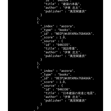
429
"id"
:
"046334"
,
430
"title"
:
"建築の本義"
,
431
"author"
:
"伊東 忠太"
,
432
"publisher"
:
"萬里閣書房"
433
}
434
}
,
435
{
436
"_index"
:
"aozora"
,
437
"_type"
:
"books"
,
438
"_id"
:
"N0IPjWcBtkR6x7GbkbGk"
,
439
"_score"
:
1.0
,
440
"_source"
:
{
441
"id"
:
"046335"
,
442
"title"
:
"国語尊重"
,
443
"author"
:
"伊東 忠太"
,
444
"publisher"
:
"萬里閣書房"
445
}
446
}
,
447
{
448
"_index"
:
"aozora"
,
449
"_type"
:
"books"
,
450
"_id"
:
"OEIPjWcBtkR6x7GbkbGk"
,
451
"_score"
:
1.0
,
452
"_source"
:
{
453
"id"
:
"046336"
,
454
"title"
:
"日本建築の発達と地震"
,
455
"author"
:
"伊東 忠太"
,
456
"publisher"
:
"萬里閣書房"
457
}
458
}