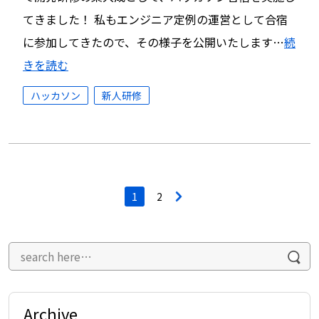
てきました！ 私もエンジニア定例の運営として合宿
に参加してきたので、その様子を公開いたします…
続
きを読む
ハッカソン
新人研修
投
1
2
>
稿
ナ
ビ
ゲ
ー
シ
ョ
ン
Archive