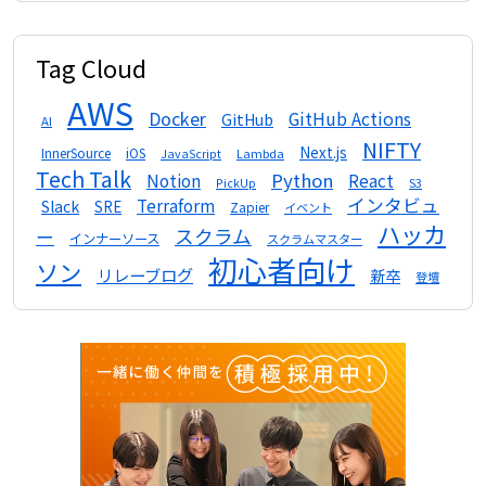
Tag Cloud
AWS
Docker
GitHub Actions
GitHub
AI
NIFTY
Next.js
InnerSource
iOS
Lambda
JavaScript
Tech Talk
Python
Notion
React
S3
PickUp
インタビュ
Terraform
Slack
SRE
Zapier
イベント
ハッカ
スクラム
ー
インナーソース
スクラムマスター
初心者向け
ソン
リレーブログ
新卒
登壇