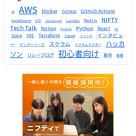
AWS
Docker
GitHub Actions
GitHub
AI
NIFTY
Next.js
InnerSource
iOS
Lambda
JavaScript
Tech Talk
Python
Notion
React
S3
PickUp
インタビュ
Terraform
Slack
SRE
Zapier
イベント
ハッカ
スクラム
ー
インナーソース
スクラムマスター
初心者向け
ソン
リレーブログ
新卒
登壇