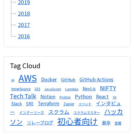
2019
2018
2017
2016
Tag Cloud
AWS
Docker
GitHub Actions
GitHub
AI
NIFTY
Next.js
InnerSource
iOS
Lambda
JavaScript
Tech Talk
Python
Notion
React
S3
PickUp
インタビュ
Terraform
Slack
SRE
Zapier
イベント
ハッカ
スクラム
ー
インナーソース
スクラムマスター
初心者向け
ソン
リレーブログ
新卒
登壇