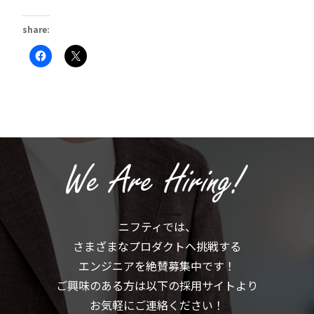
share:
Facebook
ク
で
リ
共
ッ
有
ク
す
し
る
て
に
X
は
で
ク
共
リ
有
ッ
(新
ク
し
し
い
て
ウ
く
ィ
だ
ン
さ
ド
い
ウ
(新
で
ニフティでは、
し
開
い
き
さまざまなプロダクトへ挑戦する
ウ
ま
ィ
す)
ン
エンジニアを絶賛募集中です！
ド
ウ
ご興味のある方は以下の採用サイトより
で
開
お気軽にご連絡ください！
き