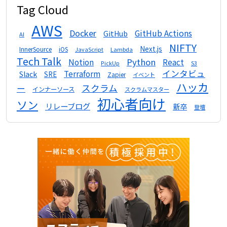
Tag Cloud
AWS
Docker
GitHub Actions
GitHub
AI
NIFTY
Next.js
InnerSource
iOS
Lambda
JavaScript
Tech Talk
Python
Notion
React
S3
PickUp
インタビュ
Terraform
Slack
SRE
Zapier
イベント
ハッカ
スクラム
ー
インナーソース
スクラムマスター
初心者向け
ソン
リレーブログ
新卒
登壇