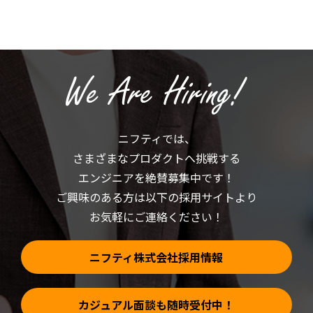
す
し
る
て
に
X
は
で
ク
共
リ
有
ッ
(新
ク
し
し
い
て
ウ
く
ィ
だ
ン
さ
ド
い
ウ
(新
で
ニフティでは、
し
開
い
き
さまざまなプロダクトへ挑戦する
ウ
ま
ィ
す)
ン
エンジニアを絶賛募集中です！
ド
ウ
ご興味のある方は以下の採用サイトより
で
開
お気軽にご連絡ください！
き
ま
す)
ニフティ株式会社採用情報
カジュアル面談も随時受付中！