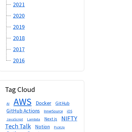
2021
2020
2019
2018
2017
2016
Tag Cloud
AWS
Docker
GitHub
AI
GitHub Actions
InnerSource
iOS
NIFTY
Next.js
Lambda
JavaScript
Tech Talk
Notion
PickUp