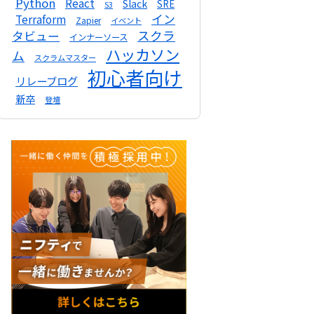
Python
React
Slack
SRE
S3
イン
Terraform
Zapier
イベント
スクラ
タビュー
インナーソース
ハッカソン
ム
スクラムマスター
初心者向け
リレーブログ
新卒
登壇