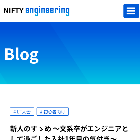
Blog
# LT大会
# 初心者向け
新人のすゝめ ～文系卒がエンジニアと
して過ごした入社1年目の気付き～