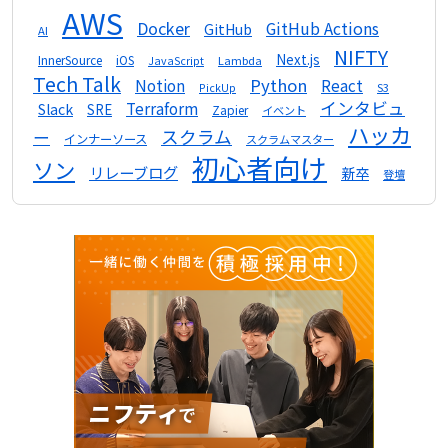
AWS
Docker
GitHub Actions
GitHub
AI
NIFTY
Next.js
InnerSource
iOS
Lambda
JavaScript
Tech Talk
Python
Notion
React
S3
PickUp
インタビュ
Terraform
Slack
SRE
Zapier
イベント
ハッカ
スクラム
ー
インナーソース
スクラムマスター
初心者向け
ソン
リレーブログ
新卒
登壇