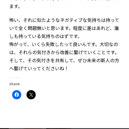
ます。
怖い、それに似たようなネガティブな気持ちは持って
いて全く問題無いと思います。程度に差はあれど、誰
しも持っている気持ちのはずです。
怖がって、いくら失敗したって良いんです。大切なの
は、それらの気付きから改善に繋げていくことです。
そして、その気付きを共有して、ぜひ未来の新人の方
へ繋げていってくださいね！
share:
Facebook
ク
で
リ
共
ッ
有
ク
す
し
る
て
に
X
は
で
ク
共
リ
有