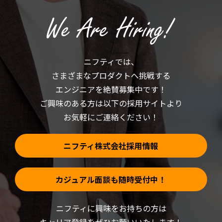
ッ
(新
ク
し
し
い
て
ウ
く
ィ
だ
ン
さ
ド
い
ウ
(新
で
ニフティでは、
し
開
い
き
さまざまなプロダクトへ挑戦する
ウ
ま
ィ
す)
ン
エンジニアを絶賛募集中です！
ド
ウ
ご興味のある方は以下の採用サイトより
で
開
お気軽にご連絡ください！
き
ま
す)
ニフティ株式会社採用情報
カジュアル面談も随時受付中！
ニフティに興味をお持ちの方は