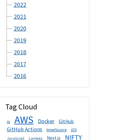
2022
2021
2020
2019
2018
2017
2016
Tag Cloud
AWS
Docker
GitHub
AI
GitHub Actions
InnerSource
iOS
NIFTY
Next.js
Lambda
JavaScript