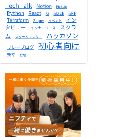
Tech Talk
Notion
PickUp
Python
React
Slack
SRE
S3
イン
Terraform
Zapier
イベント
スクラ
タビュー
インナーソース
ハッカソン
ム
スクラムマスター
初心者向け
リレーブログ
新卒
登壇