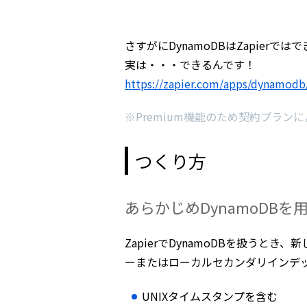
さすがにDynamoDBはZapier
実は・・・できるんです！
https://zapier.com/apps/dynamodb/
※Premium機能のため契約プラン
つくり方
あらかじめDynamoDBを
ZapierでDynamoDBを扱うと
ーまたはローカルセカンダリインデ
UNIXタイムスタンプを含む