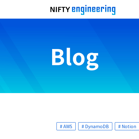
Blog
# AWS
# DynamoDB
# Notion