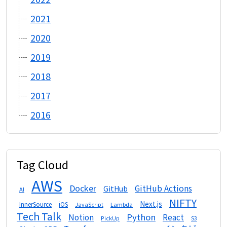
2021
2020
2019
2018
2017
2016
Tag Cloud
AWS
Docker
GitHub Actions
GitHub
AI
NIFTY
Next.js
InnerSource
iOS
Lambda
JavaScript
Tech Talk
Python
Notion
React
S3
PickUp