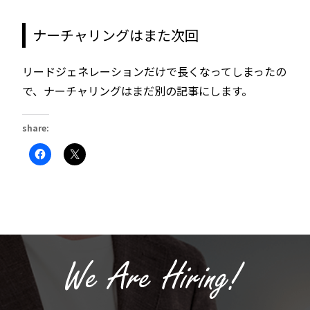
ナーチャリングはまた次回
リードジェネレーションだけで長くなってしまったの
で、ナーチャリングはまだ別の記事にします。
share:
Facebook
ク
で
リ
共
ッ
有
ク
す
し
る
て
に
X
は
で
ク
共
リ
有
ッ
(新
ク
し
し
い
て
ウ
く
ィ
だ
ン
さ
ド
い
ウ