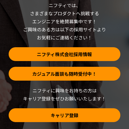
(新
で
ニフティでは、
し
開
い
き
さまざまなプロダクトへ挑戦する
ウ
ま
ィ
す)
ン
エンジニアを絶賛募集中です！
ド
ウ
ご興味のある方は以下の採用サイトより
で
開
お気軽にご連絡ください！
き
ま
す)
ニフティ株式会社採用情報
カジュアル面談も随時受付中！
ニフティに興味をお持ちの方は
キャリア登録をぜひお願いいたします！
キャリア登録