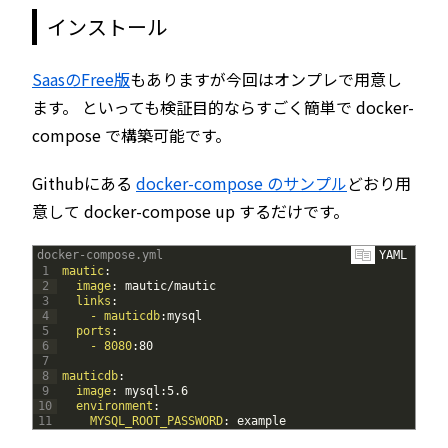
インストール
SaasのFree版
もありますが今回はオンプレで用意し
ます。 といっても検証目的ならすごく簡単で docker-
compose で構築可能です。
Githubにある
docker-compose のサンプル
どおり用
意して docker-compose up するだけです。
docker-compose.yml
YAML
1
mautic
:
2
image
: mautic/mautic
3
links
:
4
- mauticdb
:mysql
5
ports
:
6
- 8080
:80
7
8
mauticdb
:
9
image
: mysql
:5.6
10
environment
:
11
MYSQL_ROOT_PASSWORD
: example