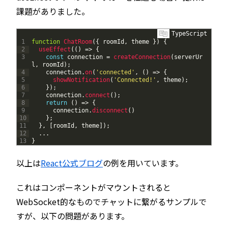
課題がありました。
TypeScript
1
function
ChatRoom
(
{
roomId
,
theme
}
)
{
2
useEffect
(
(
)
=
>
{
3
const
connection
=
createConnection
(
serverUr
l
,
roomId
)
;
4
connection
.
on
(
'connected'
,
(
)
=
>
{
5
showNotification
(
'Connected!'
,
theme
)
;
6
}
)
;
7
connection
.
connect
(
)
;
8
return
(
)
=
>
{
9
connection
.
disconnect
(
)
10
}
;
11
}
,
[
roomId
,
theme
]
)
;
12
.
.
.
13
}
以上は
React公式ブログ
の例を用いています。
これはコンポーネントがマウントされると
WebSocket的なものでチャットに繋がるサンプルで
すが、以下の問題があります。