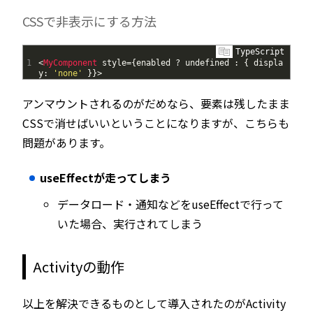
CSSで非表示にする方法
TypeScript
1
<
MyComponent 
style
=
{
enabled
?
undefined
:
{
displa
y
:
'none'
}
}
>
アンマウントされるのがだめなら、要素は残したまま
CSSで消せばいいということになりますが、こちらも
問題があります。
useEffectが走ってしまう
データロード・通知などをuseEffectで行って
いた場合、実行されてしまう
Activityの動作
以上を解決できるものとして導入されたのがActivity