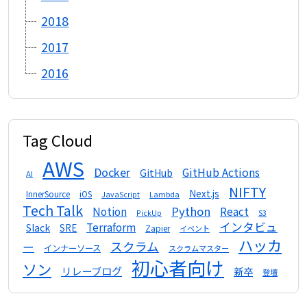
2018
2017
2016
Tag Cloud
AWS
Docker
GitHub Actions
GitHub
AI
NIFTY
Next.js
InnerSource
iOS
Lambda
JavaScript
Tech Talk
Python
Notion
React
S3
PickUp
インタビュ
Terraform
Slack
SRE
Zapier
イベント
ハッカ
スクラム
ー
インナーソース
スクラムマスター
初心者向け
ソン
リレーブログ
新卒
登壇