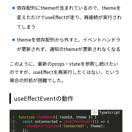
依存配列にthemeが含まれているので、themeを
変えただけでuseEffectが走り、再接続が実行され
てしまう
themeを依存配列から外すと、イベントハンドラ
が更新されず、通知のthemeが更新されなくなる
このように、最新のprops・stateを参照し続けたい
のですが、useEffectを再実行したくはない、という
場合の対処が困難でした。
useEffectEventの動作
TypeScript
1
function
ChatRoom
(
{
roomId
,
theme
}
)
{
2
const
onConnected
=
useEffectEvent
(
(
)
=
>
{
3
showNotification
(
'Connected!'
,
theme
)
;
4
}
)
;