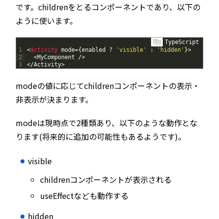
です。childrenをとるコンポーネントであり、以下の
ように使います。
TypeScript
1
<
Activity 
mode
=
{
enabled
?
'visible'
:
'hidden'
}
>
2
<
MyComponent
/
>
3
<
/
Activity
>
modeの値に応じてchildrenコンポーネントの表示・
非表示が決まります。
modeは現時点で2種類あり、以下のような動作とな
ります(将来的に追加の可能性もあるようです)。
visible
childrenコンポーネントが表示される
useEffectなども動作する
hidden