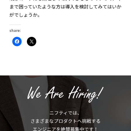
まで困っていたような方は導入を検討してみてはいか
がでしょうか。
share:
Facebook
ク
で
リ
共
ッ
有
ク
す
し
る
て
に
X
は
で
ク
共
リ
有
ッ
(新
ク
し
し
い
て
ウ
く
ィ
だ
ン
さ
ド
い
ウ
(新
で
ニフティでは、
し
開
い
き
さまざまなプロダクトへ挑戦する
ウ
ま
ィ
す)
ン
エンジニアを絶賛募集中です！