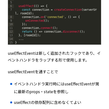
5
6
useEffect
(
(
)
=
>
{
7
const
connection
=
createConnection
(
serverUr
l
,
roomId
)
;
8
connection
.
on
(
'connected'
,
(
)
=
>
{
9
onConnected
(
)
;
10
}
)
;
11
connection
.
connect
(
)
;
12
return
(
)
=
>
connection
.
disconnect
(
)
;
13
}
,
[
roomId
]
)
;
14
.
.
.
15
}
useEffectEventは新しく追加されたフックであり、イ
ベントハンドラをラップする形で使用します。
useEffectEventを通すことで
イベントハンドラ実行時にはuseEffectEventが常
に最新のprops・stateを参照し
useEffectの依存配列に含めなくてよい