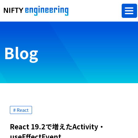
Blog
# React
React 19.2で増えたActivity・
useEffectEvent