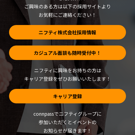
ド
ウ
ご興味のある方は以下の採用サイトより
で
開
お気軽にご連絡ください！
き
ま
す)
ニフティ株式会社採用情報
カジュアル面談も随時受付中！
ニフティに興味をお持ちの方は
キャリア登録をぜひお願いいたします！
キャリア登録
connpassでニフティグループに
参加いただくと
イベントの
お知らせが届きます！