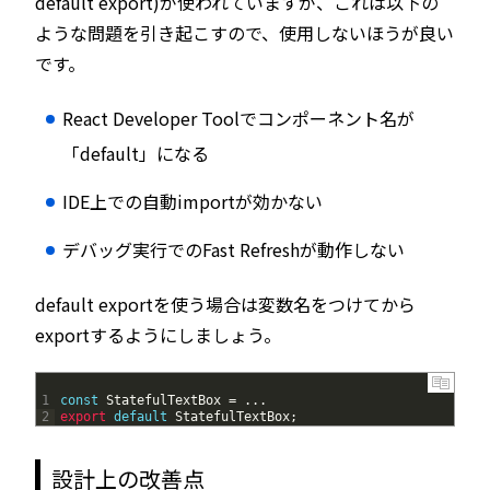
default export)が使われていますが、これは以下の
ような問題を引き起こすので、使用しないほうが良い
です。
React Developer Toolでコンポーネント名が
「default」になる
IDE上での自動importが効かない
デバッグ実行でのFast Refreshが動作しない
default exportを使う場合は変数名をつけてから
exportするようにしましょう。
1
const
StatefulTextBox
=
.
.
.
2
export 
default
StatefulTextBox
;
設計上の改善点