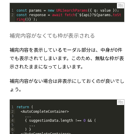
1
const
params
=
new
URLSearchParams
(
{
q
:
value
}
)
;
2
const
response
=
await
fetch
(
`
$
{
api
}
?
$
{
params
.
toSt
ring
(
)
}
`
)
;
補完内容がなくても枠が表示される
補完内容を表示しているモーダル部分は、中身が0件
でも表示されてしまいます。このため、無駄な枠が表
示されたままになってしまいます。
補完内容がない場合は非表示にしておくのが良いでし
ょう。
1
return
(
2
<
AutoCompleteContainer
>
3
.
.
.
4
{
suggestionData
.
length
!==
0
&&
(
5
.
.
.
6
)
}