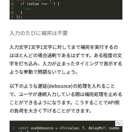
2
if
(
value
!==
''
)
{
3
.
.
.
4
}
5
}
)
;
入力のたびに補完は不要
入力文字1文字1文字に対してまで補完を実行するの
はほとんどの場合過剰であるはずです。ある程度の文
字を打ち込み、入力が止まったタイミングで表示する
ような挙動で問題ないでしょう。
以下のような遅延(debounce)の処理を入れること
で、ユーザが連続入力している間は補完処理を止める
ことができるようになります。こうすることでAPI側
の負荷を大きく下げることができます。
1
const
useDebounce
=
<
T
>
(
value
:
T
,
delayMs
?
:
numbe