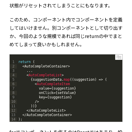
状態がリセットされてしまうことにもなります。
このため、コンポーネント内でコンポーネントを定義
してはいけません。別コンポーネントとして切り出す
か、今回のような規模であれば同じreturnの中でまと
めてしまって良いかもしれません。
1
return
(
2
<
AutoCompleteContainer
>
3
.
.
.
4
<
AutoCompleteList
>
5
{
suggestionData
.
map
(
(
suggestion
)
=
>
(
6
<
AutoCompleteItem
7
value
=
{
suggestion
}
8
onClick
=
{
setValue
}
9
key
=
{
suggestion
}
10
/
>
11
)
)
}
12
<
/
AutoCompleteList
>
13
<
/
AutoCompleteContainer
>
14
)
;