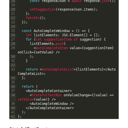
18
const
responseJson
=
await 
response
.
json
(
)
;
19
20
setSuggestion
(
responseJson
.
items
)
;
21
}
;
22
fetchFn
(
)
;
23
}
)
;
24
25
const
AutoCompleteWindow
=
(
)
=
>
{
26
let 
listElements
:
JSX
.
Element
[
]
=
[
]
;
27
for
(
let 
suggestionItem 
of 
suggestion
)
{
28
listElements
.
push
(
29
<
AutoCompleteItem 
value
=
{
suggestionItem
}
onClick
=
{
setValue
}
/
>
30
)
;
31
}
32
33
return
<
AutoCompleteList
>
{
listElements
}
<
/
Auto
CompleteList
>
;
34
}
;
35
36
return
(
37
<
AutoCompleteContainer
>
38
<
StatefulTextBox 
onValueChange
=
{
(
value
)
=
>
setValue
(
value
)
}
/
>
39
<
AutoCompleteWindow
/
>
40
<
/
AutoCompleteContainer
>
41
)
;
42
}
;