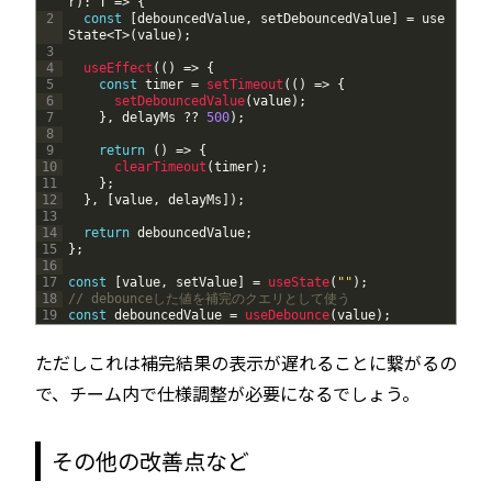
r
)
:
T
=
>
{
2
const
[
debouncedValue
,
setDebouncedValue
]
=
use
State
<
T
>
(
value
)
;
3
4
useEffect
(
(
)
=
>
{
5
const
timer
=
setTimeout
(
(
)
=
>
{
6
setDebouncedValue
(
value
)
;
7
}
,
delayMs
?
?
500
)
;
8
9
return
(
)
=
>
{
10
clearTimeout
(
timer
)
;
11
}
;
12
}
,
[
value
,
delayMs
]
)
;
13
14
return
debouncedValue
;
15
}
;
16
17
const
[
value
,
setValue
]
=
useState
(
""
)
;
18
// debounceした値を補完のクエリとして使う
19
const
debouncedValue
=
useDebounce
(
value
)
;
ただしこれは補完結果の表示が遅れることに繋がるの
で、チーム内で仕様調整が必要になるでしょう。
その他の改善点など