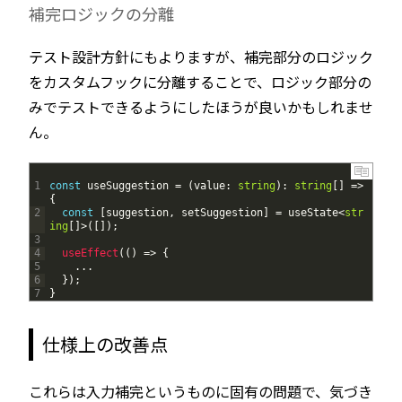
補完ロジックの分離
テスト設計方針にもよりますが、補完部分のロジック
をカスタムフックに分離することで、ロジック部分の
みでテストできるようにしたほうが良いかもしれませ
ん。
1
const
useSuggestion
=
(
value
:
string
)
:
string
[
]
=
>
{
2
const
[
suggestion
,
setSuggestion
]
=
useState
<
str
ing
[
]
>
(
[
]
)
;
3
4
useEffect
(
(
)
=
>
{
5
.
.
.
6
}
)
;
7
}
仕様上の改善点
これらは入力補完というものに固有の問題で、気づき