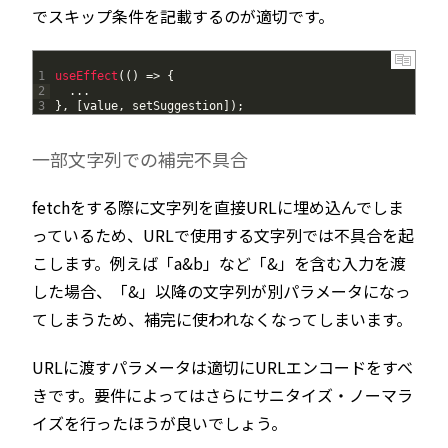
でスキップ条件を記載するのが適切です。
1
useEffect
(
(
)
=
>
{
2
.
.
.
3
}
,
[
value
,
setSuggestion
]
)
;
一部文字列での補完不具合
fetchをする際に文字列を直接URLに埋め込んでしま
っているため、URLで使用する文字列では不具合を起
こします。例えば「a&b」など「&」を含む入力を渡
した場合、「&」以降の文字列が別パラメータになっ
てしまうため、補完に使われなくなってしまいます。
URLに渡すパラメータは適切にURLエンコードをすべ
きです。要件によってはさらにサニタイズ・ノーマラ
イズを行ったほうが良いでしょう。