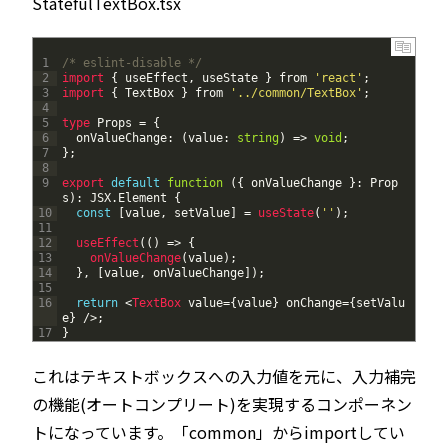
StatefulTextBox.tsx
1
/* eslint-disable */
2
import
{
useEffect
,
useState
}
from
'react'
;
3
import
{
TextBox
}
from
'../common/TextBox'
;
4
5
type 
Props
=
{
6
onValueChange
:
(
value
:
string
)
=
>
void
;
7
}
;
8
9
export
default
function
(
{
onValueChange
}
:
Prop
s
)
:
JSX
.
Element
{
10
const
[
value
,
setValue
]
=
useState
(
''
)
;
11
12
useEffect
(
(
)
=
>
{
13
onValueChange
(
value
)
;
14
}
,
[
value
,
onValueChange
]
)
;
15
16
return
<
TextBox 
value
=
{
value
}
onChange
=
{
setValu
e
}
/
>
;
17
}
これはテキストボックスへの入力値を元に、入力補完
の機能(オートコンプリート)を実現するコンポーネン
トになっています。「common」からimportしてい