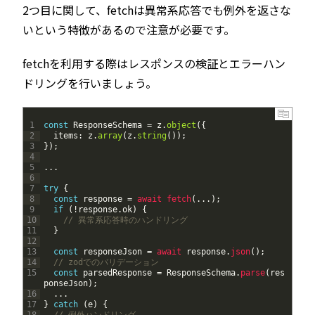
2つ目に関して、fetchは異常系応答でも例外を返さな
いという特徴があるので注意が必要です。
fetchを利用する際はレスポンスの検証とエラーハン
ドリングを行いましょう。
1
const
ResponseSchema
=
z
.
object
(
{
2
items
:
z
.
array
(
z
.
string
(
)
)
;
3
}
)
;
4
5
.
.
.
6
7
try
{
8
const
response
=
await 
fetch
(
.
.
.
)
;
9
if
(
!
response
.
ok
)
{
10
// 異常系応答時のハンドリング
11
}
12
13
const
responseJson
=
await 
response
.
json
(
)
;
14
// zodでのバリデーション
15
const
parsedResponse
=
ResponseSchema
.
parse
(
res
ponseJson
)
;
16
.
.
.
17
}
catch
(
e
)
{