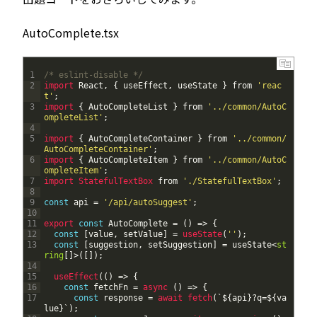
AutoComplete.tsx
1
/* eslint-disable */
2
import 
React
,
{
useEffect
,
useState
}
from
'reac
t'
;
3
import
{
AutoCompleteList
}
from
'../common/AutoC
ompleteList'
;
4
5
import
{
AutoCompleteContainer
}
from
'../common/
AutoCompleteContainer'
;
6
import
{
AutoCompleteItem
}
from
'../common/AutoC
ompleteItem'
;
7
import 
StatefulTextBox 
from
'./StatefulTextBox'
;
8
9
const
api
=
'/api/autoSuggest'
;
10
11
export 
const
AutoComplete
=
(
)
=
>
{
12
const
[
value
,
setValue
]
=
useState
(
''
)
;
13
const
[
suggestion
,
setSuggestion
]
=
useState
<
st
ring
[
]
>
(
[
]
)
;
14
15
useEffect
(
(
)
=
>
{
16
const
fetchFn
=
async
(
)
=
>
{
17
const
response
=
await
fetch
(
`
$
{
api
}
?
q
=
$
{
va
lue
}
`
)
;