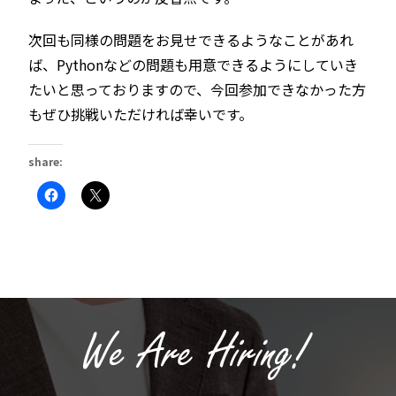
次回も同様の問題をお見せできるようなことがあれ
ば、Pythonなどの問題も用意できるようにしていき
たいと思っておりますので、今回参加できなかった方
もぜひ挑戦いただければ幸いです。
share:
Facebook
ク
で
リ
共
ッ
有
ク
す
し
る
て
に
X
は
で
ク
共
リ
有
ッ
(新
ク
し
し
い
て
ウ
く
ィ
だ
ン
さ
ド
い
ウ