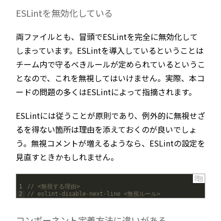
ESLintを無効化している
両ファイルとも、冒頭でESLintを完全に無効化して
しまっています。ESLintを導入しているということは
チーム内で守るべきルールが定められているというこ
となので、これを無視してはいけません。実際、本コ
ードの問題の多くはESLintによって指摘されます。
ESLintには従うことが原則であり、例外的に無視せざ
るを得ない箇所は理由を添えておくのが良いでしょ
う。無視コメントが増えるようなら、ESLintの設定を
見直すときかもしれません。
1
// <無視する理由>
2
// eslint-disable-next-line <無視ルール>
コンポーネント定義方法に違いがある