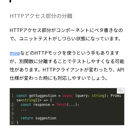
HTTPアクセス部分の分離
HTTPアクセス部分がコンポーネントにベタ書きなの
で、ユニットテストがしづらい状態になっています。
msw
などのHTTPモックを使うという手もあります
が、別関数に分離することでテストしやすくなる可能
性があります。HTTPクライアントが変わったり、API
仕様が変わった時にも対応しやすいでしょう。
1
const
getSuggestion
=
async
(
query
:
string
)
:
Promi
se
<
string
[
]
>
=
>
{
2
const
response
=
fetch
(
.
.
.
)
;
3
.
.
.
4
5
return
suggestion
6
}