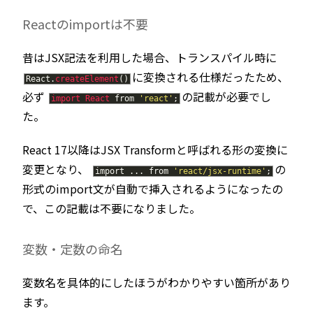
Reactのimportは不要
昔はJSX記法を利用した場合、トランスパイル時に
に変換される仕様だったため、
React
.
createElement
(
)
必ず
の記載が必要でし
import
React
from
'react'
;
た。
React 17以降はJSX Transformと呼ばれる形の変換に
変更となり、
の
import
.
.
.
from
'react/jsx-runtime'
;
形式のimport文が自動で挿入されるようになったの
で、この記載は不要になりました。
変数・定数の命名
変数名を具体的にしたほうがわかりやすい箇所があり
ます。