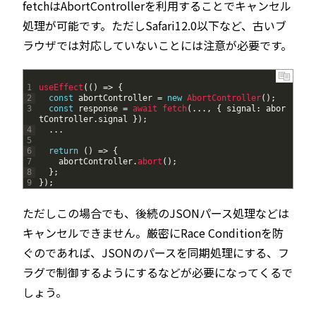
fetchはAbortControllerを利用することでキャンセル
処理が可能です。ただしSafari12.0以下など、古いブ
ラウザでは対応していないことには注意が必要です。
1
useEffect
(
(
)
=
>
{
2
const
abortController
=
new
AbortController
(
)
;
3
const
response
=
await 
fetch
(
.
.
.
,
{
signal
:
abor
tController
.
signal
}
)
;
4
.
.
.
5
6
return
(
)
=
>
{
7
abortController
.
abort
(
)
;
8
}
;
9
}
)
;
ただしこの場合でも、後続のJSONパース処理などは
キャンセルできません。厳密にRace Conditionを防
ぐのであれば、JSONのパースを同期処理にする、フ
ラグで制御するようにするなどが必要になってくるで
しょう。