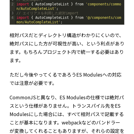
2
import
{
AutoCompleteList
}
from
'components/commo
n/AutoCompleteList'
;
3
// エイリアスを利用した絶対import
4
import
{
AutoCompleteList
}
from
'@/components/com
mon/AutoCompleteList'
;
相対パスだとディレクトリ構造がわかりにくいので、
絶対パスにした方が可視性が高い、という利点があり
ます。もちろんプロジェクト内で統一する必要はあり
ます。
ただし今後やってくるであろうES Modulesへの対応
では注意が必要です。
CommonJSと異なり、ES Modulesの仕様では絶対パ
スという仕様がありません。トランスパイル先をES
Modulesにした場合には、すべて相対パスで記載する
ことが基本になります。webpackなどのバンドラー
が変換してくれることもありますが、それらの設定を