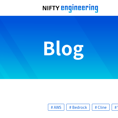
Blog
# AWS
# Bedrock
# Cline
#