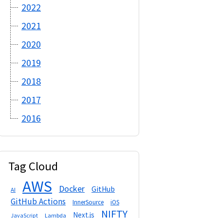
2022
2021
2020
2019
2018
2017
2016
Tag Cloud
AWS
Docker
GitHub
AI
GitHub Actions
InnerSource
iOS
NIFTY
Next.js
Lambda
JavaScript