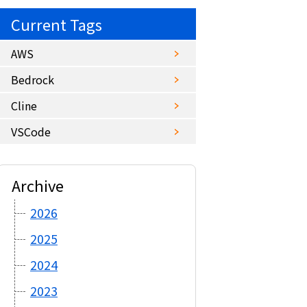
Current Tags
AWS
Bedrock
Cline
VSCode
Archive
2026
2025
2024
2023