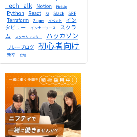
Tech Talk
Notion
PickUp
Python
React
Slack
SRE
S3
イン
Terraform
Zapier
イベント
スクラ
タビュー
インナーソース
ハッカソン
ム
スクラムマスター
初心者向け
リレーブログ
新卒
登壇