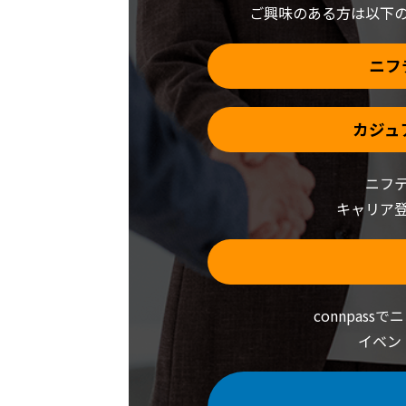
ン
ご興味のある方は以下
ド
ウ
で
開
き
ニフ
ま
す)
カジュ
ニフ
キャリア
connpass
イベン