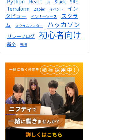
Python
React
Slack
SRE
S3
イン
Terraform
Zapier
イベント
スクラ
タビュー
インナーソース
ハッカソン
ム
スクラムマスター
初心者向け
リレーブログ
新卒
登壇