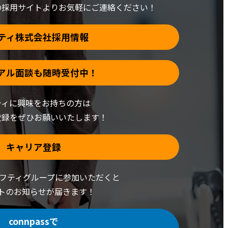
の採用サイトより
お気軽にご連絡ください！
ティ株式会社採用情報
アル面談も随時受付中！
ティに興味をお持ちの方は
登録をぜひお願いいたします！
キャリア登録
でニフティグループに
参加いただくと
トの
お知らせが届きます！
connpassで