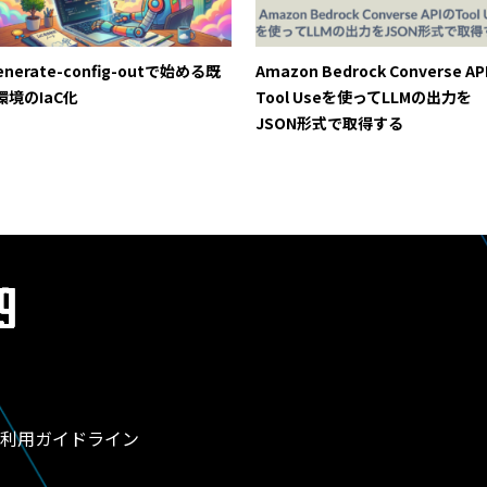
enerate-config-outで始める既
Amazon Bedrock Converse AP
環境のIaC化
Tool Useを使ってLLMの出力を
JSON形式で取得する
利用ガイドライン