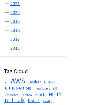
2021
2020
2019
2018
2017
2016
Tag Cloud
AWS
Docker
GitHub
AI
GitHub Actions
InnerSource
iOS
NIFTY
Next.js
Lambda
JavaScript
Tech Talk
Notion
PickUp