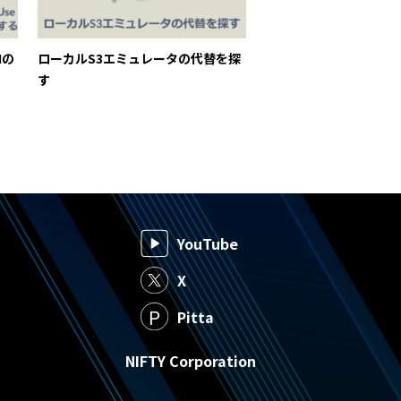
Iの
ローカルS3エミュレータの代替を探
す
YouTube
X
Pitta
NIFTY Corporation