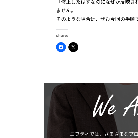
「修正したはずなのになぜか反映さ
ません。
そのような場合は、ぜひ今回の手順
share:
Facebook
ク
で
リ
共
ッ
有
ク
す
し
る
て
に
X
は
で
ク
共
リ
有
ッ
(新
ク
し
し
い
て
ウ
く
ィ
だ
ン
さ
ド
い
ウ
(新
で
し
開
い
き
ウ
ま
ニフティでは、
さまざまなプ
ィ
す)