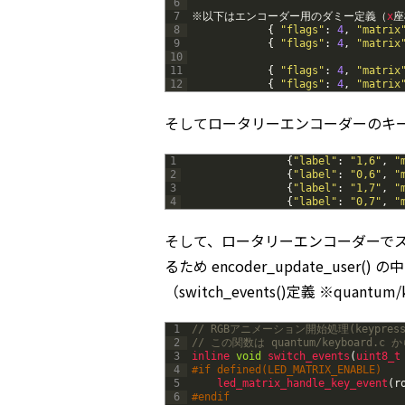
6
7
※以下はエンコーダー用のダミー定義（
x
座
8
{
"flags"
:
4
,
"matrix
9
{
"flags"
:
4
,
"matrix
10
11
{
"flags"
:
4
,
"matrix
12
{
"flags"
:
4
,
"matrix
そしてロータリーエンコーダーのキ
1
{
"label"
:
"1,6"
,
"
2
{
"label"
:
"0,6"
,
"
3
{
"label"
:
"1,7"
,
"
4
{
"label"
:
"0,7"
,
"
そして、ロータリーエンコーダーでス
るため encoder_update_use
（switch_events()定義 ※quant
1
// RGBアニメーション開始処理(keypre
2
// この関数は quantum/keyboard.c
3
inline 
void
switch_events
(
uint8_t
4
#if defined(LED_MATRIX_ENABLE)
5
led_matrix_handle_key_event
(
r
6
#endif