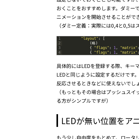
おくことをおすすめします。ダミーでも
ニメーションを開始させることがで
（ダミー定義：実際には0,4と0,5
1
"layout"
:
[
2
(
略
)
3
{
"flags"
:
1
,
"matrix"
4
{
"flags"
:
1
,
"matrix"
具体的にはLEDを登録する際、キーマト
LEDと同じように設定するだけです
反応させるときなどに使えないでし
（もっともその場合はプッシュスイッチ
る方がシンプルですが）
LEDが無い位置をア
もう少し自由度をもとめて、ロータ