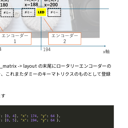
matrix -> layout の末尾にロータリーエンコーダーの
を、これまたダミーのキーマトリクスのものとして登録
ます
"
:
[
0
,
4
]
,
"x"
:
174
,
"y"
:
64
}
,
"
:
[
0
,
5
]
,
"x"
:
194
,
"y"
:
64
}
,