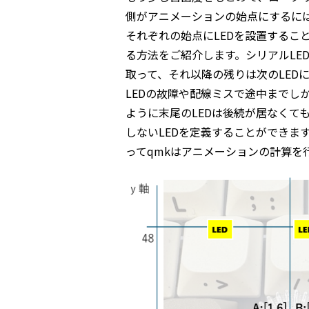
側がアニメーションの始点にするに
それぞれの始点にLEDを設置するこ
る方法をご紹介します。シリアルLE
取って、それ以降の残りは次のLED
LEDの故障や配線ミスで途中までし
ように末尾のLEDは後続が居なくて
しないLEDを定義することができま
ってqmkはアニメーションの計算を