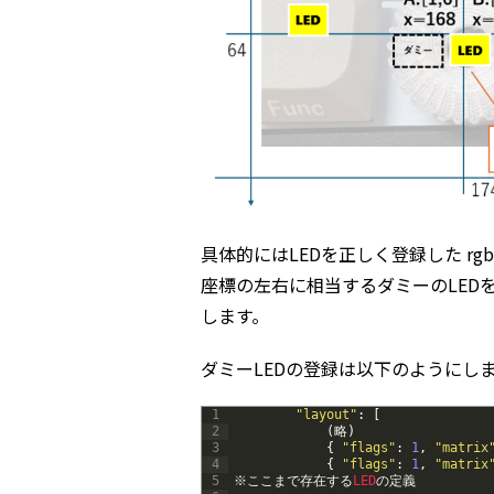
具体的にはLEDを正しく登録した rgb_
座標の左右に相当するダミーのLED
します。
ダミーLEDの登録は以下のようにし
1
"layout"
:
[
2
(
略
)
3
{
"flags"
:
1
,
"matrix
4
{
"flags"
:
1
,
"matrix
5
※ここまで存在する
LED
の定義