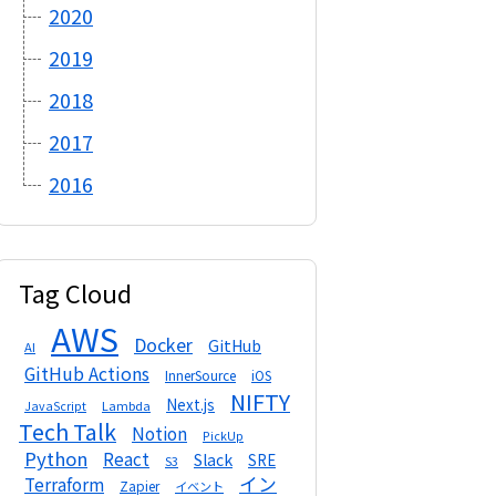
2020
2019
2018
2017
2016
Tag Cloud
AWS
Docker
GitHub
AI
GitHub Actions
InnerSource
iOS
NIFTY
Next.js
Lambda
JavaScript
Tech Talk
Notion
PickUp
Python
React
Slack
SRE
S3
イン
Terraform
Zapier
イベント