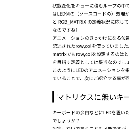
状態変化をキューに積むループの中
はLED側の（ソースコードの）処理かと思い
と RGB_MATRIX の定義状況
なのですね）
アニメーションのきっかけになる位置を指定
記述されたrow,colを使っていました
matrixでもrow,colを設定す
を目指す定義としては妥当なのでし
このようにLEDのアニメーションを
ていることで、次にご紹介する事が
マトリクスに無いキ
キーボードの余白などにLEDを置いた際、
でしょうか？
設定しないでおくことも可能ですが