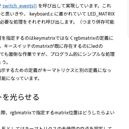
で
switch_events()
を呼び出して実現しています。これ
きや、 keyboard.c に書かれていて LED_MATRIX
に応じて必要な処理をそれぞれ呼び出します。（つまり併存可能
するのはkeymatrixではなくrgbmatrixの定義に
。キースイッチのmatrixが既に存在するのにledの
るのはとても面倒な作業ですが、プログラム的にシンプルな処理
ょう。
指示するための定義がキーマトリクスと別の定義になっ
可能になっています。
ーを光らせる
rgbmatrixで指定するmatrix位置はどうしたらよい
、私としてはキーマトリクスの未使用の交点を設定して