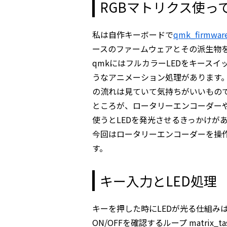
RGBマトリクス使っ
私は自作キーボードで
qmk_firmwar
ースのファームウェアとその派生物
qmkにはフルカラーLEDをキース
うなアニメーション処理があります。
の流れは見ていて気持ちがいいもの
ところが、ロータリーエンコーダー
使うとLEDを発光させるきっかけが
今回はロータリーエンコーダーを操作
す。
キー入力とLED処理
キーを押した時にLEDが光る仕組みは、q
ON/OFFを確認するループ matri