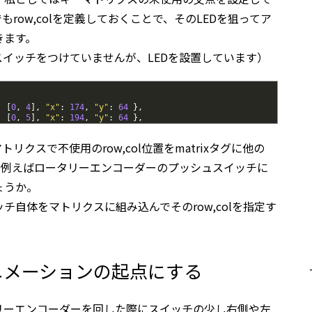
row,colを定義しておくことで、そのLEDを狙ってア
きます。
はスイッチをつけていませんが、LEDを設置しています）
:
[
0
,
4
]
,
"x"
:
174
,
"y"
:
64
}
,
:
[
0
,
5
]
,
"x"
:
194
,
"y"
:
64
}
,
リクスで不使用のrow,col位置をmatrixタグに他の
。例えばロータリーエンコーダーのプッシュスイッチに
ょうか。
自体をマトリクスに組み込んでそのrow,colを指定す
ニメーションの起点にする
リーエンコーダーを回した際にスイッチの少し右側や左