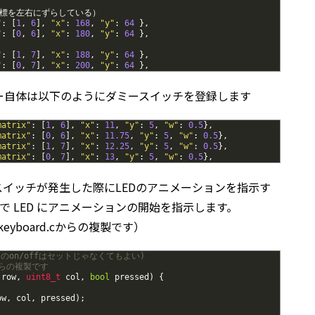
標を左右にずらしている）
"
:
[
1
,
6
]
,
"x"
:
168
,
"y"
:
64
}
,
"
:
[
0
,
6
]
,
"x"
:
180
,
"y"
:
64
}
,
"
:
[
1
,
7
]
,
"x"
:
188
,
"y"
:
64
}
,
"
:
[
0
,
7
]
,
"x"
:
200
,
"y"
:
64
}
,
ー自体は以下のようにダミースイッチを登録します
matrix"
:
[
1
,
6
]
,
"x"
:
11
,
"y"
:
5
,
"w"
:
0.5
}
,
matrix"
:
[
0
,
6
]
,
"x"
:
11.75
,
"y"
:
5
,
"w"
:
0.5
}
,
matrix"
:
[
1
,
7
]
,
"x"
:
12.25
,
"y"
:
5
,
"w"
:
0.5
}
,
matrix"
:
[
0
,
7
]
,
"x"
:
13
,
"y"
:
5
,
"w"
:
0.5
}
,
イッチが発生した際にLEDのアニメーションを指示す
r() の中で LED にアニメーションの開始を指示します。
um/keyboard.cからの複製です）
ssのon/offはセットじゃなくてもよい)
 からの複製です
 
row
,
uint8_t 
col
,
bool
pressed
)
{
ow
,
col
,
pressed
)
;