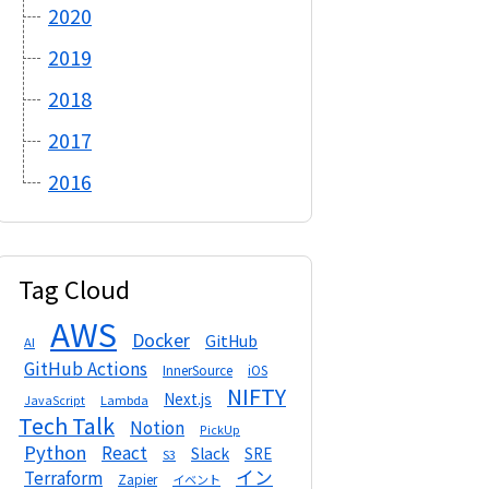
2020
2019
2018
2017
2016
Tag Cloud
AWS
Docker
GitHub
AI
GitHub Actions
InnerSource
iOS
NIFTY
Next.js
Lambda
JavaScript
Tech Talk
Notion
PickUp
Python
React
Slack
SRE
S3
イン
Terraform
Zapier
イベント