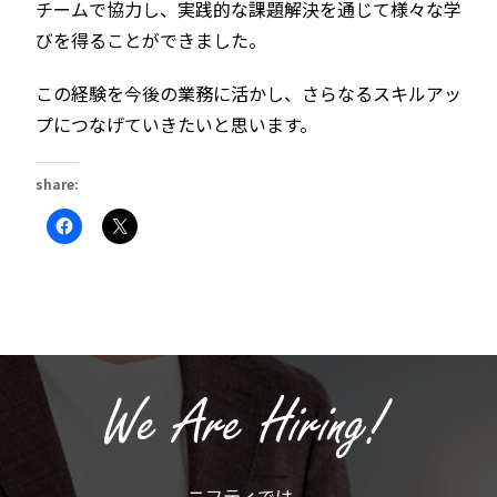
チームで協力し、実践的な課題解決を通じて様々な学
びを得ることができました。
この経験を今後の業務に活かし、さらなるスキルアッ
プにつなげていきたいと思います。
share:
Facebook
ク
で
リ
共
ッ
有
ク
す
し
る
て
に
X
は
で
ク
共
リ
有
ッ
(新
ク
し
し
い
て
ウ
く
ィ
だ
ン
さ
ド
い
ウ
(新
で
ニフティでは、
し
開