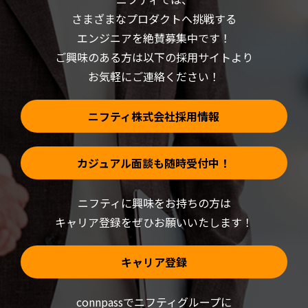
い
き
さまざまなプロダクトへ挑戦する
ウ
ま
ィ
す)
ン
エンジニアを絶賛募集中です！
ド
ウ
ご興味のある方は以下の採用サイトより
で
開
お気軽にご連絡ください！
き
ま
す)
ニフティ株式会社採用情報
カジュアル面談も随時受付中！
ニフティに興味をお持ちの方は
キャリア登録をぜひお願いいたします！
キャリア登録
connpassでニフティグループに