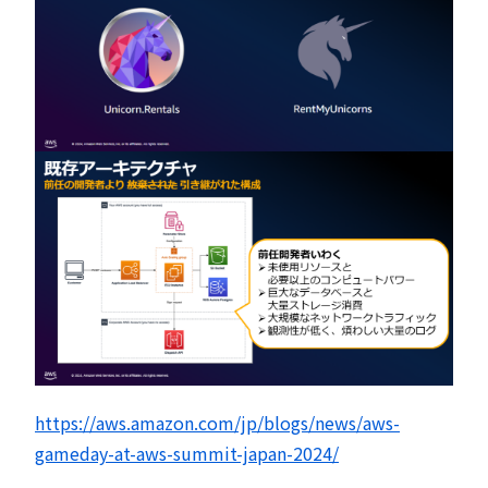
https://aws.amazon.com/jp/blogs/news/aws-
gameday-at-aws-summit-japan-2024/