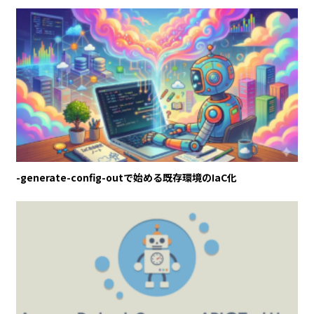
-generate-config-outで始める既存環境のIaC化