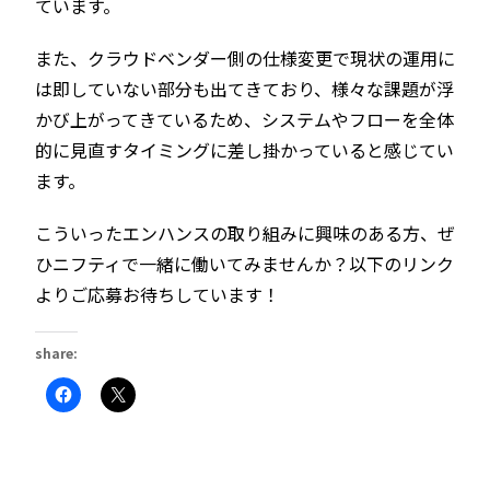
ています。
また、クラウドベンダー側の仕様変更で現状の運用に
は即していない部分も出てきており、様々な課題が浮
かび上がってきているため、システムやフローを全体
的に見直すタイミングに差し掛かっていると感じてい
ます。
こういったエンハンスの取り組みに興味のある方、ぜ
ひニフティで一緒に働いてみませんか？以下のリンク
よりご応募お待ちしています！
share:
Facebook
ク
で
リ
共
ッ
有
ク
す
し
る
て
に
X