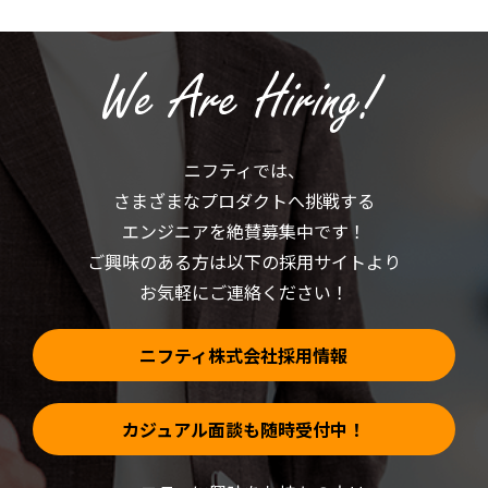
は
で
ク
共
リ
有
ッ
(新
ク
し
し
い
て
ウ
く
ィ
だ
ン
さ
ド
い
ウ
(新
で
ニフティでは、
し
開
い
き
さまざまなプロダクトへ挑戦する
ウ
ま
ィ
す)
ン
エンジニアを絶賛募集中です！
ド
ウ
ご興味のある方は以下の採用サイトより
で
開
お気軽にご連絡ください！
き
ま
す)
ニフティ株式会社採用情報
カジュアル面談も随時受付中！