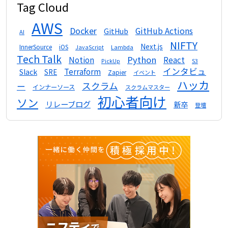
Tag Cloud
AWS
Docker
GitHub Actions
GitHub
AI
NIFTY
Next.js
InnerSource
iOS
Lambda
JavaScript
Tech Talk
Python
Notion
React
S3
PickUp
インタビュ
Terraform
Slack
SRE
Zapier
イベント
ハッカ
スクラム
ー
インナーソース
スクラムマスター
初心者向け
ソン
リレーブログ
新卒
登壇