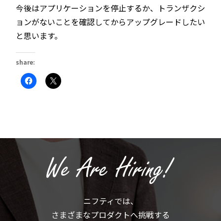
今後はアプリケーションを停止するか、トランザクシ
ョンがないことを確認してからアップグレードしたい
と思います。
share:
Facebook
ク
で
リ
共
ッ
有
ク
す
し
る
て
に
X
は
で
ク
共
リ
有
ッ
(新
ク
し
し
い
て
ウ
く
ィ
だ
ン
さ
ド
い
ウ
(新
で
ニフティでは、
し
開
い
き
さまざまなプロダクトへ挑戦する
ウ
ま
ィ
す)