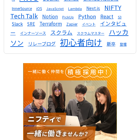
NIFTY
Next.js
InnerSource
iOS
Lambda
JavaScript
Tech Talk
Python
Notion
React
S3
PickUp
インタビュ
Terraform
Slack
SRE
Zapier
イベント
ハッカ
スクラム
ー
インナーソース
スクラムマスター
初心者向け
ソン
リレーブログ
新卒
登壇