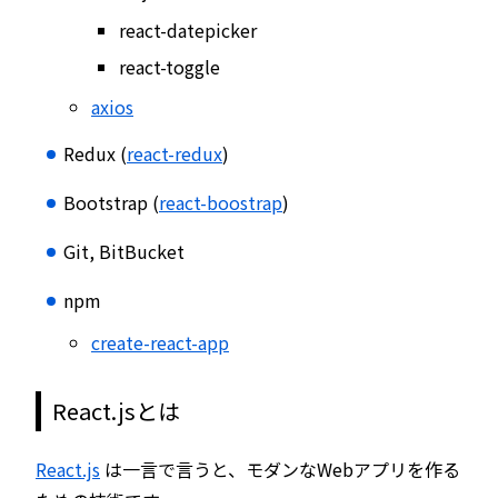
react-datepicker
react-toggle
axios
Redux (
react-redux
)
Bootstrap (
react-boostrap
)
Git, BitBucket
npm
create-react-app
React.jsとは
React.js
は一言で言うと、モダンなWebアプリを作る