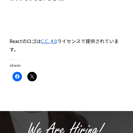
Reactのロゴは
C.C. 4.0
ライセンスで提供されていま
す。
share:
Facebook
ク
で
リ
共
ッ
有
ク
す
し
る
て
に
X
は
で
ク
共
リ
有
ッ
(新
ク
し
し
い
て
ウ
く
ィ