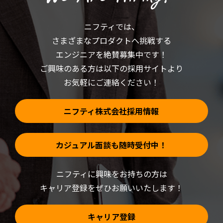
だ
ン
さ
ド
い
ウ
(新
で
ニフティでは、
し
開
い
き
さまざまなプロダクトへ挑戦する
ウ
ま
ィ
す)
ン
エンジニアを絶賛募集中です！
ド
ウ
ご興味のある方は以下の採用サイトより
で
開
お気軽にご連絡ください！
き
ま
す)
ニフティ株式会社採用情報
カジュアル面談も随時受付中！
ニフティに興味をお持ちの方は
キャリア登録をぜひお願いいたします！
キャリア登録