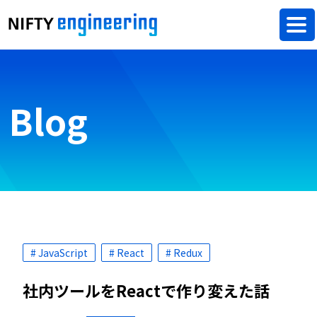
Blog
# JavaScript
# React
# Redux
社内ツールをReactで作り変えた話