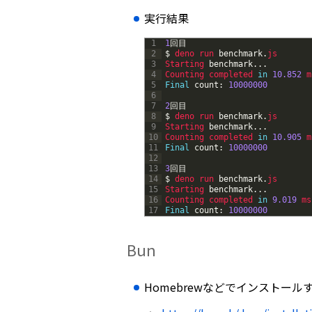
実行結果
1
1
回目
2
$
deno 
run 
benchmark
.
js
3
Starting 
benchmark
.
.
.
4
Counting 
completed 
in
10.852
m
5
Final
count
:
10000000
6
7
2
回目
8
$
deno 
run 
benchmark
.
js
9
Starting 
benchmark
.
.
.
10
Counting 
completed 
in
10.905
m
11
Final
count
:
10000000
12
13
3
回目
14
$
deno 
run 
benchmark
.
js
15
Starting 
benchmark
.
.
.
16
Counting 
completed 
in
9.019
ms
17
Final
count
:
10000000
Bun
Homebrewなどでインストール