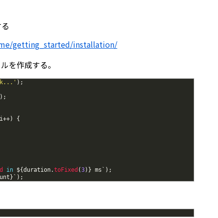
する
me/getting_started/installation/
ァイルを作成する。
k...'
)
;
)
;
i
++
)
{
d
in
$
{
duration
.
toFixed
(
3
)
}
ms
`
)
;
unt
}
`
)
;