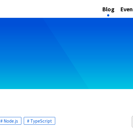
Blog
Even
# Node.js
# TypeScript