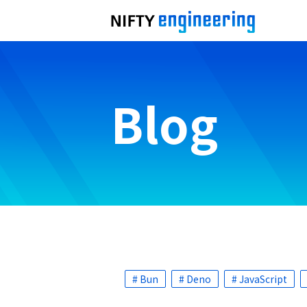
Blog
# Bun
# Deno
# JavaScript