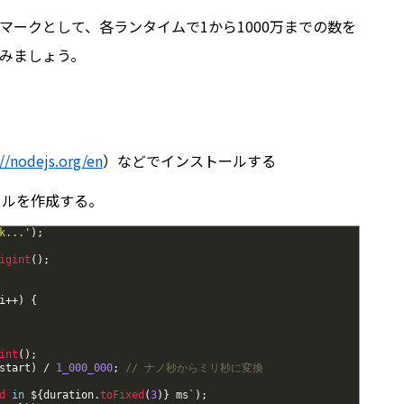
マークとして、各ランタイムで1から1000万までの数を
みましょう。
://nodejs.org/en
）などでインストールする
ァイルを作成する。
k...'
)
;
igint
(
)
;
i
++
)
{
int
(
)
;
start
)
/
1_000_000
;
// ナノ秒からミリ秒に変換
d
in
$
{
duration
.
toFixed
(
3
)
}
ms
`
)
;