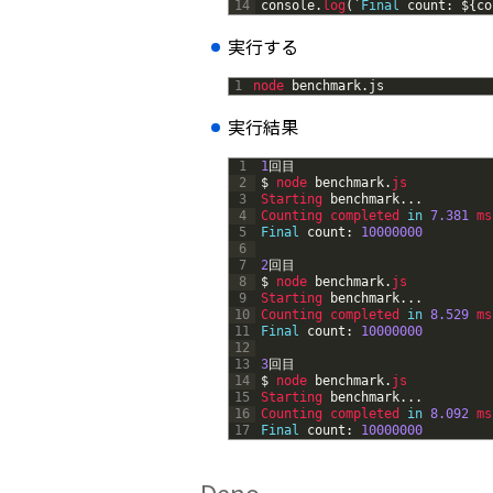
14
console
.
log
(
`
Final
count
:
$
{
co
実行する
1
node 
benchmark
.
js
実行結果
1
1
回目
2
$
node 
benchmark
.
js
3
Starting 
benchmark
.
.
.
4
Counting 
completed 
in
7.381
ms
5
Final
count
:
10000000
6
7
2
回目
8
$
node 
benchmark
.
js
9
Starting 
benchmark
.
.
.
10
Counting 
completed 
in
8.529
ms
11
Final
count
:
10000000
12
13
3
回目
14
$
node 
benchmark
.
js
15
Starting 
benchmark
.
.
.
16
Counting 
completed 
in
8.092
ms
17
Final
count
:
10000000
Deno