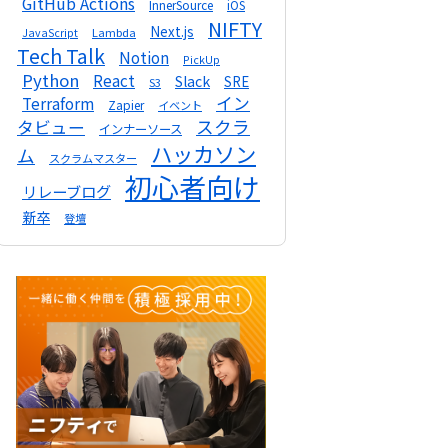
GitHub Actions
InnerSource
iOS
NIFTY
Next.js
Lambda
JavaScript
Tech Talk
Notion
PickUp
Python
React
Slack
SRE
S3
イン
Terraform
Zapier
イベント
スクラ
タビュー
インナーソース
ハッカソン
ム
スクラムマスター
初心者向け
リレーブログ
新卒
登壇