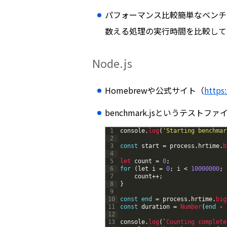
パフォーマンス比較簡単なベンチ
数える処理の実行時間を比較して
Node.js
Homebrewや公式サイト（
https
benchmark.jsというテストフ
1
console
.
log
(
'Starting benchmar
2
3
const
start
=
process
.
hrtime
.
b
4
5
let 
count
=
0
;
6
for
(
let
i
=
0
;
i
<
10000000
;
7
count
++
;
8
}
9
10
const
end
=
process
.
hrtime
.
big
11
const
duration
=
Number
(
end
-
12
13
console
.
log
(
`
Counting
complete