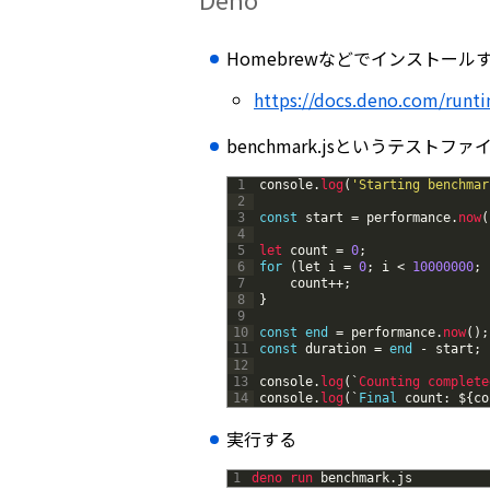
Homebrewなどでインストール
https://docs.deno.com/runti
benchmark.jsというテストフ
1
console
.
log
(
'Starting benchmar
2
3
const
start
=
performance
.
now
(
4
5
let 
count
=
0
;
6
for
(
let
i
=
0
;
i
<
10000000
;
7
count
++
;
8
}
9
10
const
end
=
performance
.
now
(
)
;
11
const
duration
=
end
-
start
;
12
13
console
.
log
(
`
Counting
complete
14
console
.
log
(
`
Final
count
:
$
{
co
実行する
1
deno 
run 
benchmark
.
js