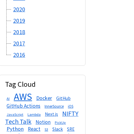
2020
2019
2018
2017
2016
Tag Cloud
AWS
Docker
GitHub
AI
GitHub Actions
InnerSource
iOS
NIFTY
Next.js
Lambda
JavaScript
Tech Talk
Notion
PickUp
Python
React
Slack
SRE
S3