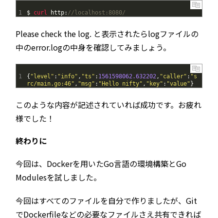
1
$
curl 
http
:
//localhost:8080/
Please check the log. と表示されたらlogファイルの
中のerror.logの中身を確認してみましょう。
1
{
"level"
:
"info"
,
"ts"
:
1561598062.632202
,
"caller"
:
"s
rc/main.go:46"
,
"msg"
:
"Hello nifty"
,
"key"
:
"value"
}
このような内容が記述されていれば成功です。お疲れ
様でした！
終わりに
今回は、Dockerを用いたGo言語の環境構築とGo
Modulesを試しました。
今回はすべてのファイルを自分で作りましたが、Git
でDockerfileなどの必要なファイルさえ共有できれば