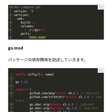
docker-compose.yml
1
version
:
'3'
2
services
:
3
web
:
4
build
:
.
5
volumes
:
6
-
.
/
:
/
go
/
src
7
ports
:
8
-
"8080:8080"
go.mod
パッケージの依存関係を記述していきます。
1
module 
nifty
/
[
my 
name
]
2
3
go
1.12
4
5
require
(
6
github
.
com
/
pkg
/
errors 
v0
.
8.1
// indirect
7
github
.
com
/
stretchr
/
testify 
v1
.
3.0
// ind
irect
8
go
.
uber
.
org
/
atomic 
v1
.
4.0
// indirect
9
go
.
uber
.
org
/
multierr 
v1
.
1.0
// indirect
10
go
.
uber
.
org
/
zap 
v1
.
10.0