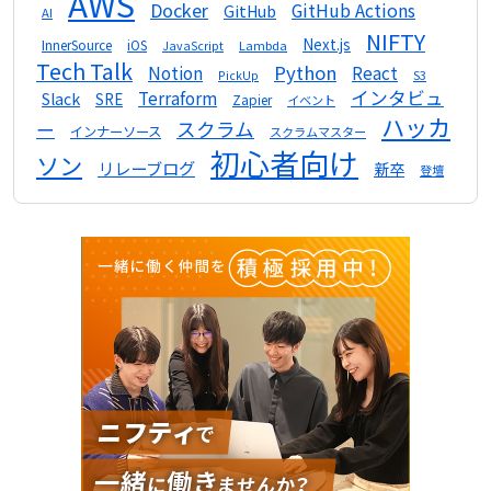
AWS
Docker
GitHub Actions
GitHub
AI
NIFTY
Next.js
InnerSource
iOS
Lambda
JavaScript
Tech Talk
Python
Notion
React
S3
PickUp
インタビュ
Terraform
Slack
SRE
Zapier
イベント
ハッカ
スクラム
ー
インナーソース
スクラムマスター
初心者向け
ソン
リレーブログ
新卒
登壇