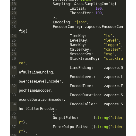
18
Sampling
:
&
zap
.
SamplingConfig
{
19
Initial
:
100
,
20
Thereafter
:
100
,
21
}
,
22
Encoding
:
"json"
,
23
EncoderConfig
:
zapcore
.
EncoderCon
fig
{
24
TimeKey
:
"ts"
,
25
LevelKey
:
"level"
,
26
NameKey
:
"logger"
,
27
CallerKey
:
"caller"
,
28
MessageKey
:
"msg"
,
29
StacktraceKey
:
"stacktra
ce"
,
30
LineEnding
:
zapcore
.
D
efaultLineEnding
,
31
EncodeLevel
:
zapcore
.
L
owercaseLevelEncoder
,
32
EncodeTime
:
zapcore
.
E
pochTimeEncoder
,
33
EncodeDuration
:
zapcore
.
S
econdsDurationEncoder
,
34
EncodeCaller
:
zapcore
.
S
hortCallerEncoder
,
35
}
,
36
OutputPaths
:
[
]
string
{
"stder
r"
}
,
37
ErrorOutputPaths
:
[
]
string
{
"stder
r"
}
,
38
}