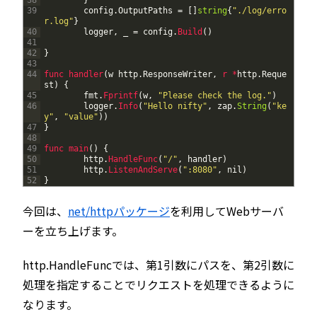
39
config
.
OutputPaths
=
[
]
string
{
"./log/erro
r.log"
}
40
logger
,
_
=
config
.
Build
(
)
41
42
}
43
44
func 
handler
(
w
http
.
ResponseWriter
,
r *
http
.
Reque
st
)
{
45
fmt
.
Fprintf
(
w
,
"Please check the log."
)
46
logger
.
Info
(
"Hello nifty"
,
zap
.
String
(
"ke
y"
,
"value"
)
)
47
}
48
49
func 
main
(
)
{
50
http
.
HandleFunc
(
"/"
,
handler
)
51
http
.
ListenAndServe
(
":8080"
,
nil
)
52
}
今回は、
net/httpパッケージ
を利用してWebサーバ
ーを立ち上げます。
http.HandleFuncでは、第1引数にパスを、第2引数に
処理を指定することでリクエストを処理できるように
なります。