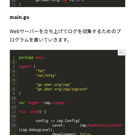
11
)
main.go
Webサーバーを立ち上げてログを収集するためのプ
ログラムを書いていきます。
1
package
main
2
3
import
(
4
"fmt"
5
"net/http"
6
7
"go.uber.org/zap"
8
"go.uber.org/zap/zapcore"
9
)
10
11
var
logger *
zap
.
Logger
12
13
func 
init
(
)
{
14
15
config
:
=
zap
.
Config
{
16
Level
:
zap
.
NewAtomicLevelAt
(
zap
.
DebugLevel
)
,
17
Development
:
false
,