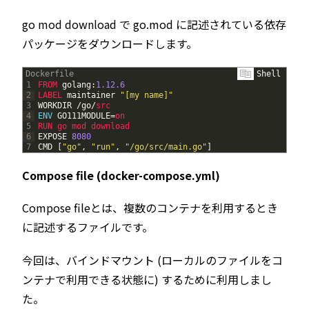
go mod download で go.mod に記述されている依存
パッケージをダウンロードします。
Dockerfile
Shell
1
FROM 
golang
:
1.12.6
2
LABEL 
maintainer
"[my name]"
3
WORKDIR
/
go
/
src
4
ENV
GO111MODULE
=
on
5
RUN 
go 
mod 
download
6
EXPOSE
8080
7
CMD
[
"go"
,
"run"
,
"/go/src/main.go"
]
Compose file (docker-compose.yml)
Compose fileとは、複数のコンテナを利用するとき
に記述するファイルです。
今回は、バインドマウント (ローカルのファイルをコ
ンテナで利用できる状態に) するために利用しまし
た。