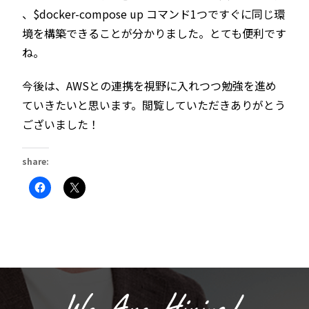
、$docker-compose up コマンド1つですぐに同じ環
境を構築できることが分かりました。とても便利です
ね。
今後は、AWSとの連携を視野に入れつつ勉強を進め
ていきたいと思います。閲覧していただきありがとう
ございました！
share:
Facebook
ク
で
リ
共
ッ
有
ク
す
し
る
て
に
X
は
で
ク
共
リ
有
ッ
(新
ク
し
し
い
て
ウ