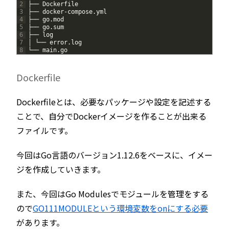
2
├──
Dockerfile
3
├──
docker
-
compose
.
yml
4
├──
go
.
mod
5
├──
go
.
sum
6
├──
log
7
│
└──
error
.
log
8
└──
main
.
go
Dockerfile
Dockerfileとは、必要なパッケージや設定を記述する
ことで、自分でDockerイメージを作ることが出来る
ファイルです。
今回はGo言語のバージョン1.12.6をベースに、イメー
ジを作成していきます。
また、今回はGo Modulesでモジュールを管理をする
ので
GO111MODULEという環境変数をonにする必要
があります。