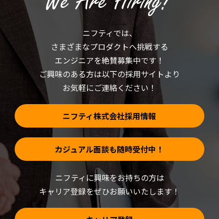
く
ィ
だ
ン
さ
ド
い
ウ
(新
で
ニフティでは、
し
開
い
き
さまざまなプロダクトへ挑戦する
ウ
ま
ィ
す)
ン
エンジニアを絶賛募集中です！
ド
ウ
ご興味のある方は以下の採用サイトより
で
開
お気軽にご連絡ください！
き
ま
す)
ニフティ株式会社採用情報
カジュアル面談も随時受付中！
ニフティに興味をお持ちの方は
キャリア登録をぜひお願いいたします！