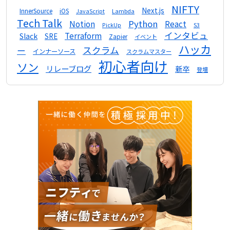
NIFTY
Next.js
InnerSource
iOS
Lambda
JavaScript
Tech Talk
Python
Notion
React
S3
PickUp
インタビュ
Terraform
Slack
SRE
Zapier
イベント
ハッカ
スクラム
ー
インナーソース
スクラムマスター
初心者向け
ソン
リレーブログ
新卒
登壇