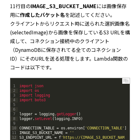
11行目の
IMAGE_S3_BUCKET_NAME
には画像保存
用に
作成したバケット名
を記述してください。
クライアントからリクエスト時に送られた選択画像名
(selectedImage)から画像を保存しているS3 URLを構
成して、コネクション接続中のクライアント
（DynamoDBに保存されてる全てのコネクション
ID）にそのURLを送る処理をします。Lambda関数の
コードは以下です。
1
import 
json
2
import 
os
3
import 
logging
4
import 
boto3
5
6
7
logger
=
logging
.
getLogger
(
)
8
logger
.
setLevel
(
logging
.
INFO
)
9
10
CONNECTION_TABLE
=
os
.
environ
[
'CONNECTION_TABLE'
]
11
IMAGE_S3_BUCKET_NAME
=
''
12
S3_ENDPOINT_URL
=
f
'https://{IMAGE_S3_BUCKET_NAM