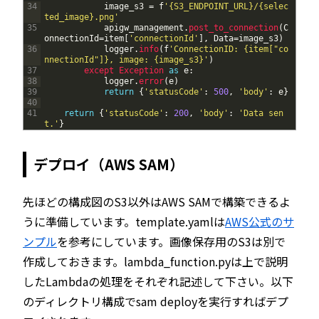
34
image_s3
=
f
'{S3_ENDPOINT_URL}/{selec
ted_image}.png'
35
apigw_management
.
post_to_connection
(
C
onnectionId
=
item
[
'connectionId'
]
,
Data
=
image_s3
)
36
logger
.
info
(
f
'ConnectionID: {item["co
nnectionId"]}, image: {image_s3}'
)
37
except 
Exception 
as
e
:
38
logger
.
error
(
e
)
39
return
{
'statusCode'
:
500
,
'body'
:
e
}
40
41
return
{
'statusCode'
:
200
,
'body'
:
'Data sen
t.'
}
デプロイ（AWS SAM）
先ほどの構成図のS3以外はAWS SAMで構築できるよ
うに準備しています。template.yamlは
AWS公式のサ
ンプル
を参考にしています。画像保存用のS3は別で
作成しておきます。lambda_function.pyは上で説明
したLambdaの処理をそれぞれ記述して下さい。以下
のディレクトリ構成でsam deployを実行すればデプ