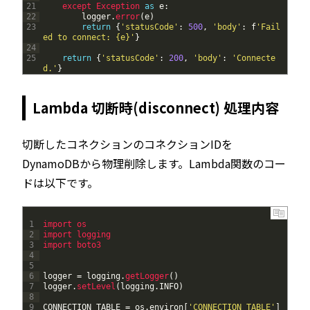
21
except 
Exception 
as
e
:
22
logger
.
error
(
e
)
23
return
{
'statusCode'
:
500
,
'body'
:
f
'Fail
ed to connect: {e}'
}
24
25
return
{
'statusCode'
:
200
,
'body'
:
'Connecte
d.'
}
Lambda 切断時(disconnect) 処理内容
切断したコネクションのコネクションIDを
DynamoDBから物理削除します。Lambda関数のコー
ドは以下です。
1
import 
os
2
import 
logging
3
import 
boto3
4
5
6
logger
=
logging
.
getLogger
(
)
7
logger
.
setLevel
(
logging
.
INFO
)
8
9
CONNECTION_TABLE
=
os
.
environ
[
'CONNECTION_TABLE'
]