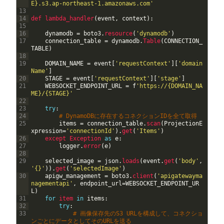
E}.s3.ap-northeast-1.amazonaws.com'
13
14
def 
lambda_handler
(
event
,
context
)
:
15
16
dynamodb
=
boto3
.
resource
(
'dynamodb'
)
17
connection_table
=
dynamodb
.
Table
(
CONNECTION_
TABLE
)
18
19
DOMAIN_NAME
=
event
[
'requestContext'
]
[
'domain
Name'
]
20
STAGE
=
event
[
'requestContext'
]
[
'stage'
]
21
WEBSOCKET_ENDPOINT_URL
=
f
'https://{DOMAIN_NA
ME}/{STAGE}'
22
23
try
:
24
# DynamoDBに存在するコネクションIDを全て取得
25
items
=
connection_table
.
scan
(
ProjectionE
xpression
=
'connectionId'
)
.
get
(
'Items'
)
26
except 
Exception 
as
e
:
27
logger
.
error
(
e
)
28
29
selected_image
=
json
.
loads
(
event
.
get
(
'body'
,
'{}'
)
)
.
get
(
'selectedImage'
)
30
apigw_management
=
boto3
.
client
(
'apigatewayma
nagementapi'
,
endpoint_url
=
WEBSOCKET_ENDPOINT_UR
L
)
31
for
item 
in
items
:
32
try
:
33
# 画像保存先のS3 URLを構成して、コネクショ
ンごとにデータとしてそのURLを送る