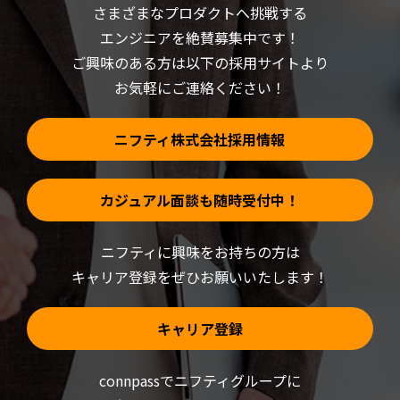
さまざまなプロダクトへ挑戦する
ウ
ま
ィ
す)
ン
エンジニアを絶賛募集中です！
ド
ウ
ご興味のある方は以下の採用サイトより
で
開
お気軽にご連絡ください！
き
ま
す)
ニフティ株式会社採用情報
カジュアル面談も随時受付中！
ニフティに興味をお持ちの方は
キャリア登録をぜひお願いいたします！
キャリア登録
connpassでニフティグループに