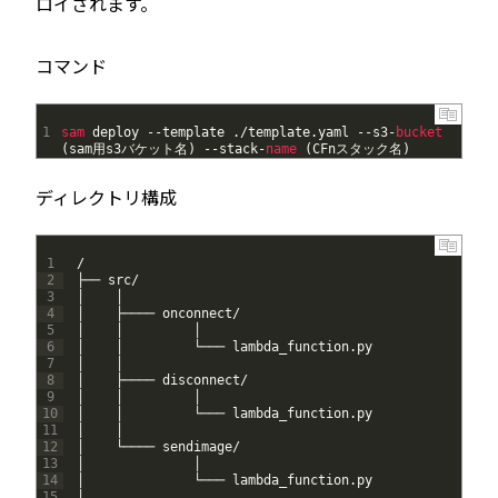
ロイされます。
コマンド
1
sam 
deploy
--
template
.
/
template
.
yaml
--
s3
-
bucket
(
sam
用
s3
バケット名
)
--
stack
-
name
(
CFn
スタック名
)
ディレクトリ構成
1
/
2
├──
src
/
3
│
│
4
│
├────
onconnect
/
5
│
│
│
6
│
│
└───
lambda_function
.
py
7
│
│
8
│
├────
disconnect
/
9
│
│
│
10
│
│
└───
lambda_function
.
py
11
│
│
12
│
└────
sendimage
/
13
│
│
14
│
└───
lambda_function
.
py
15
│