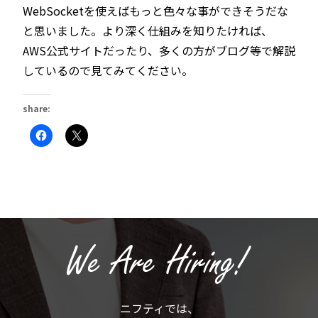
WebSocketを使えばもっと色々な事ができそうだな
と思いました。より深く仕組みを知りたければ、
AWS公式サイトだったり、多くの方がブログ等で解説
しているので見てみてください。
share:
Facebook
ク
で
リ
共
ッ
有
ク
す
し
る
て
に
X
は
で
ク
共
リ
有
ッ
(新
ク
し
し
い
て
ウ
く
ィ
だ
ン
さ
ド
い
ウ
(新
で
ニフティでは、
し
開
い
き