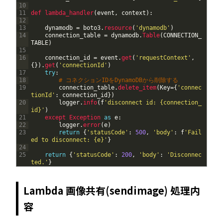
10
11
def 
lambda_handler
(
event
,
context
)
:
12
13
dynamodb
=
boto3
.
resource
(
'dynamodb'
)
14
connection_table
=
dynamodb
.
Table
(
CONNECTION_
TABLE
)
15
16
connection_id
=
event
.
get
(
'requestContext'
,
{
}
)
.
get
(
'connectionId'
)
17
try
:
18
# コネクションIDをDynamoDBから削除する
19
connection_table
.
delete_item
(
Key
=
{
'connec
tionId'
:
connection_id
}
)
20
logger
.
info
(
f
'disconnect id: {connection_
id}'
)
21
except 
Exception 
as
e
:
22
logger
.
error
(
e
)
23
return
{
'statusCode'
:
500
,
'body'
:
f
'Fail
ed to disconnect: {e}'
}
24
25
return
{
'statusCode'
:
200
,
'body'
:
'Disconnec
ted.'
}
Lambda 画像共有(sendimage) 処理内
容