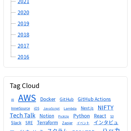
2021
2020
2019
2018
2017
2016
Tag Cloud
AWS
Docker
GitHub Actions
GitHub
AI
NIFTY
Next.js
InnerSource
iOS
Lambda
JavaScript
Tech Talk
Python
Notion
React
S3
PickUp
インタビュ
Terraform
Slack
SRE
Zapier
イベント
ハッカ
スクラム
ー