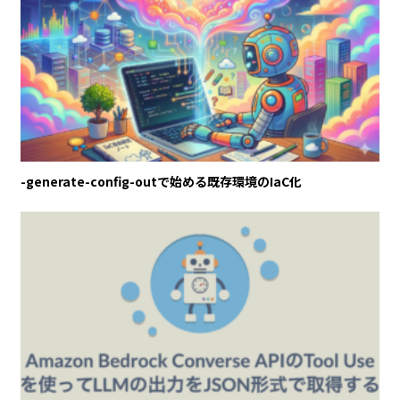
-generate-config-outで始める既存環境のIaC化