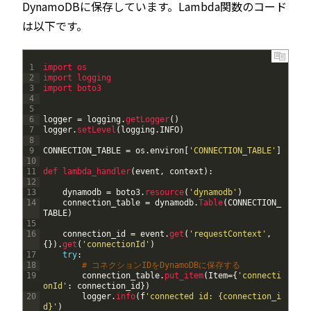
DynamoDBに保存しています。Lambda関数のコード
は以下です。
1
import 
os
2
import 
logging
3
import 
boto3
4
5
6
logger
=
logging
.
getLogger
(
)
7
logger
.
setLevel
(
logging
.
INFO
)
8
9
CONNECTION_TABLE
=
os
.
environ
[
'CONNECTION_TABLE'
]
10
11
def 
lambda_handler
(
event
,
context
)
:
12
13
dynamodb
=
boto3
.
resource
(
'dynamodb'
)
14
connection_table
=
dynamodb
.
Table
(
CONNECTION_
TABLE
)
15
16
connection_id
=
event
.
get
(
'requestContext'
,
{
}
)
.
get
(
'connectionId'
)
17
try
:
18
# コネクションIDをDynamoDBに保存する
19
connection_table
.
put_item
(
Item
=
{
'connecti
onId'
:
connection_id
}
)
20
logger
.
info
(
f
'connected id: {connection_i
d}'
)