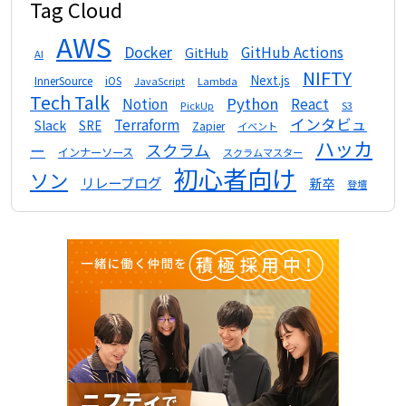
Tag Cloud
AWS
Docker
GitHub Actions
GitHub
AI
NIFTY
Next.js
InnerSource
iOS
Lambda
JavaScript
Tech Talk
Python
Notion
React
S3
PickUp
インタビュ
Terraform
Slack
SRE
Zapier
イベント
ハッカ
スクラム
ー
インナーソース
スクラムマスター
初心者向け
ソン
リレーブログ
新卒
登壇