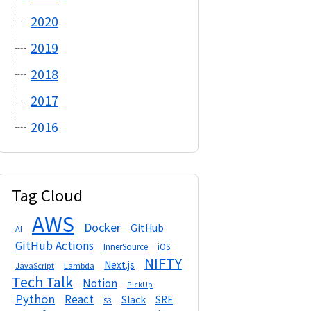
2020
2019
2018
2017
2016
Tag Cloud
AWS
Docker
GitHub
AI
GitHub Actions
InnerSource
iOS
NIFTY
Next.js
Lambda
JavaScript
Tech Talk
Notion
PickUp
Python
React
Slack
SRE
S3