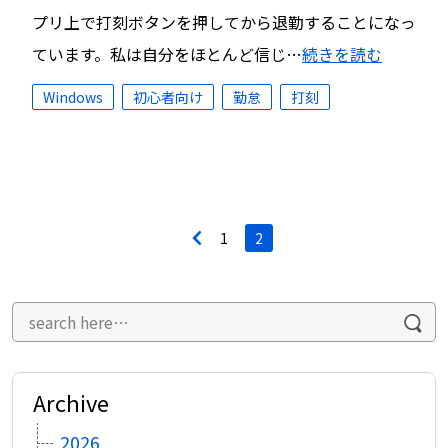
プリ上で打刻ボタンを押してから退勤することになっ
ています。私は自分をほとんど信じ…
続きを読む
Windows
初心者向け
勤怠
打刻
投
<
1
2
稿
ナ
ビ
ゲ
ー
シ
ョ
ン
Archive
2026