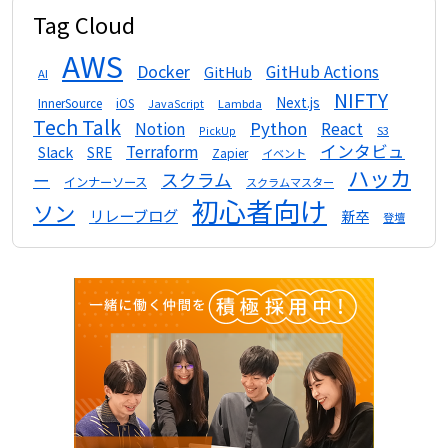
Tag Cloud
AWS
Docker
GitHub Actions
GitHub
AI
NIFTY
Next.js
InnerSource
iOS
Lambda
JavaScript
Tech Talk
Python
Notion
React
S3
PickUp
インタビュ
Terraform
Slack
SRE
Zapier
イベント
ハッカ
スクラム
ー
インナーソース
スクラムマスター
初心者向け
ソン
リレーブログ
新卒
登壇