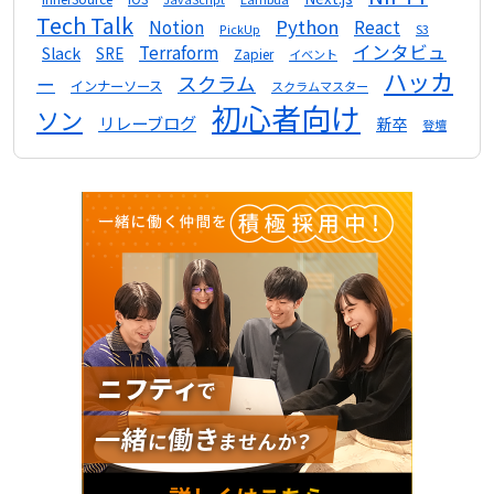
Tech Talk
Python
Notion
React
S3
PickUp
インタビュ
Terraform
Slack
SRE
Zapier
イベント
ハッカ
スクラム
ー
インナーソース
スクラムマスター
初心者向け
ソン
リレーブログ
新卒
登壇