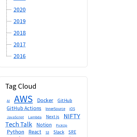
2020
2019
2018
2017
2016
Tag Cloud
AWS
Docker
GitHub
AI
GitHub Actions
InnerSource
iOS
NIFTY
Next.js
Lambda
JavaScript
Tech Talk
Notion
PickUp
Python
React
Slack
SRE
S3