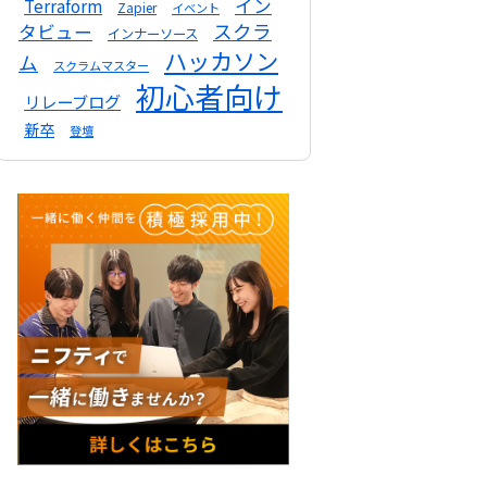
イン
Terraform
Zapier
イベント
スクラ
タビュー
インナーソース
ハッカソン
ム
スクラムマスター
初心者向け
リレーブログ
新卒
登壇