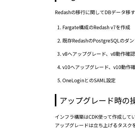
Redashの移行に関してDBデータ移
Fargate構成のRedash v7を作成
既存RedashのPostgreSQL
v8へアップグレード、v8動作確認
v10へアップグレード、v10動作
OneLoginとのSAML設定
アップグレード時の
インフラ構築はCDK使って作成して
アップグレードは立ち上げるタスク