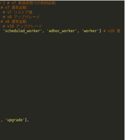
te_db'] # v7 新規状態での初回起動
'] # v7 通常起動
e'] # v7 リストア後
de'] # v8 アップグレード
'] # v8 通常起動
de'] # v10 アップグレード
,
'scheduled_worker'
,
'adhoc_worker'
,
'worker'
]
# v10 通
'
,
'upgrade'
]
,