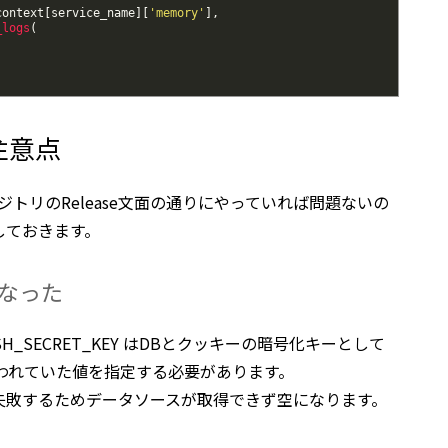
context
[
service_name
]
[
'memory'
]
,
_logs
(
注意点
ジトリのRelease文面の通りにやっていれば問題ないの
しておきます。
なった
REDASH_SECRET_KEY はDBとクッキーの暗号化キーとして
使われていた値を指定する必要があります。
失敗するためデータソースが取得できず空になります。