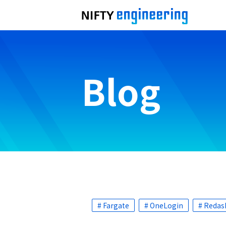
Blog
# Fargate
# OneLogin
# Redas