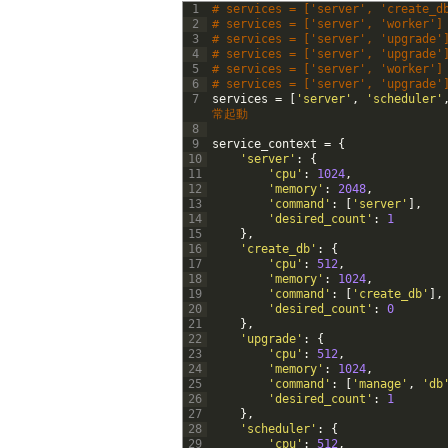
1
# services = ['server', 'crea
2
# services = ['server', 'worker
3
# services = ['server', 'upgrad
4
# services = ['server', 'upgra
5
# services = ['server', 'worker
6
# services = ['server', 'upgra
7
services
=
[
'server'
,
'scheduler'
常起動
8
9
service_context
=
{
10
'server'
:
{
11
'cpu'
:
1024
,
12
'memory'
:
2048
,
13
'command'
:
[
'server'
]
,
14
'desired_count'
:
1
15
}
,
16
'create_db'
:
{
17
'cpu'
:
512
,
18
'memory'
:
1024
,
19
'command'
:
[
'create_db'
]
,
20
'desired_count'
:
0
21
}
,
22
'upgrade'
:
{
23
'cpu'
:
512
,
24
'memory'
:
1024
,
25
'command'
:
[
'manage'
,
'db
26
'desired_count'
:
1
27
}
,
28
'scheduler'
:
{
29
'cpu'
:
512
,