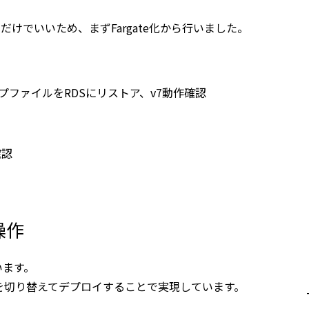
すだけでいいため、まずFargate化から行いました。
のダンプファイルをRDSにリストア、v7動作確認
確認
操作
います。
を切り替えてデプロイすることで実現しています。