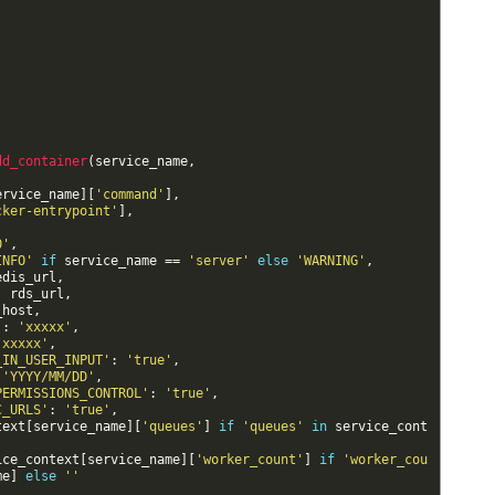
dd_container
(
service_name
,
ervice_name
]
[
'command'
]
,
cker-entrypoint'
]
,
0'
,
INFO'
if
service_name
==
'server'
else
'WARNING'
,
edis_url
,
:
rds_url
,
_host
,
'
:
'xxxxx'
,
'xxxxx'
,
_IN_USER_INPUT'
:
'true'
,
'YYYY/MM/DD'
,
PERMISSIONS_CONTROL'
:
'true'
,
C_URLS'
:
'true'
,
text
[
service_name
]
[
'queues'
]
if
'queues'
in
service_cont
ice_context
[
service_name
]
[
'worker_count'
]
if
'worker_cou
me
]
else
''