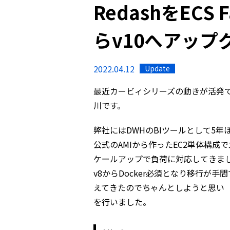
RedashをECS
らv10へアップ
2022.04.12
Update
最近カービィシリーズの動きが活発
川です。
弊社にはDWHのBIツールとして5年ほ
公式のAMIから作ったEC2単体構成
ケールアップで負荷に対応してきま
v8からDocker必須となり移行が
えてきたのでちゃんとしようと思い 今回
を行いました。