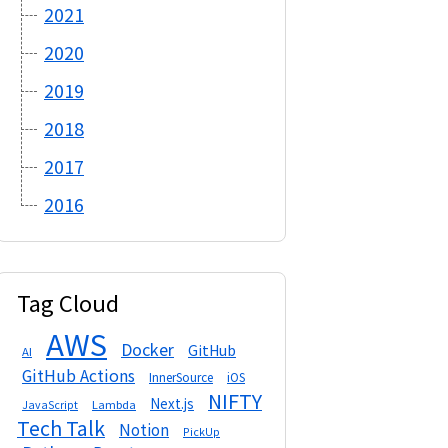
2021
2020
2019
2018
2017
2016
Tag Cloud
AWS
Docker
GitHub
AI
GitHub Actions
InnerSource
iOS
NIFTY
Next.js
Lambda
JavaScript
Tech Talk
Notion
PickUp