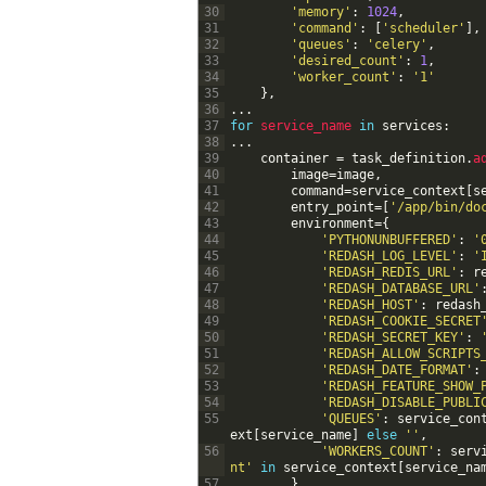
30
'memory'
:
1024
,
31
'command'
:
[
'scheduler'
]
,
32
'queues'
:
'celery'
,
33
'desired_count'
:
1
,
34
'worker_count'
:
'1'
35
}
,
36
.
.
.
37
for
service_name 
in
services
:
38
.
.
.
39
container
=
task_definition
.
a
40
image
=
image
,
41
command
=
service_context
[
s
42
entry_point
=
[
'/app/bin/do
43
environment
=
{
44
'PYTHONUNBUFFERED'
:
'
45
'REDASH_LOG_LEVEL'
:
'
46
'REDASH_REDIS_URL'
:
r
47
'REDASH_DATABASE_URL'
48
'REDASH_HOST'
:
redash
49
'REDASH_COOKIE_SECRET
50
'REDASH_SECRET_KEY'
:
51
'REDASH_ALLOW_SCRIPTS
52
'REDASH_DATE_FORMAT'
:
53
'REDASH_FEATURE_SHOW_
54
'REDASH_DISABLE_PUBLI
55
'QUEUES'
:
service_con
ext
[
service_name
]
else
''
,
56
'WORKERS_COUNT'
:
serv
nt'
in
service_context
[
service_na
57
}
,