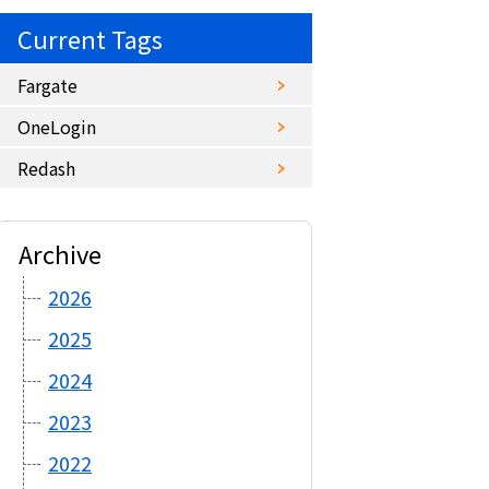
Current Tags
Fargate
OneLogin
Redash
Archive
2026
2025
2024
2023
2022