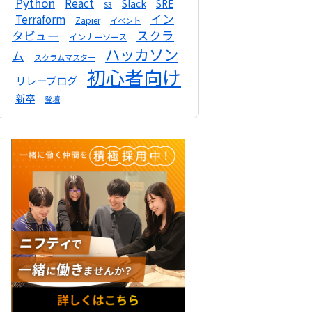
Python
React
Slack
SRE
S3
イン
Terraform
Zapier
イベント
スクラ
タビュー
インナーソース
ハッカソン
ム
スクラムマスター
初心者向け
リレーブログ
新卒
登壇