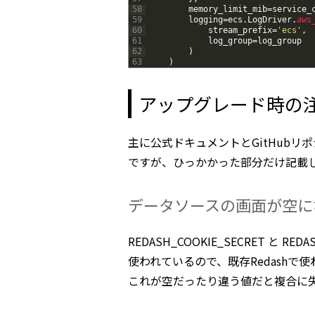
58
memory_limit_mib
=
service_
59
logging
=
ecs
.
LogDriver
.
aws
60
stream_prefix
=
'ecs'
,
61
log_group
=
log
_
group
62
)
63
)
アップグレード時の
主に公式ドキュメントとGitHubリポ
ですが、ひっかかった部分だけ記載
データソースの画面が空に
REDASH_COOKIE_SECRET と 
使われているので、既存Redashで
これが空だったり違う値だと複合に