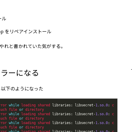
ール
ktop をリペアインストール
てからやれと書かれていた気がする。
 でエラーになる
したら以下のようになった
rror 
while
loading 
shared 
libraries
:
libsecret
-
1.so.0
:
c
such 
file 
or
directory
rror 
while
loading 
shared 
libraries
:
libsecret
-
1.so.0
:
c
such 
file 
or
directory
rror 
while
loading 
shared 
libraries
:
libsecret
-
1.so.0
:
c
such 
file 
or
directory
rror 
while
loading 
shared 
libraries
:
libsecret
-
1.so.0
:
c