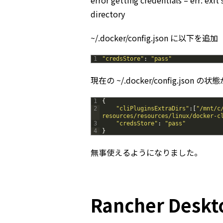
error getting credentials – err: exit
directory
~/.docker/config.json に以下を追加
1
"credsStore"
:
"pass"
現在の ~/.docker/config.json の
1
{
2
"cliPluginsExtraDirs"
:
[
"/mnt/c
resources/resources/linux/docker-c
3
"credsStore"
:
"pass"
4
}
無事使えるようになりました。
Rancher De