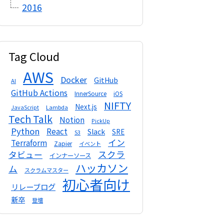
2016
Tag Cloud
AWS
Docker
GitHub
AI
GitHub Actions
InnerSource
iOS
NIFTY
Next.js
Lambda
JavaScript
Tech Talk
Notion
PickUp
Python
React
Slack
SRE
S3
イン
Terraform
Zapier
イベント
スクラ
タビュー
インナーソース
ハッカソン
ム
スクラムマスター
初心者向け
リレーブログ
新卒
登壇