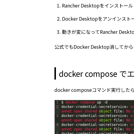
Rancher Desktopをインストール
Docker Desktopをアンインスト
動きが変になってRancher Des
公式でもDocker Desktop消し
docker compose
docker composeコマンド実行
1
$
docker 
compose 
up
-
d
2
docker
-
credential
-
secretservice
:
e
annot 
open 
shared 
object
file
:
No 
3
docker
-
credential
-
secretservice
:
e
annot 
open 
shared 
object
file
:
No 
4
docker
-
credential
-
secretservice
:
e
annot 
open 
shared 
object
file
:
No 
5
docker
-
credential
-
secretservice
:
e