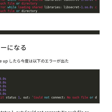
such 
file 
or
directory
rror 
while
loading 
shared 
libraries
:
libsecret
-
1.so.0
:
c
such 
file 
or
directory
ラーになる
ose up したら今度は以下のエラーが出た
0.0s
0.0s
0.0s
0.0s
0.0s
xit 
status
1
,
out
:
`
Could 
not
connect
:
No 
such 
file 
or
d