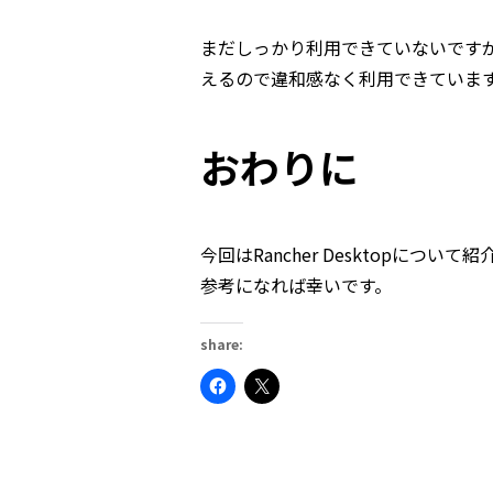
まだしっかり利用できていないですが、
えるので違和感なく利用できていま
おわりに
今回はRancher Desktopについて紹
参考になれば幸いです。
share:
Facebook
ク
で
リ
共
ッ
有
ク
す
し
る
て
に
X
は
で