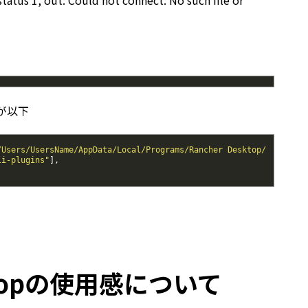
 status 1, out: Could not connect: No such file or
状態が以下
/Users/UsersName/AppData/Local/Programs/Rancher Desktop/
li-plugins"
]
,
sktopの使用感について