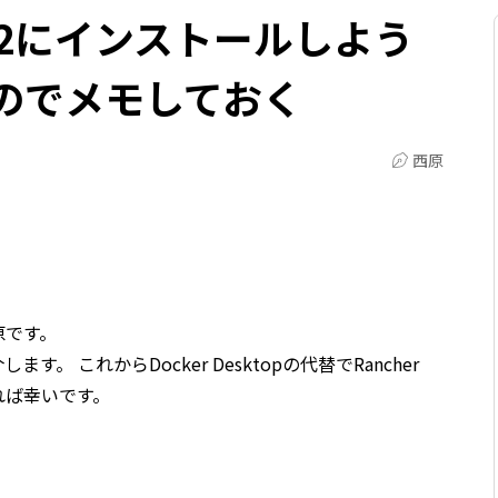
SL2にインストールしよう
のでメモしておく
西原
原です。
介します。 これからDocker Desktopの代替でRancher
なれば幸いです。