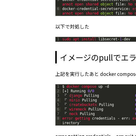
annot 
open 
shared 
object
file
:
No 
6
docker
-
credential
-
secretservice
:
e
annot 
open 
shared 
object
file
:
No 
以下で対処した
1
sudo 
apt 
install 
libsecret
-
1
-
dev
イメージのpullでエ
上記を実行したあと docker comp
1
$
docker 
compose 
up
-
d
2
[
+
]
Running
0
/
0
3
⠋
django 
Pulling
4
⠋
minio 
Pulling
5
⠋
createbuckets 
Pulling
6
⠋
wiremock 
Pulling
7
⠋
mock 
Pulling
8
error 
getting 
credentials
-
err
:
e
irectory
`