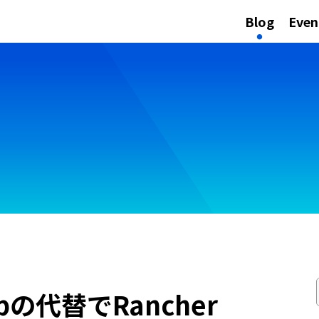
Blog
Even
topの代替でRancher