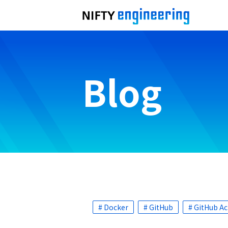
Blog
# Docker
# GitHub
# GitHub Ac