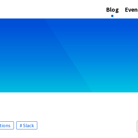
Blog
Even
tions
# Slack