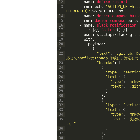
12
-
name
:
define 
run 
url
13
run
:
echo
"ACTION_URL=htt
UB_RUN_ID}"
>>
$
GITHUB_ENV
14
-
name
:
docker 
compose 
buil
15
run
:
docker 
compose 
build
16
-
name
:
slack 
notification
17
if
:
$
{
{
failure
(
)
}
}
18
uses
:
slackapi
/
slack
-
gith
19
with
:
20
payload
:
|
21
{
22
"text"
:
":github
応じてhotfixのIssueを作成し、対応し
23
"blocks"
:
[
24
{
25
"type"
:
"sectio
26
"text"
:
{
27
"type"
:
"mrkd
28
"text"
:
":gi
29
}
30
}
,
31
{
32
"type"
:
"sectio
33
"text"
:
{
34
"type"
:
"mrkd
35
"text"
:
"失敗
い。"
36
}
37
}
,
38
{