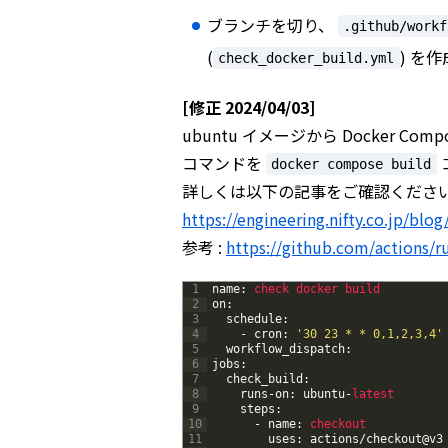
ブランチを切り、
.github/workf
(
) を
check_docker_build.yml
[修正 2024/04/03]
ubuntu イメージから Docker Co
コマンドを
docker compose build
詳しくは以下の記事をご確認くださ
https://engineering.nifty.co.jp/blo
参考 :
https://github.com/actions/r
1
name
:
check 
docker 
build
2
on
:
3
schedule
:
4
-
cron
:
'30 23 * * 0,1,2,3,4'
5
workflow_dispatch
:
6
jobs
:
7
check_build
:
8
runs
-
on
:
ubuntu
-
latest
9
steps
:
10
-
name
:
checkout
11
uses
:
actions
/
checkout
@
v3