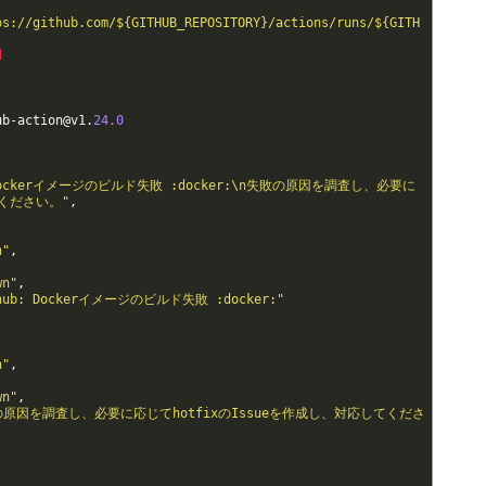
ps://github.com/${GITHUB_REPOSITORY}/actions/runs/${GITH
d
ub
-
action
@
v1
.
24.0
: Dockerイメージのビルド失敗 :docker:\n失敗の原因を調査し、必要に
てください。"
,
n"
,
wn"
,
thub: Dockerイメージのビルド失敗 :docker:"
n"
,
wn"
,
の原因を調査し、必要に応じてhotfixのIssueを作成し、対応してくださ