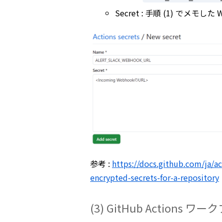
Secret : 手順 (1) でメモした 
参考 :
https://docs.github.com/ja/a
encrypted-secrets-for-a-repository
(3) GitHub Action