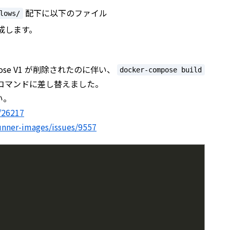
配下に以下のファイル
lows/
作成します。
mpose V1 が削除されたのに伴い、
docker-compose build
コマンドに差し替えました。
い。
g/26217
unner-images/issues/9557