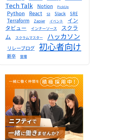
Tech Talk
Notion
PickUp
Python
React
Slack
SRE
S3
イン
Terraform
Zapier
イベント
スクラ
タビュー
インナーソース
ハッカソン
ム
スクラムマスター
初心者向け
リレーブログ
新卒
登壇