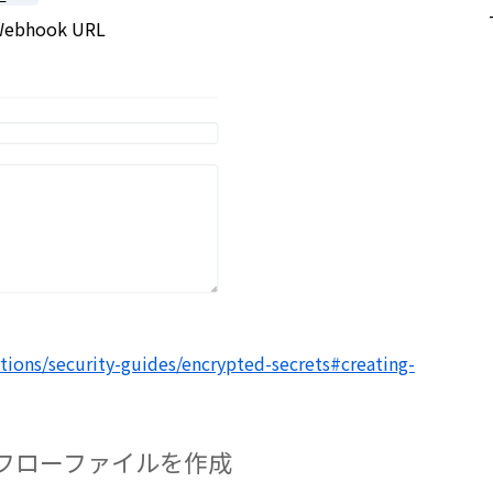
Webhook URL
ctions/security-guides/encrypted-secrets#creating-
s ワークフローファイルを作成