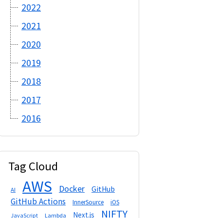
2022
2021
2020
2019
2018
2017
2016
Tag Cloud
AWS
Docker
GitHub
AI
GitHub Actions
InnerSource
iOS
NIFTY
Next.js
Lambda
JavaScript