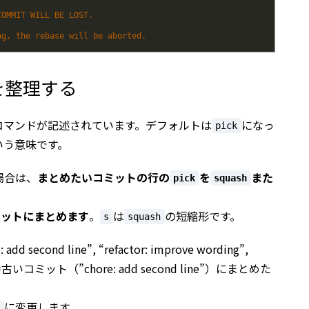
COMMIT WILL BE LOST.
ng, the rebase will be aborted.
を整理する
コマンドが記述されています。デフォルトは
になっ
pick
いう意味です。
場合は、
まとめたいコミットの行の
を
また
pick
squash
ミットにまとめます
。
は
の短縮形です。
s
squash
cond line”, “refactor: improve wording”,
を、一番古いコミット（”chore: add second line”）にまとめた
に変更します。
s