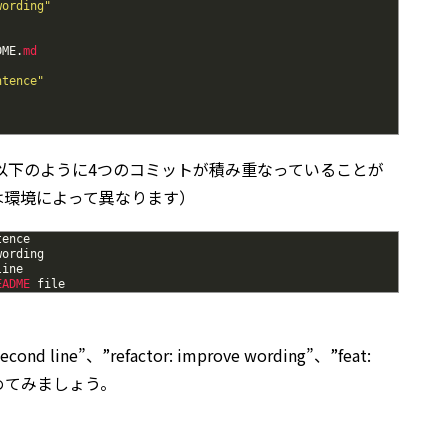
wording"
DME
.
md
ntence"
以下のように4つのコミットが積み重なっていることが
は環境によって異なります）
tence
wording
line
EADME 
file
 line”、”refactor: improve wording”、”feat:
にまとめてみましょう。