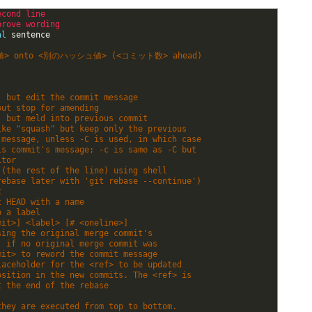
econd 
line
prove 
wording
al
sentence
> onto <別のハッシュ値> (<コミット数> ahead)
, but edit the commit message
but stop for amending
, but meld into previous commit
ike "squash" but keep only the previous
 message, unless -C is used, in which case
is commit's message; -c is same as -C but
itor
 (the rest of the line) using shell
rebase later with 'git rebase --continue')
t
t HEAD with a name
o a label
mit>] <label> [# <oneline>]
sing the original merge commit's
, if no original merge commit was
mit> to reword the commit message
laceholder for the <ref> to be updated
osition in the new commits. The <ref> is
t the end of the rebase
they are executed from top to bottom.