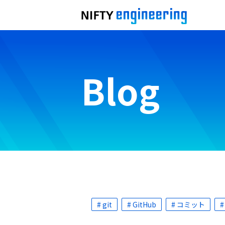
Blog
# git
# GitHub
# コミット