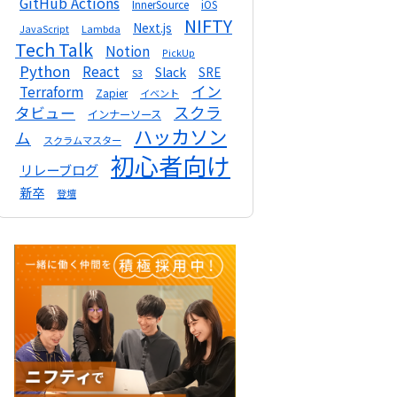
GitHub Actions
InnerSource
iOS
NIFTY
Next.js
Lambda
JavaScript
Tech Talk
Notion
PickUp
Python
React
Slack
SRE
S3
イン
Terraform
Zapier
イベント
スクラ
タビュー
インナーソース
ハッカソン
ム
スクラムマスター
初心者向け
リレーブログ
新卒
登壇