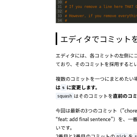
30
#
31
# If you remove a line here THAT 
32
#
33
# However, if you remove everythi
34
#
エディタでコミット
エディタには、各コミットの左側に
ており、そのコミットを採用すると
複数のコミットを一つにまとめたい
は
に変更します。
s
はそのコミットを
直前のコ
squash
今回は最新の3つのコミット（”chore: add se
“feat: add final sentence”）
いです。
2番目と3番目のコミットの
を
pick