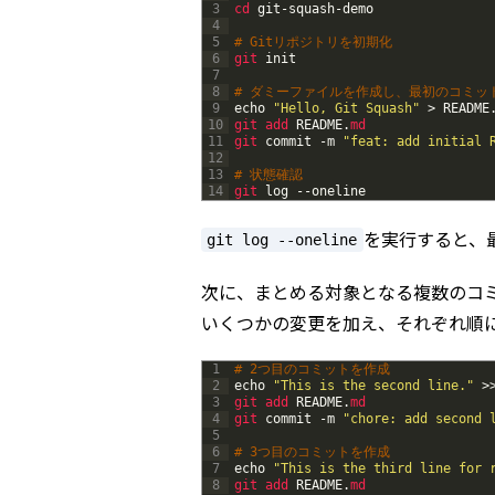
3
cd 
git
-
squash
-
demo
4
5
# Gitリポジトリを初期化
6
git 
init
7
8
# ダミーファイルを作成し、最初のコミッ
9
echo
"Hello, Git Squash"
>
README
10
git 
add 
README
.
md
11
git 
commit
-
m
"feat: add initial 
12
13
# 状態確認
14
git 
log
--
oneline
を実行すると、
git log --oneline
次に、まとめる対象となる複数のコ
いくつかの変更を加え、それぞれ順
1
# 2つ目のコミットを作成
2
echo
"This is the second line."
>
3
git 
add 
README
.
md
4
git 
commit
-
m
"chore: add second 
5
6
# 3つ目のコミットを作成
7
echo
"This is the third line for 
8
git 
add 
README
.
md