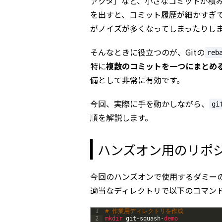
ァクタ」など、小さなコミットが積
を出すと、コミット履歴が細かすぎ
がノイズが多くなってしまったりし
そんなときに役立つのが、Gitの
reb
特に
複数のコミットを一つにまとめる（
備として非常に有効です。
今回、実際に手を動かしながら、
gi
順を解説します。
ハンズオン用のリポ
今回のハンズオンで使用するダミー
適当なディレクトリで以下のコマン
1
# 作業用ディレクトリを作成
2
mkdir 
git
-
squash
-
demo