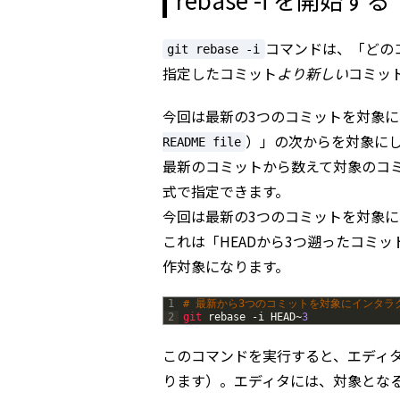
コマンドは、「どの
git rebase -i
指定したコミット
より新しい
コミット
今回は最新の3つのコミットを対象
）」の次からを対象に
README file
最新のコミットから数えて対象のコ
式で指定できます。
今回は最新の3つのコミットを対象に
これは「HEADから3つ遡ったコミ
作対象になります。
1
# 最新から3つのコミットを対象にインタラク
2
git 
rebase
-
i
HEAD
~
3
このコマンドを実行すると、エディタ
ります）。エディタには、対象とな