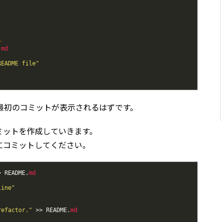
ト
.
md
README file"
最初のコミットが表示されるはずです。
ミットを作成していきます。
にコミットしてください。
>
README
.
md
line"
refactor."
>>
README
.
md