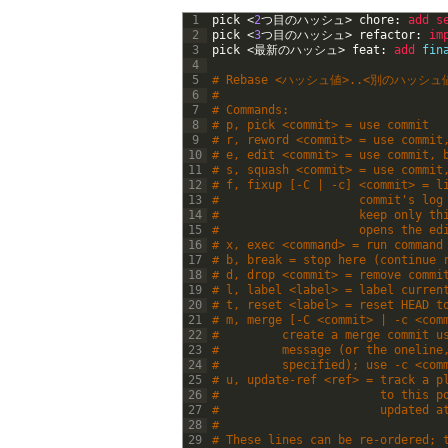
1
pick
<
2
つ目のハッシュ
>
chore
:
add 
s
2
pick
<
3
つ目のハッシュ
>
refactor
:
im
3
pick
<
最新のハッシュ
>
feat
:
add 
fin
4
5
# Rebase <ハッシュ値>..<別のハッシュ値
6
#
7
# Commands:
8
# p, pick <commit> = use commit
9
# r, reword <commit> = use commit
10
# e, edit <commit> = use commit, 
11
# s, squash <commit> = use commit
12
# f, fixup [-C | -c] <commit> = l
13
#                    commit's log
14
#                    keep only th
15
#                    opens the ed
16
# x, exec <command> = run command
17
# b, break = stop here (continue 
18
# d, drop <commit> = remove commi
19
# l, label <label> = label curren
20
# t, reset <label> = reset HEAD t
21
# m, merge [-C <commit> | -c <com
22
#         create a merge commit u
23
#         message (or the oneline
24
#         specified); use -c <com
25
# u, update-ref <ref> = track a p
26
#                       to this p
27
#                       updated a
28
#
29
# These lines can be re-ordered; 