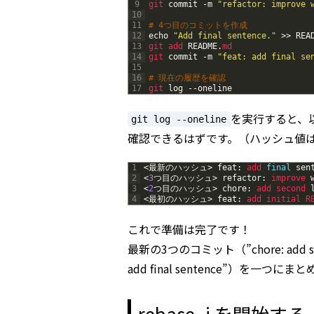
9
git 
commit
-
m
"refactor: improve 
10
11
# 4つ目のコミットを作成
12
echo
"Add final sentence."
>>
REA
13
git 
add 
README
.
md
14
git 
commit
-
m
"feat: add final se
15
16
# 現在の履歴を確認
17
git 
log
--
oneline
を実行すると、
git log --oneline
確認できるはずです。（ハッシュ値
1
<
最新のハッシュ
>
feat
:
add 
final
sen
2
<
3
つ目のハッシュ
>
refactor
:
improve 
3
<
2
つ目のハッシュ
>
chore
:
add 
second 
4
<
最初のハッシュ
>
feat
:
add 
initial 
R
これで準備は完了です！
最新の3つのコミット（”chore: add second
add final sentence”）を一つ
rebase -i を開始する