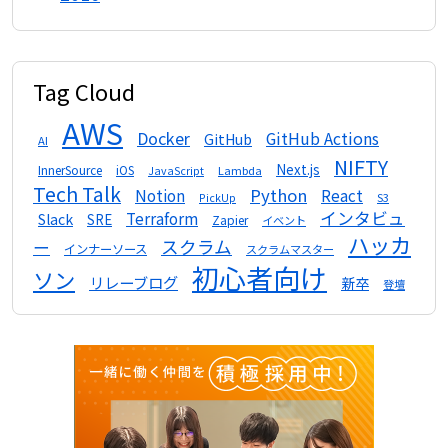
Tag Cloud
AWS
Docker
GitHub Actions
GitHub
AI
NIFTY
Next.js
InnerSource
iOS
Lambda
JavaScript
Tech Talk
Python
Notion
React
S3
PickUp
インタビュ
Terraform
Slack
SRE
Zapier
イベント
ハッカ
スクラム
ー
インナーソース
スクラムマスター
初心者向け
ソン
リレーブログ
新卒
登壇