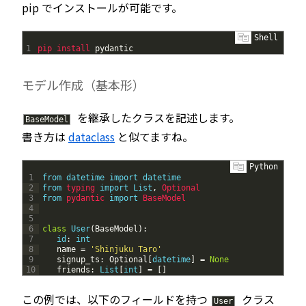
pip でインストールが可能です。
Shell
1
pip 
install 
pydantic
モデル作成（基本形）
を継承したクラスを記述します。
BaseModel
書き方は
dataclass
と似てますね。
Python
1
from
datetime
import
datetime
2
from
typing 
import
List
,
Optional
3
from
pydantic 
import
BaseModel
4
5
6
class
User
(
BaseModel
)
:
7
id
:
int
8
name
=
'Shinjuku Taro'
9
signup_ts
:
Optional
[
datetime
]
=
None
10
friends
:
List
[
int
]
=
[
]
この例では、以下のフィールドを持つ
クラス
User