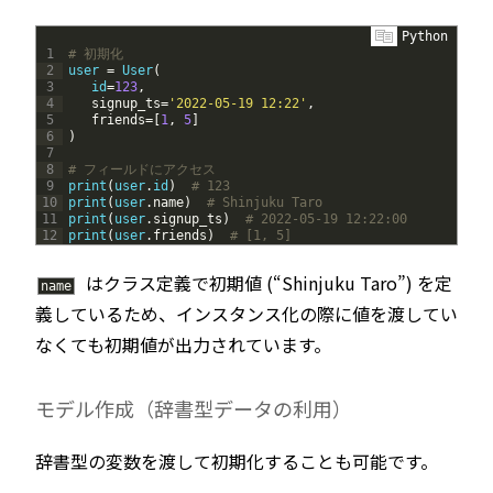
Python
1
# 初期化
2
user
=
User
(
3
id
=
123
,
4
signup_ts
=
'2022-05-19 12:22'
,
5
friends
=
[
1
,
5
]
6
)
7
8
# フィールドにアクセス
9
print
(
user
.
id
)
# 123
10
print
(
user
.
name
)
# Shinjuku Taro
11
print
(
user
.
signup_ts
)
# 2022-05-19 12:22:00
12
print
(
user
.
friends
)
# [1, 5]
はクラス定義で初期値 (“Shinjuku Taro”) を定
name
義しているため、インスタンス化の際に値を渡してい
なくても初期値が出力されています。
モデル作成（辞書型データの利用）
辞書型の変数を渡して初期化することも可能です。