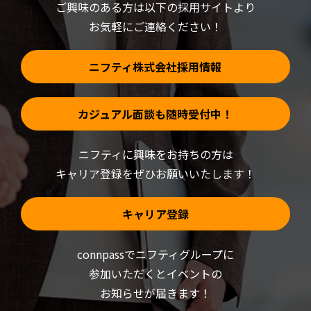
ウ
ご興味のある方は以下の採用サイトより
で
開
お気軽にご連絡ください！
き
ま
す)
ニフティ株式会社採用情報
カジュアル面談も随時受付中！
ニフティに興味をお持ちの方は
キャリア登録をぜひお願いいたします！
キャリア登録
connpassでニフティグループに
参加いただくと
イベントの
お知らせが届きます！