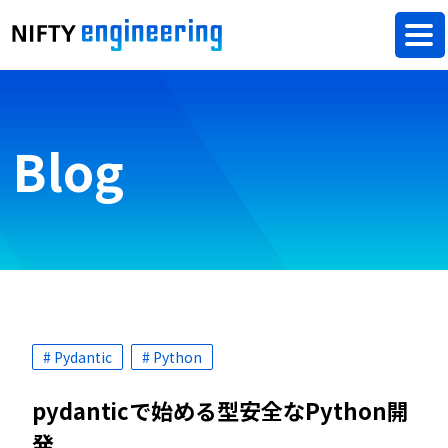
Blog
# Pydantic
# Python
pydanticで始める型安全なPython開
発