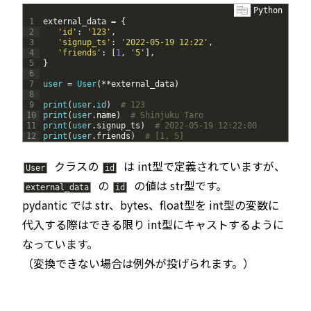
Python
1
external_data
=
{
2
'id'
:
'123'
,
3
'signup_ts'
:
'2022-05-19 12:22'
,
4
'friends'
:
[
1
,
'5'
]
,
5
}
6
7
user
=
User
(
*
*
external_data
)
8
9
print
(
user
.
id
)
# 123
10
print
(
user
.
name
)
# Shinjuku Taro
11
print
(
user
.
signup_ts
)
# 2022-05-19 12:22:00
12
print
(
user
.
friends
)
# [1, 5]
クラスの
は int型で定義されていますが、
User
id
の
の値は str型です。
external_data
id
pydantic では str、bytes、float型を int型の変数に
代入する際はできる限り int型にキャストするように
なっています。
（変換できない場合は例外が投げられます。）