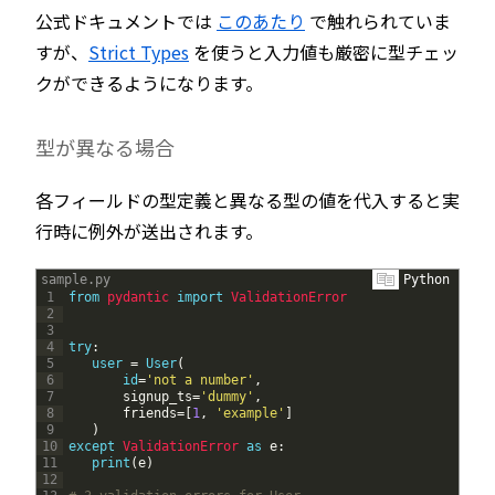
公式ドキュメントでは
このあたり
で触れられていま
すが、
Strict Types
を使うと入力値も厳密に型チェッ
クができるようになります。
型が異なる場合
各フィールドの型定義と異なる型の値を代入すると実
行時に例外が送出されます。
sample.py
Python
1
from
pydantic 
import
ValidationError
2
3
4
try
:
5
user
=
User
(
6
id
=
'not a number'
,
7
signup_ts
=
'dummy'
,
8
friends
=
[
1
,
'example'
]
9
)
10
except
ValidationError 
as
e
:
11
print
(
e
)
12