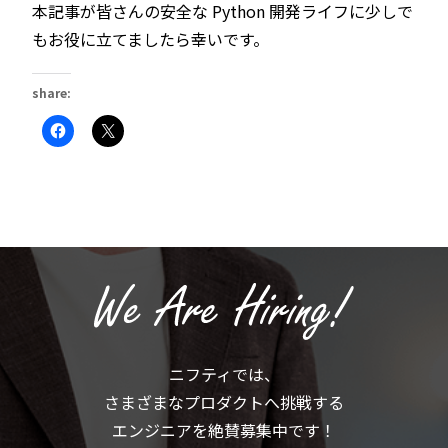
本記事が皆さんの安全な Python 開発ライフに少しで
もお役に立てましたら幸いです。
share:
Facebook
ク
で
リ
共
ッ
有
ク
す
し
る
て
に
X
は
で
ク
共
リ
有
ッ
(新
ク
し
し
い
て
ウ
く
ィ
だ
ン
さ
ド
い
ウ
(新
で
ニフティでは、
し
開
い
き
さまざまなプロダクトへ挑戦する
ウ
ま
ィ
す)
ン
エンジニアを絶賛募集中です！
ド