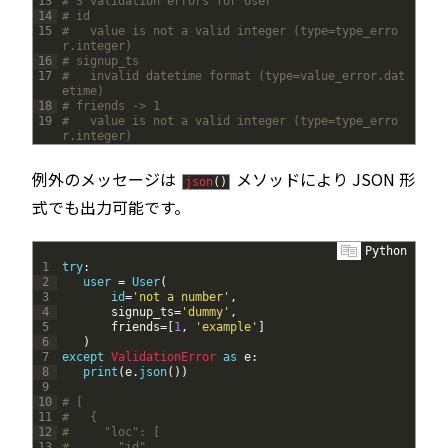
13
# 3 validation errors for User
14
# id
15
#   value is not a valid integer (type=type_erro
r.integer)
16
# signup_ts
17
#   invalid datetime format (type=value_error.dat
etime)
18
# friends -> 1
19
#   value is not a valid integer (type=type_erro
r.integer)
例外のメッセージは
メソッドにより JSON 形
json
(
)
式でも出力可能です。
Python
1
try
:
2
user
=
User
(
3
id
=
'not a number'
,
4
signup_ts
=
'dummy'
,
5
friends
=
[
1
,
'example'
]
6
)
7
except
ValidationError 
as
e
:
8
print
(
e
.
json
(
)
)
9
10
# [
11
#   {
12
#     "loc": [
13
#       "id"