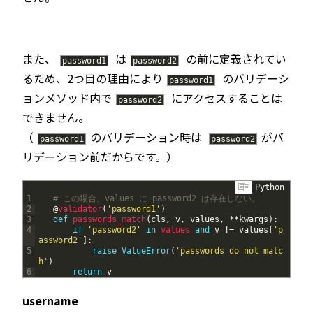
また、
は
の前に定義されてい
password1
password2
るため、2つ目の理由により
のバリデーシ
password1
ョンメソッド内で
にアクセスすることは
password2
できません。
（
のバリデーション時は
がバ
password1
password2
リデーション前だからです。）
Python
1
# この場合、values に password2 は存在しない。
2
@
validator
(
'password1'
)
3
def
passwords_match
(
cls
,
v
,
values
,
*
*
kwargs
)
:
4
if
'password2'
in
values 
and
v
!=
values
[
'p
assword2'
]
:
5
raise
ValueError
(
'passwords do not matc
h'
)
6
return
v
username