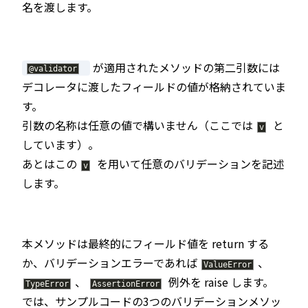
名を渡します。
が適用されたメソッドの第二引数には
@
validator
デコレータに渡したフィールドの値が格納されていま
す。
引数の名称は任意の値で構いません（ここでは
と
v
しています）。
あとはこの
を用いて任意のバリデーションを記述
v
します。
本メソッドは最終的にフィールド値を return する
か、バリデーションエラーであれば
、
ValueError
、
例外を raise します。
TypeError
AssertionError
では、サンプルコードの3つのバリデーションメソッ