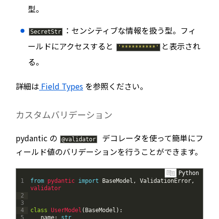
型。
：センシティブな情報を扱う型。フィ
SecretStr
ールドにアクセスすると
と表示され
'**********'
る。
詳細は
Field Types
を参照ください。
カスタムバリデーション
pydantic の
デコレータを使って簡単にフ
@
validator
ィールド値のバリデーションを行うことができます。
Python
1
from
pydantic 
import
BaseModel
,
ValidationError
,
validator
2
3
4
class
UserModel
(
BaseModel
)
:
5
name
:
str