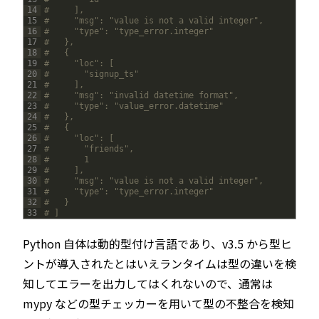
14
#     ],
15
#     "msg": "value is not a valid integer",
16
#     "type": "type_error.integer"
17
#   },
18
#   {
19
#     "loc": [
20
#       "signup_ts"
21
#     ],
22
#     "msg": "invalid datetime format",
23
#     "type": "value_error.datetime"
24
#   },
25
#   {
26
#     "loc": [
27
#       "friends",
28
#       1
29
#     ],
30
#     "msg": "value is not a valid integer",
31
#     "type": "type_error.integer"
32
#   }
33
# ]
Python 自体は動的型付け言語であり、v3.5 から型ヒ
ントが導入されたとはいえランタイムは型の違いを検
知してエラーを出力してはくれないので、通常は
mypy などの型チェッカーを用いて型の不整合を検知