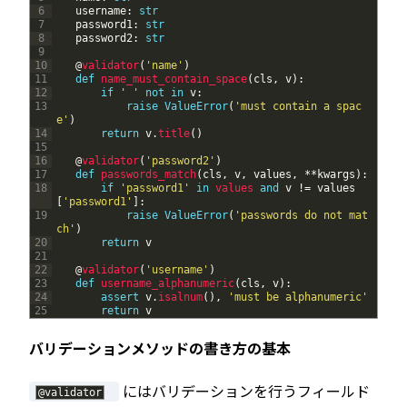
6
username
:
str
7
password1
:
str
8
password2
:
str
9
10
@
validator
(
'name'
)
11
def
name_must_contain_space
(
cls
,
v
)
:
12
if
' '
not
in
v
:
13
raise
ValueError
(
'must contain a spac
e'
)
14
return
v
.
title
(
)
15
16
@
validator
(
'password2'
)
17
def
passwords_match
(
cls
,
v
,
values
,
*
*
kwargs
)
:
18
if
'password1'
in
values 
and
v
!=
values
[
'password1'
]
:
19
raise
ValueError
(
'passwords do not mat
ch'
)
20
return
v
21
22
@
validator
(
'username'
)
23
def
username_alphanumeric
(
cls
,
v
)
:
24
assert
v
.
isalnum
(
)
,
'must be alphanumeric'
25
return
v
バリデーションメソッドの書き方の基本
にはバリデーションを行うフィールド
@
validator