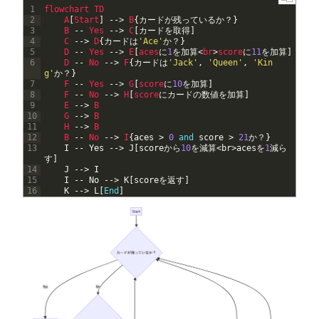
1
flowchart
TD
2
A
[
Start
]
--
>
B
{
カードが残っているか？
}
3
B
--
Yes
--
>
C
[
カードを取得
]
4
C
--
>
D
{
カードは
'Ace'
か？
}
5
D
--
Yes
--
>
E
[
aces
に
1
を加算
<
br
>
score
に
11
を加算
]
6
D
--
No
--
>
F
{
カードは
'Jack'
,
'Queen'
,
'Kin
g'
か？
}
7
F
--
Yes
--
>
G
[
score
に
10
を加算
]
8
F
--
No
--
>
H
[
score
にカードの数値を加算
]
9
E
--
>
B
10
G
--
>
B
11
H
--
>
B
12
B
--
No
--
>
I
{
aces
>
0
and
score
>
21
か？
}
13
I
--
Yes
--
>
J
[
score
から
10
を減算
<
br
>
aces
を
1
減ら
す
]
14
J
--
>
I
15
I
--
No
--
>
K
[
score
を返す
]
16
K
--
>
L
[
End
]