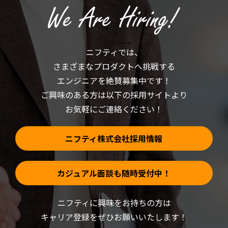
し
い
て
ウ
く
ィ
だ
ン
さ
ド
い
ウ
(新
で
ニフティでは、
し
開
い
き
さまざまなプロダクトへ挑戦する
ウ
ま
ィ
す)
ン
エンジニアを絶賛募集中です！
ド
ウ
ご興味のある方は以下の採用サイトより
で
開
お気軽にご連絡ください！
き
ま
す)
ニフティ株式会社採用情報
カジュアル面談も随時受付中！
ニフティに興味をお持ちの方は
キャリア登録をぜひお願いいたします！