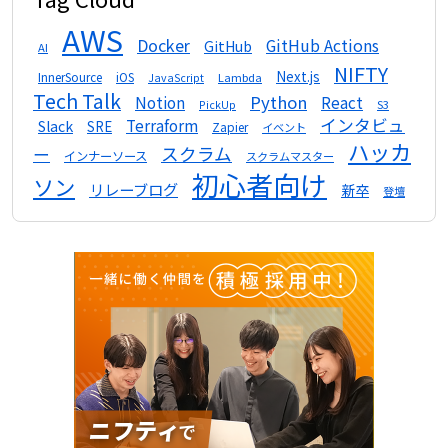
AWS
Docker
GitHub Actions
GitHub
AI
NIFTY
Next.js
InnerSource
iOS
Lambda
JavaScript
Tech Talk
Python
Notion
React
S3
PickUp
インタビュ
Terraform
Slack
SRE
Zapier
イベント
ハッカ
スクラム
ー
インナーソース
スクラムマスター
初心者向け
ソン
リレーブログ
新卒
登壇