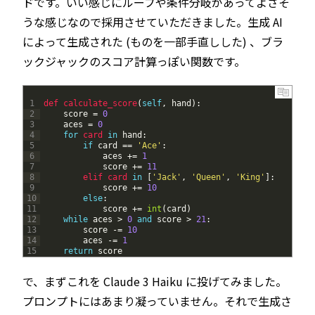
ドです。いい感じにループや条件分岐があってよさそ
うな感じなので採用させていただきました。生成 AI
によって生成された (ものを一部手直しした) 、ブラ
ックジャックのスコア計算っぽい関数です。
1
def 
calculate_score
(
self
,
hand
)
:
2
score
=
0
3
aces
=
0
4
for
card 
in
hand
:
5
if
card
==
'Ace'
:
6
aces
+=
1
7
score
+=
11
8
elif 
card 
in
[
'Jack'
,
'Queen'
,
'King'
]
:
9
score
+=
10
10
else
:
11
score
+=
int
(
card
)
12
while
aces
>
0
and
score
>
21
:
13
score
-=
10
14
aces
-=
1
15
return
score
で、まずこれを Claude 3 Haiku に投げてみました。
プロンプトにはあまり凝っていません。それで生成さ