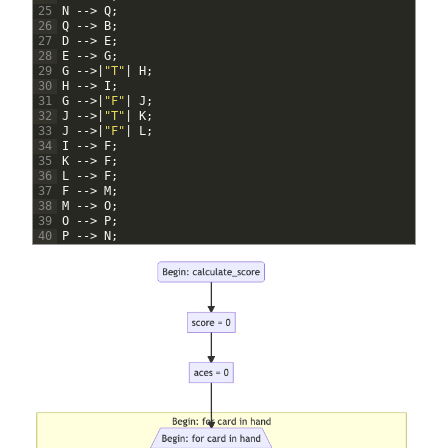
25
N
--
>
Q
;
26
Q
--
>
B
;
27
D
--
>
E
;
28
E
--
>
G
;
29
G
--
>
|
"T"
|
H
;
30
H
--
>
I
;
31
G
--
>
|
"F"
|
J
;
32
J
--
>
|
"T"
|
K
;
33
J
--
>
|
"F"
|
L
;
34
I
--
>
F
;
35
K
--
>
F
;
36
L
--
>
F
;
37
F
--
>
M
;
38
M
--
>
O
;
39
O
--
>
P
;
40
P
--
>
N
;