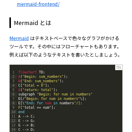
mermaid-frontend/
Mermaid とは
Mermaid
はテキストベースで色々なグラフがかける
ツールです。その中にはフローチャートもあります。
例えば以下のようなテキストを書いたとしましょう。
1
flowchart 
TD
;
2
A
(
"Begin: sum_numbers"
)
;
3
B
(
"End: sum_numbers"
)
;
4
C
[
"total = 0"
]
;
5
G
(
"return: total"
)
;
6
subgraph
"Begin: for num in numbers"
7
D
[
/
"Begin: for num in numbers"
\
]
;
8
E
[
\
"
End
:
for
num 
in
numbers
"/];
9
F["
total
+=
num
"
]
;
10
end
11
A
--
>
C
;
12
E
--
>
G
;
13
G
--
>
B
;
14
C
--
>
D
;