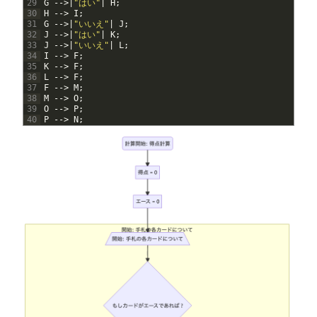
29
G
--
>
|
"はい"
|
H
;
30
H
--
>
I
;
31
G
--
>
|
"いいえ"
|
J
;
32
J
--
>
|
"はい"
|
K
;
33
J
--
>
|
"いいえ"
|
L
;
34
I
--
>
F
;
35
K
--
>
F
;
36
L
--
>
F
;
37
F
--
>
M
;
38
M
--
>
O
;
39
O
--
>
P
;
40
P
--
>
N
;