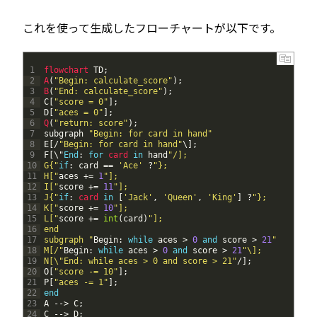
これを使って生成したフローチャートが以下です。
1
flowchart 
TD
;
2
A
(
"Begin: calculate_score"
)
;
3
B
(
"End: calculate_score"
)
;
4
C
[
"score = 0"
]
;
5
D
[
"aces = 0"
]
;
6
Q
(
"return: score"
)
;
7
subgraph
"Begin: for card in hand"
8
E
[
/
"Begin: for card in hand"
\
]
;
9
F
[
\
"
End
:
for
card 
in
hand
"/];
10
G{"
if
:
card
==
'Ace'
?
"};
11
H["
aces
+=
1
"];
12
I["
score
+=
11
"];
13
J{"
if
:
card 
in
[
'Jack'
,
'Queen'
,
'King'
]
?
"};
14
K["
score
+=
10
"];
15
L["
score
+=
int
(
card
)
"];
16
end
17
subgraph "
Begin
:
while
aces
>
0
and
score
>
21
"
18
M[/"
Begin
:
while
aces
>
0
and
score
>
21
"\];
19
N[\"End: while aces > 0 and score > 21"
/
]
;
20
O
[
"score -= 10"
]
;
21
P
[
"aces -= 1"
]
;
22
end
23
A
--
>
C
;
24
C
--
>
D
;