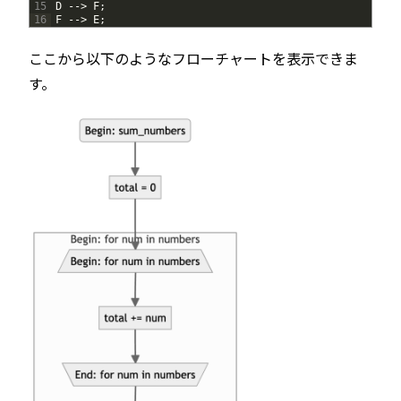
15
D
--
>
F
;
16
F
--
>
E
;
ここから以下のようなフローチャートを表示できま
す。