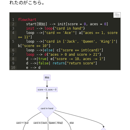
れたのがこちら。
1
flowchart
2
start
[
開始
]
--
>
init
[
score
=
0
,
aces
=
0
]
3
init
--
>
loop
{
"card in hand"
}
4
loop
--
>
|
"card == 'Ace'"
|
a
[
"aces += 1, score 
+= 11"
]
5
loop
--
>
|
"card in ['Jack', 'Queen', 'King']"
|
b
[
"score += 10"
]
6
loop
--
>
|
else
|
c
[
"score += int(card)"
]
7
loop
--
>
d
{
"aces > 0 and score > 21"
}
8
d
--
>
|
true
|
e
[
"score -= 10, aces -= 1"
]
9
d
--
>
|
false
|
return
[
"return score"
]
10
e
--
>
d