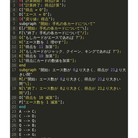
2
A
(
"計算開始: 得点計算"
)
;
3
B
(
"計算終了: 得点計算"
)
;
4
C
[
"得点 = 0"
]
;
5
D
[
"エース = 0"
]
;
6
Q
(
"戻り値: 得点"
)
;
7
subgraph
"開始: 手札の各カードについて"
8
E
[
/
"開始: 手札の各カードについて"
\
]
;
9
F
[
\
"終了
:
手札の各カードについて
"/];
10
G{"
もしカードがエースであれば
?
"};
11
H["
エース数を
1
増やす
"];
12
I["
得点を
11
加算
"];
13
J{"
もしカードがジャック、クイーン、キングであれば
?
"};
14
K["
得点を
10
加算
"];
15
L["
得点にカードの数値を加算
"];
16
end
17
subgraph "
開始
:
エース数が
0
より大きく、得点が
21
より大
きい間
"
18
M[/"
開始
:
エース数が
0
より大きく、得点が
21
より大きい
間
"\];
19
N[\"終了: エース数が 0より大きく、得点が 21より大きい
間"
/
]
;
20
O
[
"得点を 10 減算"
]
;
21
P
[
"エース数を 1 減算"
]
;
22
end
23
A
--
>
C
;
24
C
--
>
D
;
25
N
--
>
Q
;
26
Q
--
>
B
;
27
D
--
>
E
;
28
E
--
>
G
;