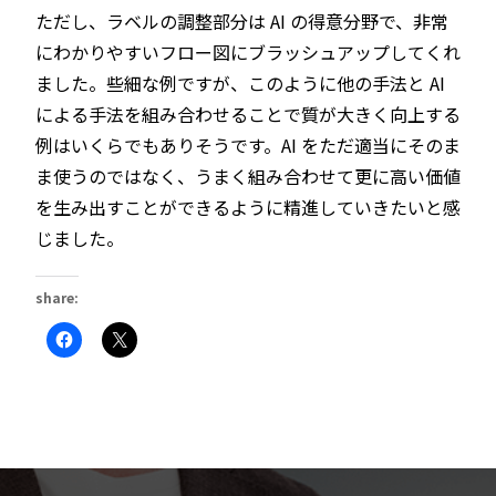
ただし、ラベルの調整部分は AI の得意分野で、非常
にわかりやすいフロー図にブラッシュアップしてくれ
ました。些細な例ですが、このように他の手法と AI
による手法を組み合わせることで質が大きく向上する
例はいくらでもありそうです。AI をただ適当にそのま
ま使うのではなく、うまく組み合わせて更に高い価値
を生み出すことができるように精進していきたいと感
じました。
share:
Facebook
ク
で
リ
共
ッ
有
ク
す
し
る
て
に
X
は
で
ク
共
リ
有
ッ
(新
ク
し