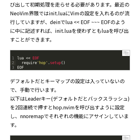
び出して初期処理を走らせる必要があります。最近の
NeoVim界隈ではinit.luaにVimの設定を入れるのが流
行していますが、deinでlua << EOF ~~~ EOFのよう
に中に記述すれば、init.luaを使わずともluaを呼び出
すことができます。
1
lua
<<
EOF
2
require
'hop'
.
setup
(
)
3
EOF
デフォルトだとキーマップの設定は入っていないの
で、手動で行います。
以下はLeaderキー(デフォルトだとバックスラッシュ)
を2回連続で押すとhop.nvimを呼び出すように設定
し、nnoremapでそれぞれの機能にアサインしていま
す。