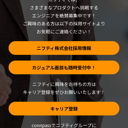
い
き
さまざまなプロダクトへ挑戦する
ウ
ま
ィ
す)
ン
エンジニアを絶賛募集中です！
ド
ウ
ご興味のある方は以下の採用サイトより
で
開
お気軽にご連絡ください！
き
ま
す)
ニフティ株式会社採用情報
カジュアル面談も随時受付中！
ニフティに興味をお持ちの方は
キャリア登録をぜひお願いいたします！
キャリア登録
connpassでニフティグループに