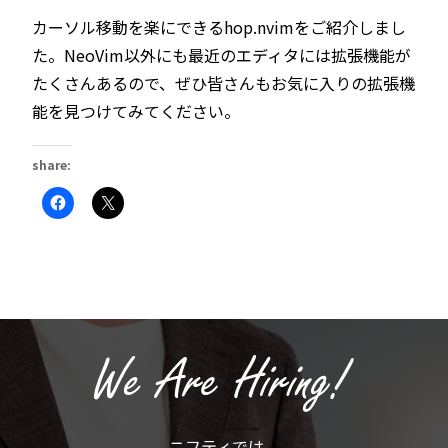
カーソル移動を楽にできるhop.nvimをご紹介しまし
た。NeoVim以外にも最近のエディタには拡張機能が
たくさんあるので、ぜひ皆さんもお気に入りの拡張機
能を見つけてみてください。
share:
Facebook
ク
で
リ
共
ッ
有
ク
す
し
る
て
に
X
は
で
ク
共
リ
有
ッ
(新
ク
し
し
い
て
ウ
く
ィ
だ
ン
さ
ド
い
ウ
(新
で
ニフティでは、
し
開