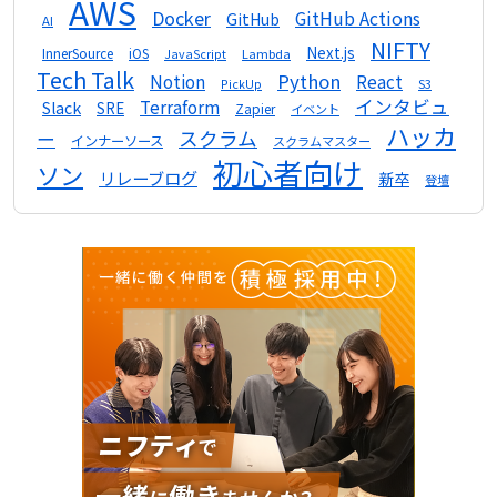
AWS
Docker
GitHub Actions
GitHub
AI
NIFTY
Next.js
InnerSource
iOS
Lambda
JavaScript
Tech Talk
Python
Notion
React
S3
PickUp
インタビュ
Terraform
Slack
SRE
Zapier
イベント
ハッカ
スクラム
ー
インナーソース
スクラムマスター
初心者向け
ソン
リレーブログ
新卒
登壇