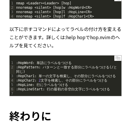
1
nmap
<
Leader
>
<
Leader
>
[
hop
]
2
nnoremap
<
silent
>
[
hop
]
w
:
HopWord
<
CR
>
3
nnoremap
<
silent
>
[
hop
]
l
:
HopLine
<
CR
>
4
nnoremap
<
silent
>
[
hop
]
f
:
HopChar1
<
CR
>
以下に示すコマンドによってラベルの付け方を変える
ことができます。詳しくは:help hopでhop.nvimのヘ
ルプを見てください。
1
:
HopWord
:
単語にラベルをつける
2
:
HopPattern
:
パターンと一致する部分にラベルをつける
(
/
と
同じ
)
3
:
HopChar1
:
単一の文字を検索し、その部分にラベルをつける
4
:
HopChar2
:
2
文字を検索し、その部分にラベルをつける
5
:
HopLine
:
行にラベルをつける
6
:
HopLineStart
:
行の最初の非空白文字にラベルをつける
7
終わりに