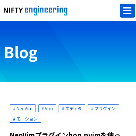
Blog
# NeoVim
# Vim
# エディタ
# プラグイン
# モーション
NeoVimプラグインhop.nvimを使っ