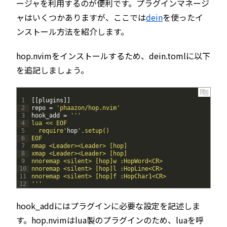
ージャを利用するのが便利です。プラグインマネージ
ャはいくつかありますが、ここでは
dein
を使ったイ
ンストール方法を紹介します。
hop.nvimをインストールするため、dein.tomlに以下
を追記しましょう。
1
[
[
plugins
]
]
2
repo
=
'phaazon/hop.nvim'
3
hook_add
=
''
'
4
lua << EOF
5
  require'
hop
'.setup()
6
EOF
7
nmap <Leader><Leader> [hop]
8
xmap <Leader><Leader> [hop]
9
nnoremap <silent> [hop]w :HopWord<CR>
10
nnoremap <silent> [hop]l :HopLine<CR>
11
nnoremap <silent> [hop]f :HopChar1<CR>
12
'
''
hook_addにはプラグインに必要な設定を記述しま
す。hop.nvimはlua製のプラグインのため、luaを呼