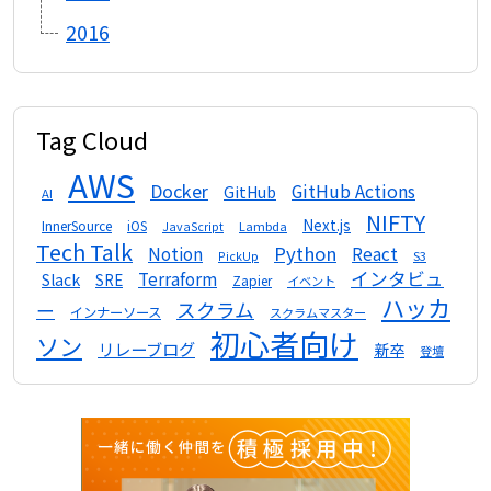
2016
Tag Cloud
AWS
Docker
GitHub Actions
GitHub
AI
NIFTY
Next.js
InnerSource
iOS
Lambda
JavaScript
Tech Talk
Python
Notion
React
S3
PickUp
インタビュ
Terraform
Slack
SRE
Zapier
イベント
ハッカ
スクラム
ー
インナーソース
スクラムマスター
初心者向け
ソン
リレーブログ
新卒
登壇