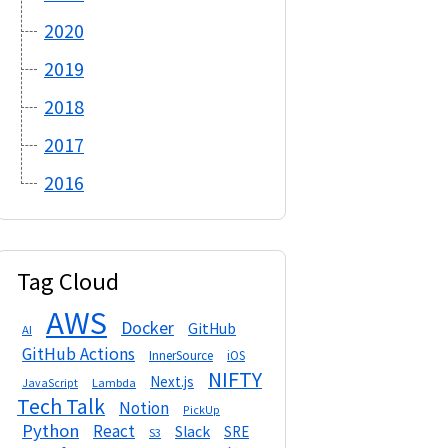
2020
2019
2018
2017
2016
Tag Cloud
AWS
Docker
GitHub
AI
GitHub Actions
InnerSource
iOS
NIFTY
Next.js
Lambda
JavaScript
Tech Talk
Notion
PickUp
Python
React
Slack
SRE
S3