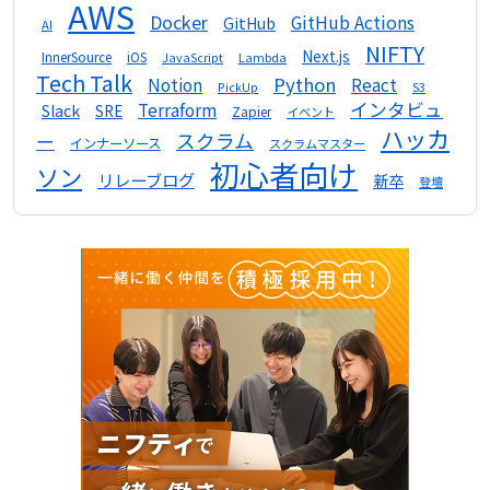
AWS
Docker
GitHub Actions
GitHub
AI
NIFTY
Next.js
InnerSource
iOS
Lambda
JavaScript
Tech Talk
Python
Notion
React
S3
PickUp
インタビュ
Terraform
Slack
SRE
Zapier
イベント
ハッカ
スクラム
ー
インナーソース
スクラムマスター
初心者向け
ソン
リレーブログ
新卒
登壇