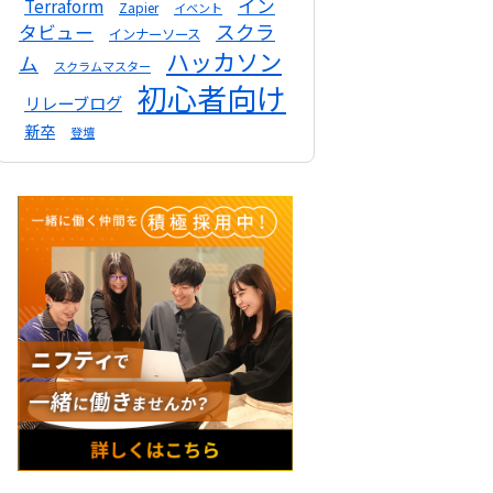
イン
Terraform
Zapier
イベント
スクラ
タビュー
インナーソース
ハッカソン
ム
スクラムマスター
初心者向け
リレーブログ
新卒
登壇