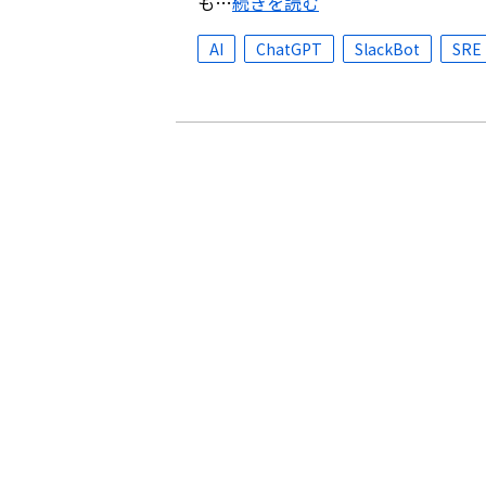
も…
続きを読む
AI
ChatGPT
SlackBot
SRE