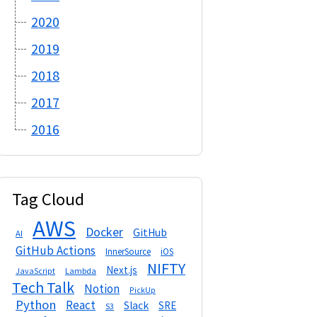
2020
2019
2018
2017
2016
Tag Cloud
AWS
Docker
GitHub
AI
GitHub Actions
InnerSource
iOS
NIFTY
Next.js
Lambda
JavaScript
Tech Talk
Notion
PickUp
Python
React
Slack
SRE
S3