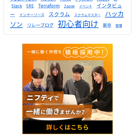
インタビュ
Terraform
Slack
SRE
Zapier
イベント
ハッカ
スクラム
ー
インナーソース
スクラムマスター
初心者向け
ソン
リレーブログ
新卒
登壇