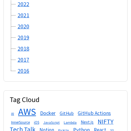
2022
2021
2020
2019
2018
2017
2016
Tag Cloud
AWS
Docker
GitHub Actions
GitHub
AI
NIFTY
Next.js
InnerSource
iOS
Lambda
JavaScript
Tech Talk
Python
Notion
React
S3
PickUp