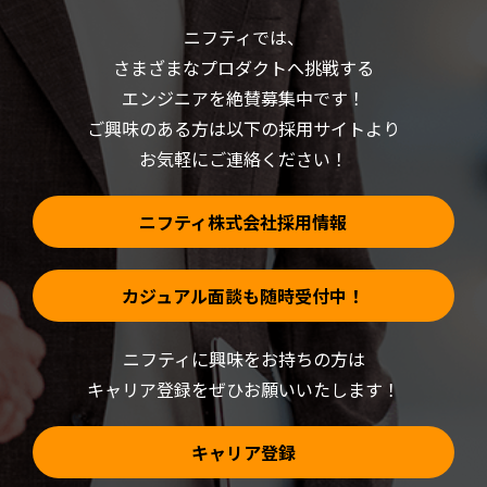
い
ウ
(新
で
ニフティでは、
し
開
い
き
さまざまなプロダクトへ挑戦する
ウ
ま
ィ
す)
ン
エンジニアを絶賛募集中です！
ド
ウ
ご興味のある方は以下の採用サイトより
で
開
お気軽にご連絡ください！
き
ま
す)
ニフティ株式会社採用情報
カジュアル面談も随時受付中！
ニフティに興味をお持ちの方は
キャリア登録をぜひお願いいたします！
キャリア登録