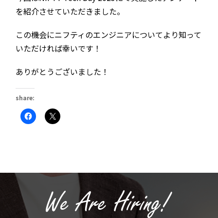
を紹介させていただきました。
この機会にニフティのエンジニアについてより知って
いただければ幸いです！
ありがとうございました！
share:
Facebook
ク
で
リ
共
ッ
有
ク
す
し
る
て
に
X
は
で
ク
共
リ
有
ッ
(新
ク
し
し
い
て
ウ
く
ィ
だ
ン
さ
ド