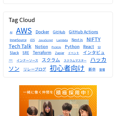
Tag Cloud
AWS
Docker
GitHub Actions
GitHub
AI
NIFTY
Next.js
InnerSource
iOS
Lambda
JavaScript
Tech Talk
Python
Notion
React
S3
PickUp
インタビュ
Terraform
Slack
SRE
Zapier
イベント
ハッカ
スクラム
ー
インナーソース
スクラムマスター
初心者向け
ソン
リレーブログ
新卒
登壇