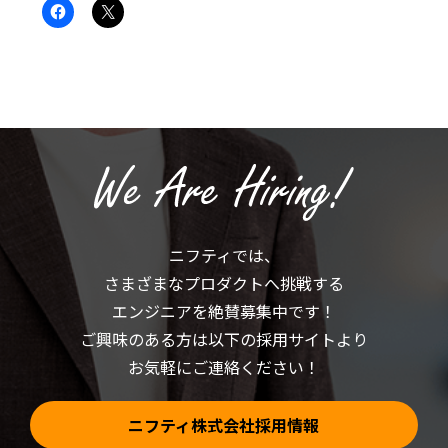
Facebook
ク
で
リ
共
ッ
有
ク
す
し
る
て
に
X
は
で
ク
共
リ
有
ッ
(新
ク
し
し
い
て
ウ
く
ィ
だ
ン
さ
ド
い
ウ
(新
で
ニフティでは、
し
開
い
き
さまざまなプロダクトへ挑戦する
ウ
ま
ィ
す)
ン
エンジニアを絶賛募集中です！
ド
ウ
ご興味のある方は以下の採用サイトより
で
開
お気軽にご連絡ください！
き
ま
す)
ニフティ株式会社採用情報