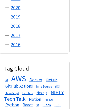
2020
2019
2018
2017
2016
Tag Cloud
AWS
Docker
GitHub
AI
GitHub Actions
InnerSource
iOS
NIFTY
Next.js
Lambda
JavaScript
Tech Talk
Notion
PickUp
Python
React
Slack
SRE
S3