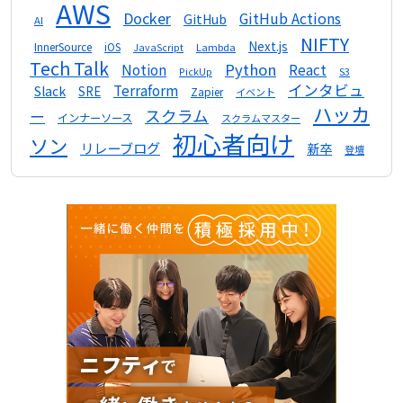
AWS
Docker
GitHub Actions
GitHub
AI
NIFTY
Next.js
InnerSource
iOS
Lambda
JavaScript
Tech Talk
Python
Notion
React
S3
PickUp
インタビュ
Terraform
Slack
SRE
Zapier
イベント
ハッカ
スクラム
ー
インナーソース
スクラムマスター
初心者向け
ソン
リレーブログ
新卒
登壇