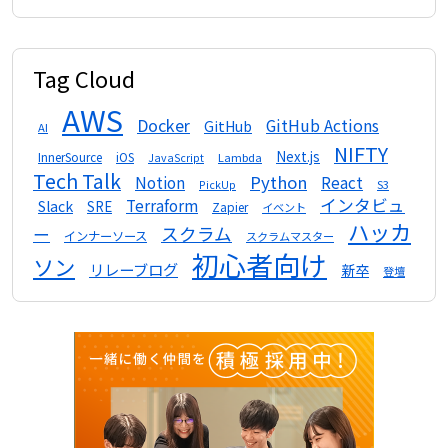
Tag Cloud
AWS
Docker
GitHub Actions
GitHub
AI
NIFTY
Next.js
InnerSource
iOS
Lambda
JavaScript
Tech Talk
Python
Notion
React
S3
PickUp
インタビュ
Terraform
Slack
SRE
Zapier
イベント
ハッカ
スクラム
ー
インナーソース
スクラムマスター
初心者向け
ソン
リレーブログ
新卒
登壇