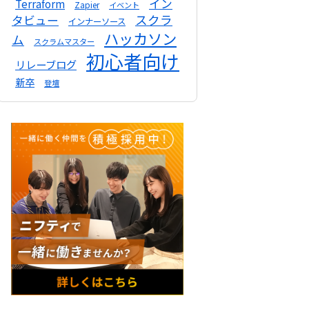
イン
Terraform
Zapier
イベント
スクラ
タビュー
インナーソース
ハッカソン
ム
スクラムマスター
初心者向け
リレーブログ
新卒
登壇