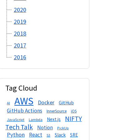
2020
2019
2018
2017
2016
Tag Cloud
AWS
Docker
GitHub
AI
GitHub Actions
InnerSource
iOS
NIFTY
Next.js
Lambda
JavaScript
Tech Talk
Notion
PickUp
Python
React
Slack
SRE
S3