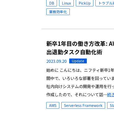
DB
Linux
PickUp
トラブル
業務効率化
新卒1年目の働き方改革: AW
出退勤タスク自動化術
2023.09.20
Update
始めに こんにちは、ニフティ新卒1
間中で、いろいろな部署を回っていま
社内向けシステムの開発や運用を行
作成したので、それについて話…
続
AWS
Serverless Framework
Sl