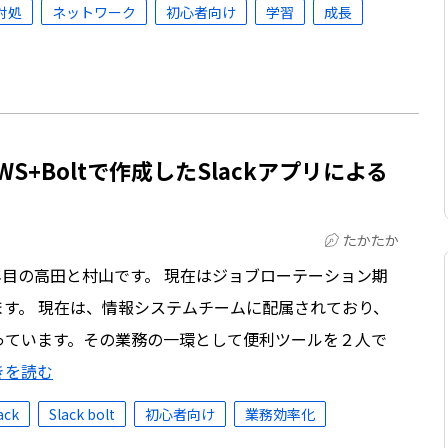
対処
ネットワーク
初心者向け
学習
成長
S+Boltで作成したSlackアプリによる
たかたか
年目の高田と村山です。 現在はジョブローテーション期
す。 現在は、情報システムチームに配属されており、
っています。その業務の一環として便利ツールを２人で
きを読む
ack
Slack bolt
初心者向け
業務効率化