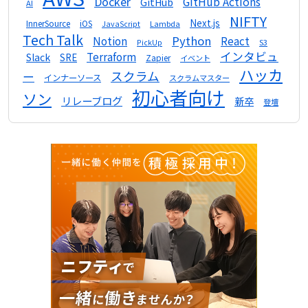
Docker
GitHub Actions
GitHub
AI
NIFTY
Next.js
InnerSource
iOS
Lambda
JavaScript
Tech Talk
Python
Notion
React
S3
PickUp
インタビュ
Terraform
Slack
SRE
Zapier
イベント
ハッカ
スクラム
ー
インナーソース
スクラムマスター
初心者向け
ソン
リレーブログ
新卒
登壇