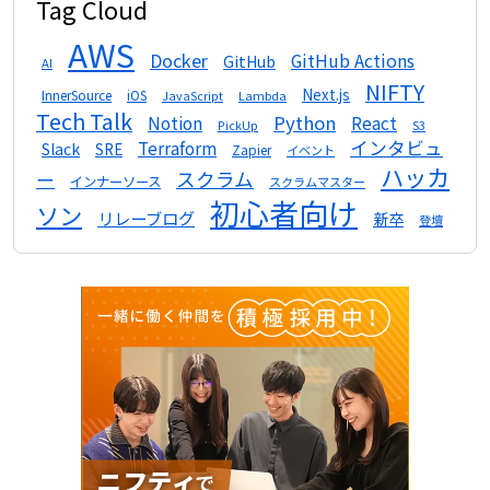
Tag Cloud
AWS
Docker
GitHub Actions
GitHub
AI
NIFTY
Next.js
InnerSource
iOS
Lambda
JavaScript
Tech Talk
Python
Notion
React
S3
PickUp
インタビュ
Terraform
Slack
SRE
Zapier
イベント
ハッカ
スクラム
ー
インナーソース
スクラムマスター
初心者向け
ソン
リレーブログ
新卒
登壇